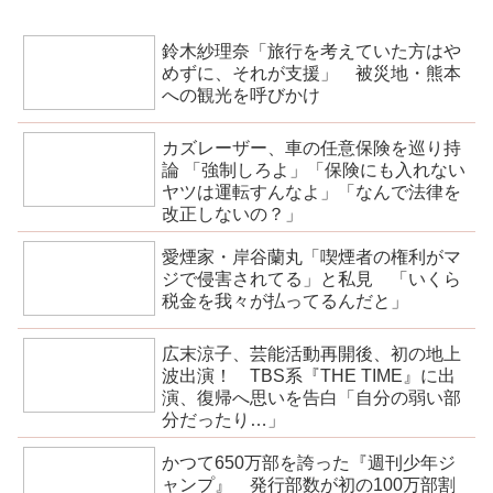
鈴木紗理奈「旅行を考えていた方はや
めずに、それが支援」 被災地・熊本
への観光を呼びかけ
カズレーザー、車の任意保険を巡り持
論 「強制しろよ」「保険にも入れない
ヤツは運転すんなよ」「なんで法律を
改正しないの？」
愛煙家・岸谷蘭丸「喫煙者の権利がマ
ジで侵害されてる」と私見 「いくら
税金を我々が払ってるんだと」
広末涼子、芸能活動再開後、初の地上
波出演！ TBS系『THE TIME』に出
演、復帰へ思いを告白「自分の弱い部
分だったり…」
かつて650万部を誇った『週刊少年ジ
ャンプ』 発行部数が初の100万部割