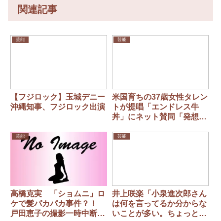
関連記事
芸能
芸能
【フジロック】玉城デニー
米国育ちの37歳女性タレン
沖縄知事、フジロック出演
トが提唱「エンドレス牛
丼」にネット賛同「発想な
かった」「いいね」
芸能
芸能
高橋克実 「ショムニ」ロ
井上咲楽「小泉進次郎さん
ケで髪パカパカ事件？！
は何を言ってるか分からな
戸田恵子の撮影一時中断し
いことが多い。ちょっと致