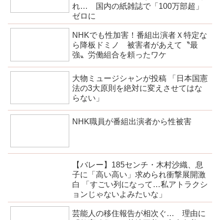
れ… 国内の紙雑誌で「100万部超」
ゼロに
NHKでも性加害！番組出演者Ｘ特定な
ら降板ドミノ 被害者があえて〝最
強〟労働組合を頼ったワケ
大物ミュージシャンが投稿 「日本国憲
法の3大原則を絶対に変えさせてはな
らない」
NHK職員が番組出演者から性被害
【バレー】185センチ・木村沙織、息
子に「高い高い」求められ衝撃展開激
白 「すごい列になって…私アトラクシ
ョンじゃないよみたいな」
芸能人の移住報告が相次ぐ… 理由に