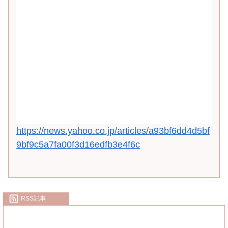
https://news.yahoo.co.jp/articles/a93bf6dd4d5bf
9bf9c5a7fa00f3d16edfb3e4f6c
RSS記事