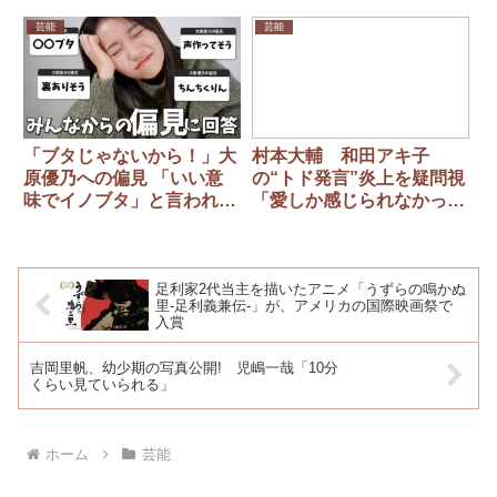
た出来事とは
命的だなと」 過去の発言
にネット称賛も…
芸能
芸能
「ブタじゃないから！」大
村本大輔 和田アキ子
原優乃への偏見 「いい意
の“トド発言”炎上を疑問視
味でイノブタ」と言われシ
「愛しか感じられなかった
ョック！
けどね」
足利家2代当主を描いたアニメ「うずらの鳴かぬ
里-足利義兼伝-」が、アメリカの国際映画祭で
入賞
吉岡里帆、幼少期の写真公開! 児嶋一哉「10分
くらい見ていられる」
ホーム
芸能