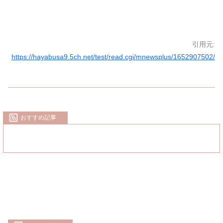
引用元:
https://hayabusa9.5ch.net/test/read.cgi/mnewsplus/1652907502/
おすすめ記事