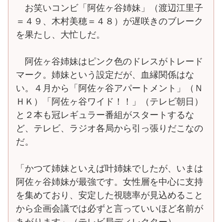
お笑いコンビ「阿佐ヶ谷姉妹」（渡辺江里子
＝４９、木村美穂＝４８）が遅咲きのブレーク
を果たし、大忙しだ。
阿佐ヶ谷姉妹はピンク色のドレスがトレード
マーク。姉妹という設定だが、血縁関係はな
い。４月から「阿佐ヶ谷アパートメント」（Ｎ
ＨＫ）「阿佐ヶ谷ワイド！！」（テレビ朝日）
と２本も冠レギュラー番組がスタートするな
ど、テレビ、ラジオ各局から引っ張りだこなの
だ。
「かつて姉妹といえば叶姉妹でしたが、いまは
阿佐ヶ谷姉妹が最強です。女性層を中心に支持
を集めており、安定した視聴率が見込めること
から企画会議では必ずと言っていいほど名前が
あがります」（テレビ局ディレクター）