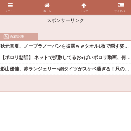
メニュー
ホーム
トップ
サイドバー
スポンサーリンク
配信記事
秋元真夏、ノーブラノーパンを披露ｗｗタオル1枚で隠す姿がほぼA●女優・・
【ポロリ悲話】 ネットで拡散してるお●ぱいポロリ動画、何故か叩かれる・・・
影山優佳、赤ランジェリー×網タイツがスケベ過ぎる！只の痴女だろ・・・