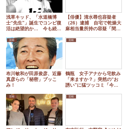
浅草キッド、「水道橋博
【俳優】清水尋也容疑者
士“先生”」誕生でコンビ復
（26）逮捕 自宅で乾燥大
活は絶望的か… 今も続く
麻相当量所持の容疑「間違
冷戦状態
いありません」麻薬取締法
違反の疑い 同居の20代女
芸能
芸能
も逮捕
布川敏和が田原俊彦、近藤
鶴瓶 女子アナから宅飲み
真彦らの「秘密」ブッこ
「来ますか？」突然の“お
み！
誘い”に猛ツッコミ「今微
妙やねん…よう考えてく
れ」
芸能
芸能