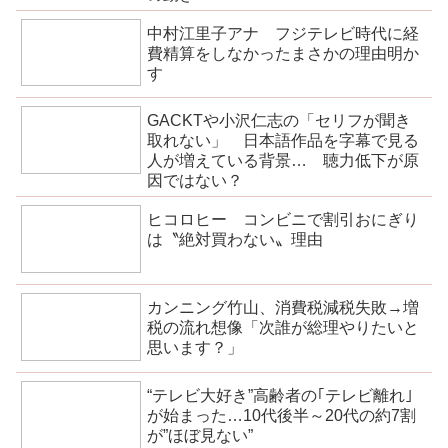
中村江里子アナ フジテレビ時代に経
費精算をしなかったまさかの理由明か
す
GACKTや小沢仁志の「セリフが聞き
取れない」 日本語作品を字幕で見る
人が増えている背景… 聴力低下が原
因ではない？
ヒコロヒー コンビニで割引おにぎり
は〝絶対買わない〟理由
カンニング竹山、消費税減税失敗→増
税の流れ想像「次誰が総理やりたいと
思います？」
“テレビ大好き”高齢者の｢テレビ離れ｣
が始まった…10代後半～20代の約7割
が”ほぼ見ない”