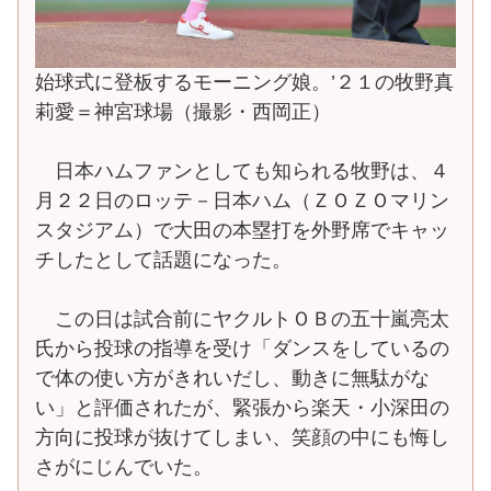
始球式に登板するモーニング娘。’２１の牧野真
莉愛＝神宮球場（撮影・西岡正）
日本ハムファンとしても知られる牧野は、４
月２２日のロッテ－日本ハム（ＺＯＺＯマリン
スタジアム）で大田の本塁打を外野席でキャッ
チしたとして話題になった。
この日は試合前にヤクルトＯＢの五十嵐亮太
氏から投球の指導を受け「ダンスをしているの
で体の使い方がきれいだし、動きに無駄がな
い」と評価されたが、緊張から楽天・小深田の
方向に投球が抜けてしまい、笑顔の中にも悔し
さがにじんでいた。