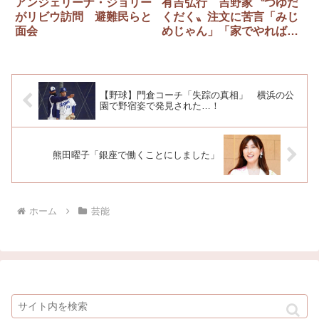
アンジェリーナ・ジョリー
有吉弘行 吉野家〝つゆだ
がリビウ訪問 避難民らと
くだく〟注文に苦言「みじ
面会
めじゃん」「家でやれば？
そんなことは」
【野球】門倉コーチ「失踪の真相」 横浜の公
園で野宿姿で発見された…！
熊田曜子「銀座で働くことにしました」
ホーム
芸能