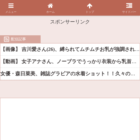
メニュー
ホーム
トップ
サイドバー
スポンサーリンク
配信記事
【画像】 吉川愛さん(26)、縛られてムチムチお乳が強調されてしまう
【動画】 女子アナさん、ノーブラでうっかり衣装から乳首が透けてしまう放送事故ｗｗｗ
女優・森日菜美、雑誌グラビアの水着ショット！！久々の姿にファン悶絶ｗｗ