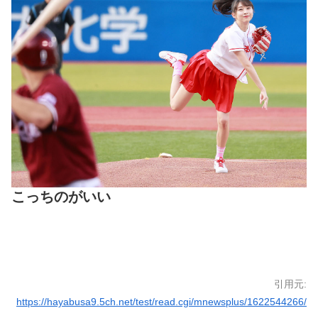
こっちのがいい
引用元:
https://hayabusa9.5ch.net/test/read.cgi/mnewsplus/1622544266/