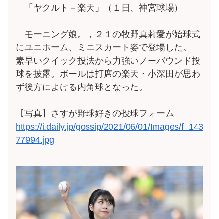
「ヤクルト－楽天」（１日、神宮球場）
モーニング娘。，２１の牧野真莉愛が始球式
にユニホーム、ミニスカート姿で登場した。
素早いクイック投法から力強いノーバウンド投
球を披露。ボールは打席の楽天・小深田が思わ
ず後方によける内角球となった。
【写真】さすが野球好きの投球フォーム
https://i.daily.jp/gossip/2021/06/01/Images/f_143
77994.jpg