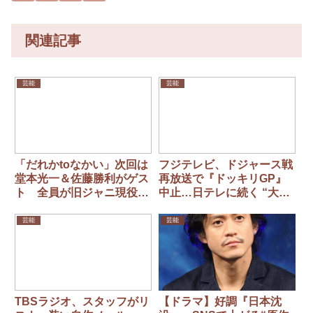
関連記事
芸能
芸能
「だれかtoなかい」次回は
フジテレビ、ドジャース戦
堂本光一＆佐藤勝利がゲス
再放送で『ドッキリGP』
ト 全員が旧ジャニ現役、
中止…日テレに続く “大谷
元所属メンバーにSNS歓喜
ハラスメント” に大ブーイ
ング (SmartFLASH)
芸能
芸能
TBSラジオ、スタッフがリ
【ドラマ】好調『日本沈