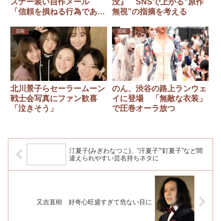
スナー装い自作メール
没』 SNSで上がる“原作
「信頼を損ねる行為であっ
無視”の指摘を考える
た」
芸能
芸能
北川景子らセーラームーン
のん、渋谷の路上ランウェ
戦士会写真にファン歓喜
イに登場 「無敵な衣装」
「泣きそう」
で圧巻オーラ放つ
汀夏子(みぎわなつこ)、“汗夏子”“釘夏子”など間
違えられやすい芸名持ちネタに
又吉直樹 好奇心旺盛すぎて危ない目に