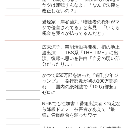
ヤツは運転すんなよ」「なんで法律を
改正しないの？」
愛煙家・岸谷蘭丸「喫煙者の権利がマ
ジで侵害されてる」と私見 「いくら
税金を我々が払ってるんだと」
広末涼子、芸能活動再開後、初の地上
波出演！ TBS系『THE TIME』に出
演、復帰へ思いを告白「自分の弱い部
分だったり…」
かつて650万部を誇った『週刊少年ジ
ャンプ』 発行部数が初の100万部割
れ… 国内の紙雑誌で「100万部超」
ゼロに
NHKでも性加害！番組出演者Ｘ特定な
ら降板ドミノ 被害者があえて〝最
強〟労働組合を頼ったワケ