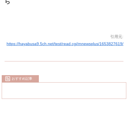
ら
引用元:
https://hayabusa9.5ch.net/test/read.cgi/mnewsplus/1653827619/
おすすめ記事