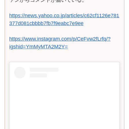
https://news.yahoo.co.jp/articles/c62cf1126e781
377d081cbbbb7fb7f9eabc7e9ee
https://www.instagram.com/p/CeFvw2fLrfq/?
igshid=YmMyMTA2M2Y=