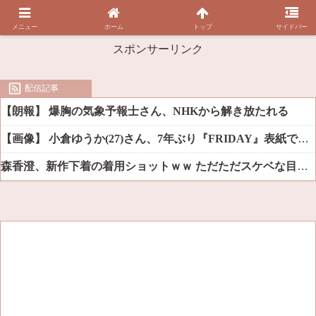
メニュー
ホーム
トップ
サイドバー
スポンサーリンク
配信記事
【朗報】 爆胸の気象予報士さん、NHKから解き放たれる
【画像】 小倉ゆうか(27)さん、7年ぶり『FRIDAY』表紙で神ボディ大解放
森香澄、新作下着の着用ショットｗｗ ただただスケベな目でしか見れんだろ！！