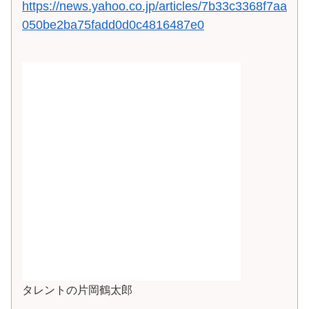
https://news.yahoo.co.jp/articles/7b33c3368f7aa
050be2ba75fadd0d0c4816487e0
タレントの片岡鶴太郎