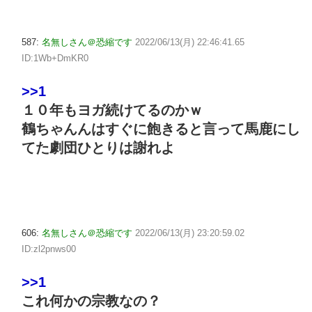
587:
名無しさん＠恐縮です
2022/06/13(月) 22:46:41.65
ID:1Wb+DmKR0
>>1
１０年もヨガ続けてるのかｗ
鶴ちゃんんはすぐに飽きると言って馬鹿にし
てた劇団ひとりは謝れよ
606:
名無しさん＠恐縮です
2022/06/13(月) 23:20:59.02
ID:zl2pnws00
>>1
これ何かの宗教なの？