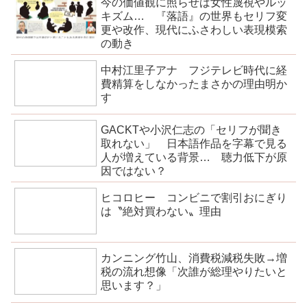
今の価値観に照らせば女性蔑視やルッ
キズム… 『落語』の世界もセリフ変
更や改作、現代にふさわしい表現模索
の動き
中村江里子アナ フジテレビ時代に経
費精算をしなかったまさかの理由明か
す
GACKTや小沢仁志の「セリフが聞き
取れない」 日本語作品を字幕で見る
人が増えている背景… 聴力低下が原
因ではない？
ヒコロヒー コンビニで割引おにぎり
は〝絶対買わない〟理由
カンニング竹山、消費税減税失敗→増
税の流れ想像「次誰が総理やりたいと
思います？」