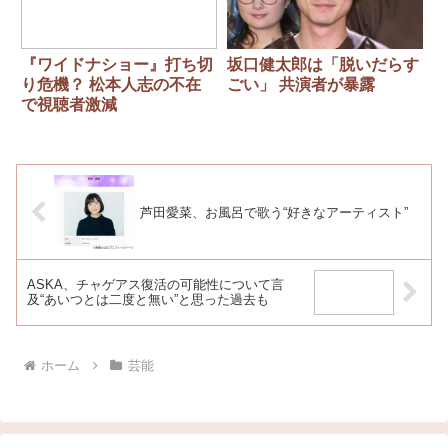
『ワイドナショー』打ち切
坂口健太郎は「脱いだらす
り危機？ 松本人志の不在
ごい」 共演者が暴露
で視聴者激減
芦田愛菜、お風呂で歌う“好きなアーティスト”
ASKA、チャゲアス復活の可能性について言
及“あいつとは二度と無い”と思った過去も
ホーム
芸能