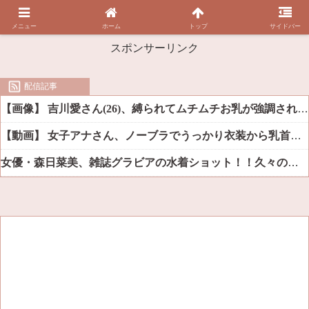
メニュー
ホーム
トップ
サイドバー
スポンサーリンク
配信記事
【画像】 吉川愛さん(26)、縛られてムチムチお乳が強調されてしまう
【動画】 女子アナさん、ノーブラでうっかり衣装から乳首が透けてしまう放送事故ｗｗｗ
女優・森日菜美、雑誌グラビアの水着ショット！！久々の姿にファン悶絶ｗｗ