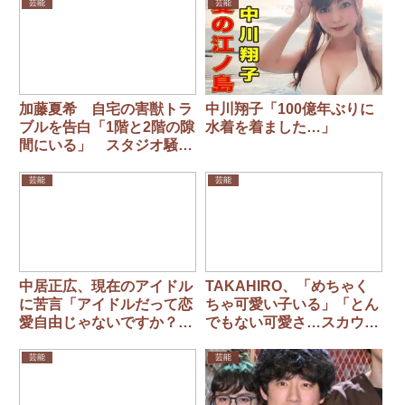
芸能
芸能
加藤夏希 自宅の害獣トラ
中川翔子「100億年ぶりに
ブルを告白「1階と2階の隙
水着を着ました…」
間にいる」 スタジオ騒
然…有吉弘行も「怖っ」
芸能
芸能
中居正広、現在のアイドル
TAKAHIRO、「めちゃく
に苦言「アイドルだって恋
ちゃ可愛い子いる」「とん
愛自由じゃないですか？っ
でもない可愛さ…スカウト
て開き直るのは良くない」
しましょう」ライブ客席に
いた美女は元女優だった
芸能
芸能