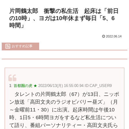
片岡鶴太郎 衝撃の私生活 起床は「前日
の10時」、ヨガは10年休まず毎日「5、6
時間」
2022.06.14
おすすめ記事
1:
首都圏の虎 ★
2022/06/13(月) 16:55:00.94 ID:CAP_USER9
タレントの片岡鶴太郎（67）が13日、ニッポ
ン放送「高田文夫のラジオビバリー昼ズ」（月
～金曜前11・30）に出演。起床時間は午後10
時、1日5・6時間ヨガをするなど私生活につい
て語り、番組パーソナリティー・高田文夫氏ら