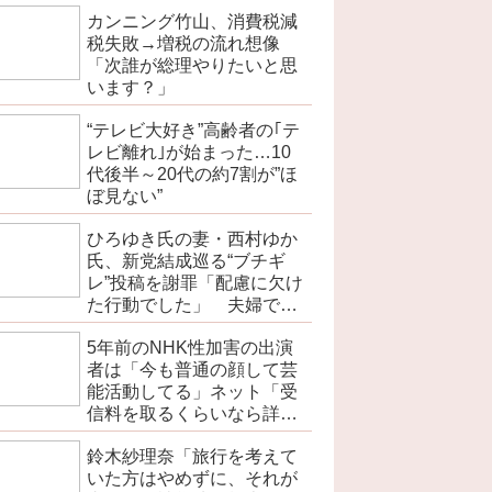
カンニング竹山、消費税減
税失敗→増税の流れ想像
「次誰が総理やりたいと思
います？」
“テレビ大好き”高齢者の｢テ
レビ離れ｣が始まった…10
代後半～20代の約7割が”ほ
ぼ見ない”
ひろゆき氏の妻・西村ゆか
氏、新党結成巡る“ブチギ
レ”投稿を謝罪「配慮に欠け
た行動でした」 夫婦で投
稿
5年前のNHK性加害の出演
者は「今も普通の顔して芸
能活動してる」ネット「受
信料を取るくらいなら詳細
を伝えよ」
鈴木紗理奈「旅行を考えて
いた方はやめずに、それが