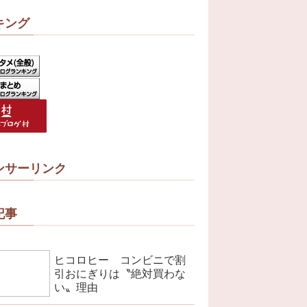
キング
ンサーリンク
記事
ヒコロヒー コンビニで割
引おにぎりは〝絶対買わな
い〟理由