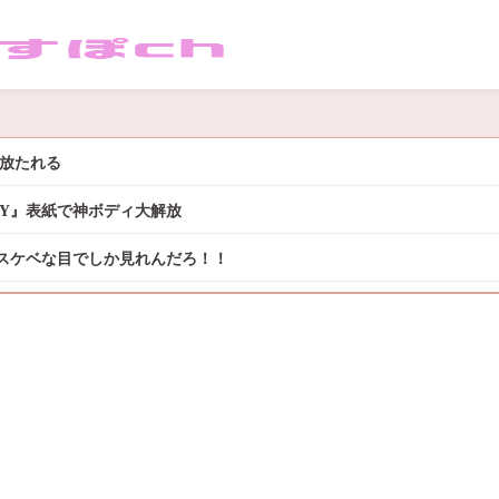
き放たれる
DAY』表紙で神ボディ大解放
スケベな目でしか見れんだろ！！