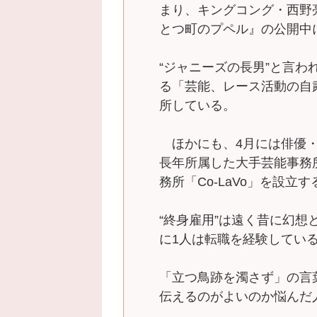
まり、キングコング・西野
とつ町のプペル』の公開中
“ジャニーズの長男”と言わ
る「芸能、レース活動の自粛
所している。
ほかにも、4月には俳優・
長年所属した大手芸能事務
務所「Co-LaVo」を設
“終身雇用”は遠く昔に幻想
に1人は転職を経験してい
「立つ鳥跡を濁さず」の言
伝えるのがよいのか悩んだ