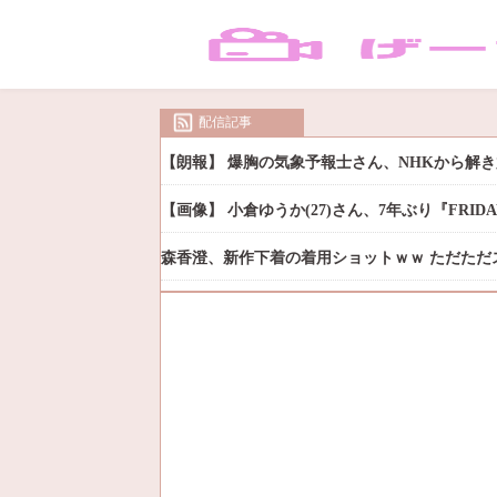
配信記事
【朗報】 爆胸の気象予報士さん、NHKから解
【画像】 小倉ゆうか(27)さん、7年ぶり『FRI
森香澄、新作下着の着用ショットｗｗ ただただ