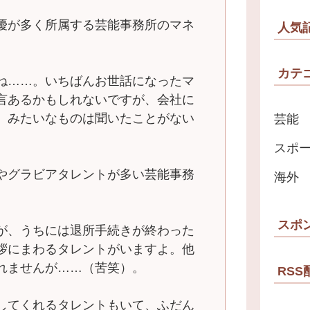
優が多く所属する芸能事務所のマネ
人気
カテ
ね……。いちばんお世話になったマ
言あるかもしれないですが、会社に
』みたいなものは聞いたことがない
芸能
スポ
やグラビアタレントが多い芸能事務
海外
。
スポ
が、うちには退所手続きが終わった
拶にまわるタレントがいますよ。他
れませんが……（苦笑）。
RSS
してくれるタレントもいて、ふだん