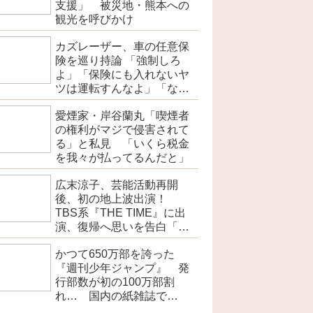
支援」 被災地・熊本への
観光を呼びかけ
カズレーザー、車の任意保
険を巡り持論 「強制しろ
よ」「保険にも入れないヤ
ツは運転すんなよ」「なん
で法律を改正しないの？」
愛煙家・岸谷蘭丸「喫煙者
の権利がマジで侵害されて
る」と私見 「いくら税金
を我々が払ってるんだと」
広末涼子、芸能活動再開
後、初の地上波出演！
TBS系『THE TIME』に出
演、復帰へ思いを告白「自
分の弱い部分だったり…」
かつて650万部を誇った
『週刊少年ジャンプ』 発
行部数が初の100万部割
れ… 国内の紙雑誌で
「100万部超」ゼロに