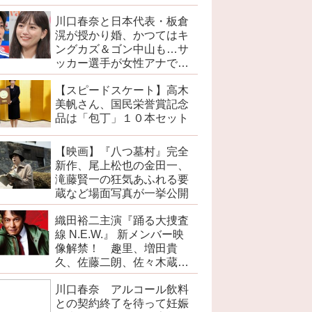
川口春奈と日本代表・板倉
滉が授かり婚、かつてはキ
ングカズ＆ゴン中山も…サ
ッカー選手が女性アナでは
なく女優と出会う接点
【スピードスケート】高木
美帆さん、国民栄誉賞記念
品は「包丁」１０本セット
【映画】『八つ墓村』完全
新作、尾上松也の金田一、
滝藤賢一の狂気あふれる要
蔵など場面写真が一挙公開
織田裕二主演『踊る大捜査
線 N.E.W.』 新メンバー映
像解禁！ 趣里、増田貴
久、佐藤二朗、佐々木蔵之
介、野呂佳代ら出演
川口春奈 アルコール飲料
との契約終了を待って妊娠