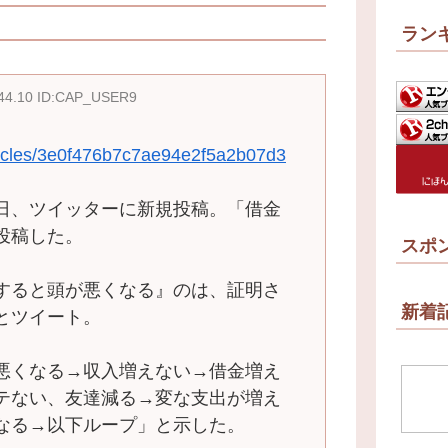
ラン
:44.10 ID:CAP_USER9
rticles/3e0f476b7c7ae94e2f5a2b07d3
日、ツイッターに新規投稿。「借金
投稿した。
スポ
すると頭が悪くなる』のは、証明さ
新着
とツイート。
悪くなる→収入増えない→借金増え
テない、友達減る→変な支出が増え
なる→以下ループ」と示した。