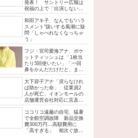
発表！ サントリー広報は
祝福の上で「出演しない広
告に順次切り替える」
和田アキ子、なんでも“ハラ
スメント”扱いする風潮に疑
問「しゃべれなくなっちゃ
う」
フジ・宮司愛海アナ、ポケ
ットティッシュは 「1枚当
たり3回使いたい」「一回
鼻をかんだだけだと、まだ
濡れていない部分があるの
大下容子アナ「戻らなけれ
で」
ば助かった命」 従業員2
人が死亡、イオンモールの
店舗運営会社対応に言及
熊本地震
ココリコ遠藤の自宅、猛暑
で全館空調故障 新品交換
費300万円…高額費用に
「高すぎる」 相次ぐ故障
に嘆く