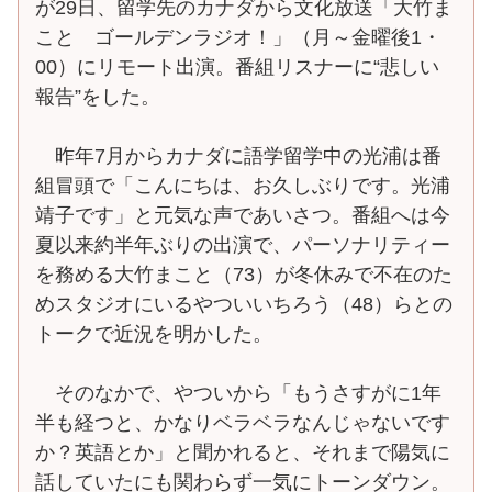
が29日、留学先のカナダから文化放送「大竹ま
こと ゴールデンラジオ！」（月～金曜後1・
00）にリモート出演。番組リスナーに“悲しい
報告”をした。
昨年7月からカナダに語学留学中の光浦は番
組冒頭で「こんにちは、お久しぶりです。光浦
靖子です」と元気な声であいさつ。番組へは今
夏以来約半年ぶりの出演で、パーソナリティー
を務める大竹まこと（73）が冬休みで不在のた
めスタジオにいるやついいちろう（48）らとの
トークで近況を明かした。
そのなかで、やついから「もうさすがに1年
半も経つと、かなりベラベラなんじゃないです
か？英語とか」と聞かれると、それまで陽気に
話していたにも関わらず一気にトーンダウン。