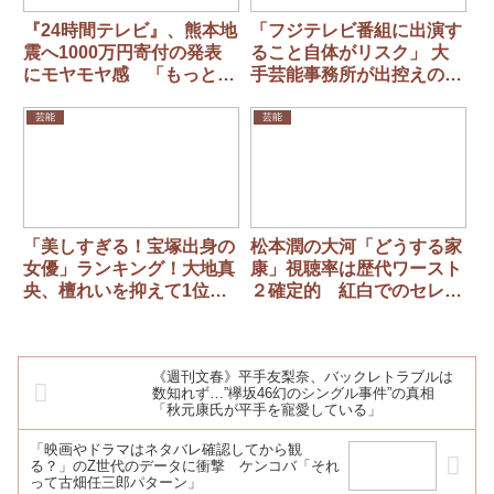
『24時間テレビ』、熊本地
「フジテレビ番組に出演す
震へ1000万円寄付の発表
ること自体がリスク」 大
にモヤモヤ感 「もっと出
手芸能事務所が出控えの危
してもいい」「出演者のギ
機
ャラ全部無しにして…」
芸能
芸能
「美しすぎる！宝塚出身の
松本潤の大河「どうする家
女優」ランキング！大地真
康」視聴率は歴代ワースト
央、檀れいを抑えて1位に
２確定的 紅白でのセレモ
選ばれたのは…
ニーもなしの〝無残〟
《週刊文春》平手友梨奈、バックレトラブルは
数知れず…”欅坂46幻のシングル事件”の真相
「秋元康氏が平手を寵愛している」
「映画やドラマはネタバレ確認してから観
る？」のZ世代のデータに衝撃 ケンコバ「それ
って古畑任三郎パターン」