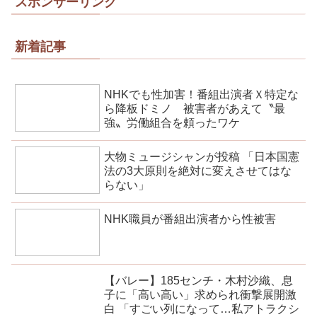
スポンサーリンク
新着記事
NHKでも性加害！番組出演者Ｘ特定な
ら降板ドミノ 被害者があえて〝最
強〟労働組合を頼ったワケ
大物ミュージシャンが投稿 「日本国憲
法の3大原則を絶対に変えさせてはな
らない」
NHK職員が番組出演者から性被害
【バレー】185センチ・木村沙織、息
子に「高い高い」求められ衝撃展開激
白 「すごい列になって…私アトラクシ