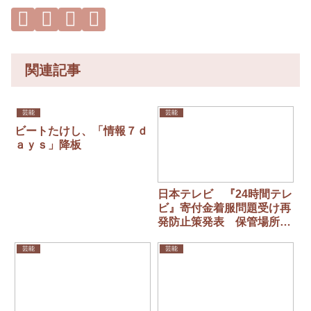
関連記事
芸能
芸能
ビートたけし、「情報７ｄ
ａｙｓ」降板
日本テレビ 『24時間テレ
ビ』寄付金着服問題受け再
発防止策発表 保管場所の
鍵はデジタル管理へ「厳正
な募金活動を目指す」
芸能
芸能