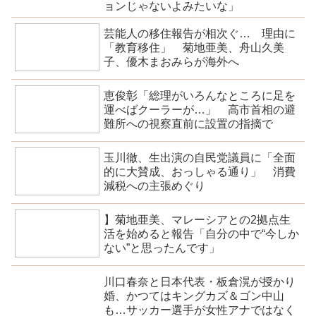
ョンじゃないよみたいな」
芸能人の移住報告が相次ぐ… 理由に
「教育移住」 菊地亜美、舟山久美
子、優木まおみらが海外へ
恵俊彰「総理がいろんなところに足を
運べばクーラーが…」 高市首相の避
難所への視察直前に設置の指摘で
玉川徹、生出演の自民党議員に「全面
的に大賛成、おっしゃる通り」 消費
減税への主張めぐり
】菊地亜美、マレーシアとの2拠点生
活を始めると報告「自分の中で“今しか
ない”と思ったんです」
川口春奈と日本代表・板倉滉が授かり
婚、かつてはキングカズ＆ゴン中山
も…サッカー選手が女性アナではなく