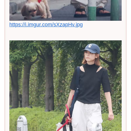
https://i.imgur.com/sXzapHv.jpg