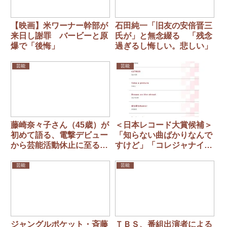
【映画】米ワーナー幹部が
石田純一「旧友の安倍晋三
来日し謝罪 バービーと原
氏が」と無念綴る 「残念
爆で「後悔」
過ぎるし悔しい。悲しい」
芸能
芸能
藤崎奈々子さん（45歳）が
＜日本レコード大賞候補＞
初めて語る、電撃デビュー
「知らない曲ばかりなんで
から芸能活動休止に至るま
すけど」「コレジャナイ
で
感」 選考に疑問の声
芸能
芸能
ジャングルポケット・斉藤
ＴＢＳ、番組出演者による