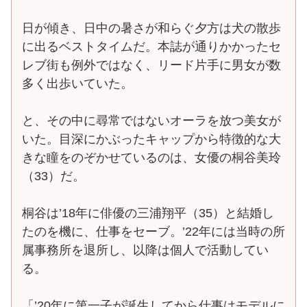
日が傾き、日中の暑さが和らぐ夕方は犬の散歩
に出るベストタイムだ。本誌が通りかかったセ
レブ街も例外ではなく、リード片手に男女が数
多く出歩いていた。
と、その中に尋常ではないオーラを放つ美女が
いた。目深にかぶったキャップから特徴的な大
きな瞳をのぞかせているのは、女優の桐谷美玲
（33）だ。
桐谷は’18年に俳優の三浦翔平（35）と結婚し
たのを機に、仕事をセーブ。’22年には当時の所
属事務所を退所し、以降は個人で活動してい
る。
「’20年に第一子が誕生してから仕事はモデルに