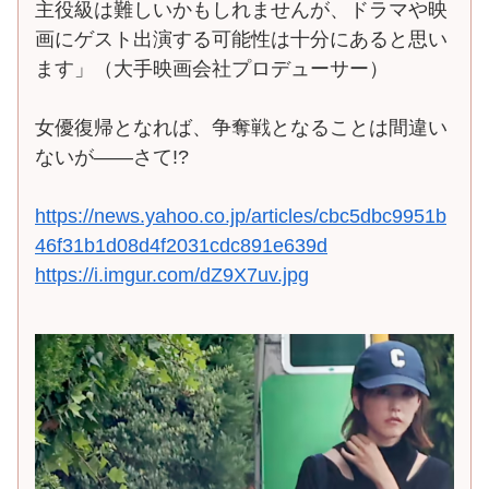
主役級は難しいかもしれませんが、ドラマや映
画にゲスト出演する可能性は十分にあると思い
ます」（大手映画会社プロデューサー）
女優復帰となれば、争奪戦となることは間違い
ないが――さて!?
https://news.yahoo.co.jp/articles/cbc5dbc9951b
46f31b1d08d4f2031cdc891e639d
https://i.imgur.com/dZ9X7uv.jpg