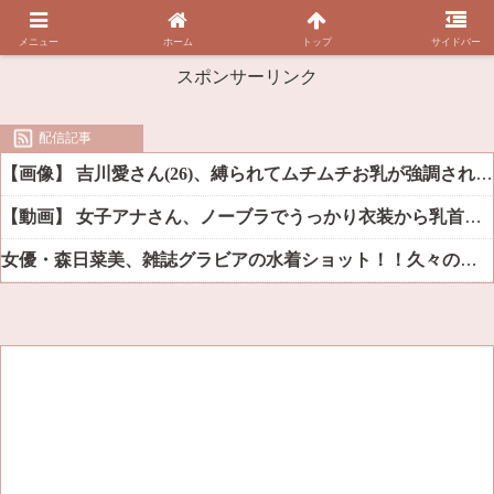
メニュー
ホーム
トップ
サイドバー
スポンサーリンク
配信記事
【画像】 吉川愛さん(26)、縛られてムチムチお乳が強調されてしまう
【動画】 女子アナさん、ノーブラでうっかり衣装から乳首が透けてしまう放送事故ｗｗｗ
女優・森日菜美、雑誌グラビアの水着ショット！！久々の姿にファン悶絶ｗｗ