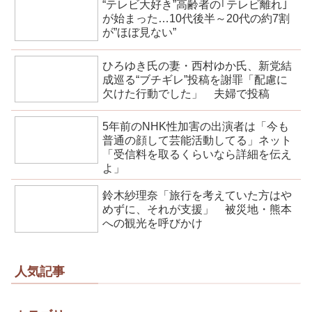
“テレビ大好き”高齢者の｢テレビ離れ｣
が始まった…10代後半～20代の約7割
が”ほぼ見ない”
ひろゆき氏の妻・西村ゆか氏、新党結
成巡る“ブチギレ”投稿を謝罪「配慮に
欠けた行動でした」 夫婦で投稿
5年前のNHK性加害の出演者は「今も
普通の顔して芸能活動してる」ネット
「受信料を取るくらいなら詳細を伝え
よ」
鈴木紗理奈「旅行を考えていた方はや
めずに、それが支援」 被災地・熊本
への観光を呼びかけ
人気記事