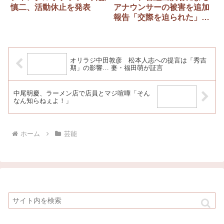
慎二、活動休止を発表
アナウンサーの被害を追加
報告「交際を迫られた」
「身体接触の被害」「キス
を求められ…」
オリラジ中田敦彦 松本人志への提言は「秀吉
期」の影響… 妻・福田萌が証言
中尾明慶、ラーメン店で店員とマジ喧嘩「そん
なん知らねぇよ！」
ホーム
芸能