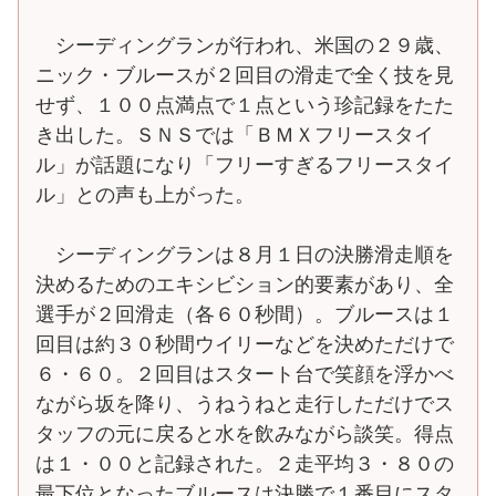
シーディングランが行われ、米国の２９歳、
ニック・ブルースが２回目の滑走で全く技を見
せず、１００点満点で１点という珍記録をたた
き出した。ＳＮＳでは「ＢＭＸフリースタイ
ル」が話題になり「フリーすぎるフリースタイ
ル」との声も上がった。
シーディングランは８月１日の決勝滑走順を
決めるためのエキシビション的要素があり、全
選手が２回滑走（各６０秒間）。ブルースは１
回目は約３０秒間ウイリーなどを決めただけで
６・６０。２回目はスタート台で笑顔を浮かべ
ながら坂を降り、うねうねと走行しただけでス
タッフの元に戻ると水を飲みながら談笑。得点
は１・００と記録された。２走平均３・８０の
最下位となったブルースは決勝で１番目にスタ