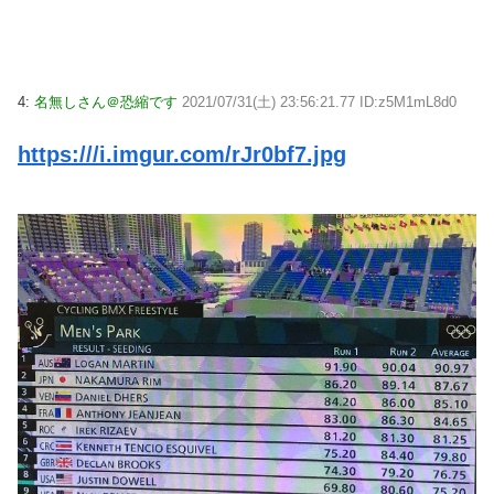
4:
名無しさん＠恐縮です
2021/07/31(土) 23:56:21.77 ID:z5M1mL8d0
https:///i.imgur.com/rJr0bf7.jpg