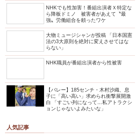
NHKでも性加害！番組出演者Ｘ特定な
ら降板ドミノ 被害者があえて〝最
強〟労働組合を頼ったワケ
大物ミュージシャンが投稿 「日本国憲
法の3大原則を絶対に変えさせてはな
らない」
NHK職員が番組出演者から性被害
【バレー】185センチ・木村沙織、息
子に「高い高い」求められ衝撃展開激
白 「すごい列になって…私アトラクシ
ョンじゃないよみたいな」
人気記事