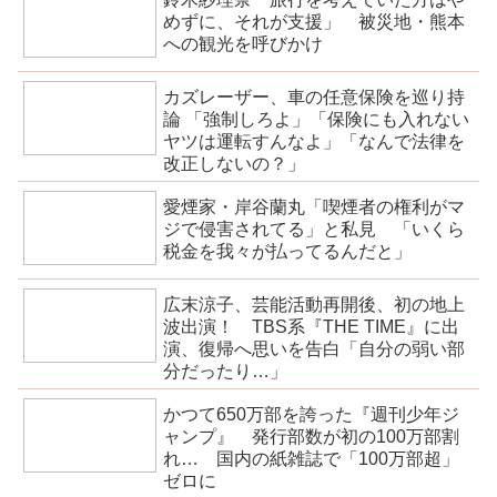
めずに、それが支援」 被災地・熊本
への観光を呼びかけ
カズレーザー、車の任意保険を巡り持
論 「強制しろよ」「保険にも入れない
ヤツは運転すんなよ」「なんで法律を
改正しないの？」
愛煙家・岸谷蘭丸「喫煙者の権利がマ
ジで侵害されてる」と私見 「いくら
税金を我々が払ってるんだと」
広末涼子、芸能活動再開後、初の地上
波出演！ TBS系『THE TIME』に出
演、復帰へ思いを告白「自分の弱い部
分だったり…」
かつて650万部を誇った『週刊少年ジ
ャンプ』 発行部数が初の100万部割
れ… 国内の紙雑誌で「100万部超」
ゼロに