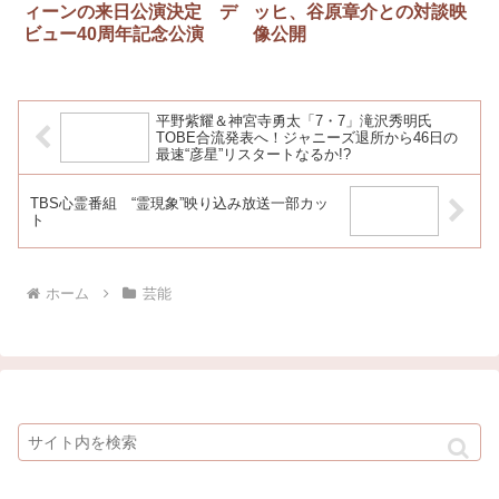
ィーンの来日公演決定 デ
ッヒ、谷原章介との対談映
ビュー40周年記念公演
像公開
平野紫耀＆神宮寺勇太「7・7」滝沢秀明氏
TOBE合流発表へ！ジャニーズ退所から46日の
最速“彦星”リスタートなるか!?
TBS心霊番組 “霊現象”映り込み放送一部カッ
ト
ホーム
芸能