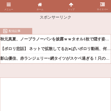
メニュー
ホーム
トップ
サイドバー
スポンサーリンク
配信記事
秋元真夏、ノーブラノーパンを披露ｗｗタオル1枚で隠す姿がほぼA●女優・・
【ポロリ悲話】 ネットで拡散してるお●ぱいポロリ動画、何故か叩かれる・・・
影山優佳、赤ランジェリー×網タイツがスケベ過ぎる！只の痴女だろ・・・