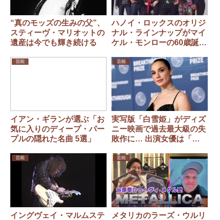
“真のモッズの生みの父”、
ハノイ・ロックスのオリジ
スティーヴ・マリオットの
ナル・ラインナップがマイ
遺産は今でも輝き続ける
ケル・モンローの60歳誕生
日コンサートで再集結
芸能
芸能
イアン・ギランが選ぶ「お
実写版「白雪姫」がディズ
気に入りのディープ・パー
ニー映画で過去最大級の失
プルの隠れた名曲 5選」
敗作に… 出演女優は「傷
つき、不安を感じている」
芸能
芸能
イングヴェイ・マルムステ
メタリカのラーズ・ウルリ