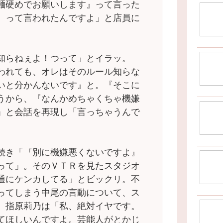
麺硬めでお願いします』って言った
』って言われたんですよ」と店員に
知らねぇよ！つって」とイラッ。
われても、オレはそのルール知らな
いと分かんないです』と。『そこに
うから、『なんかめちゃくちゃ機嫌
」と会話を再現し「言っちゃうんで
続き「『別に機嫌悪くないですよ』
って」。そのＶＴＲを見たスタジオ
通にケンカしてる」とビックリ。不
ってしまう中尾の言動について、ス
。指原莉乃は「私、絶対イヤです。
てほしいんですよ。芸能人がとかじ