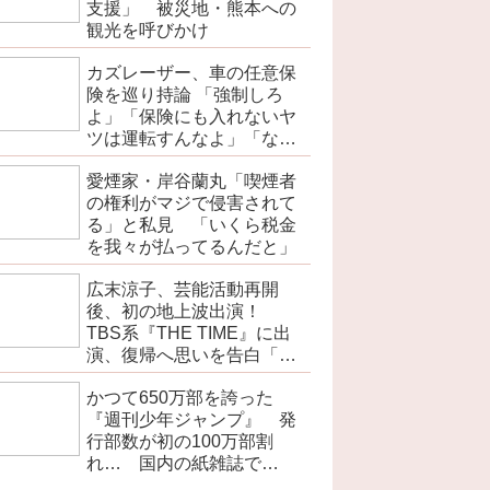
支援」 被災地・熊本への
観光を呼びかけ
カズレーザー、車の任意保
険を巡り持論 「強制しろ
よ」「保険にも入れないヤ
ツは運転すんなよ」「なん
で法律を改正しないの？」
愛煙家・岸谷蘭丸「喫煙者
の権利がマジで侵害されて
る」と私見 「いくら税金
を我々が払ってるんだと」
広末涼子、芸能活動再開
後、初の地上波出演！
TBS系『THE TIME』に出
演、復帰へ思いを告白「自
分の弱い部分だったり…」
かつて650万部を誇った
『週刊少年ジャンプ』 発
行部数が初の100万部割
れ… 国内の紙雑誌で
「100万部超」ゼロに