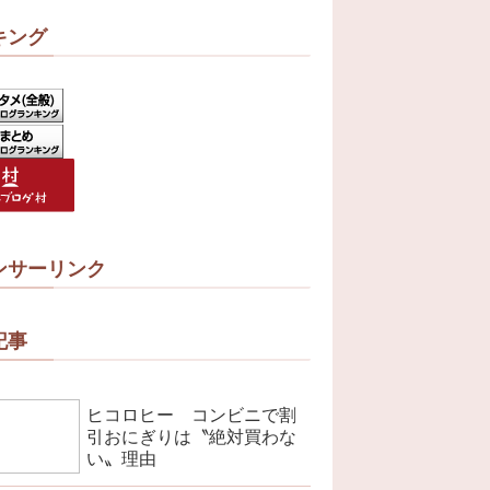
キング
ンサーリンク
記事
ヒコロヒー コンビニで割
引おにぎりは〝絶対買わな
い〟理由