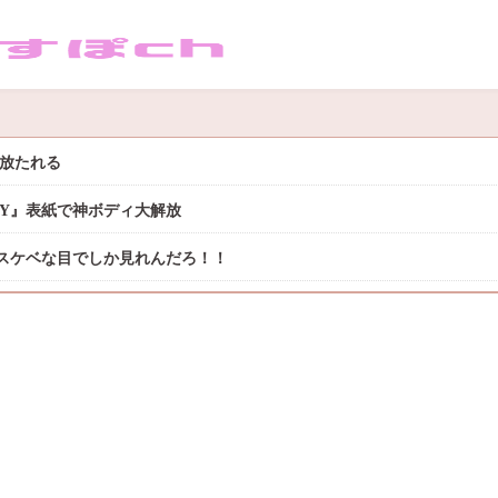
き放たれる
DAY』表紙で神ボディ大解放
スケベな目でしか見れんだろ！！