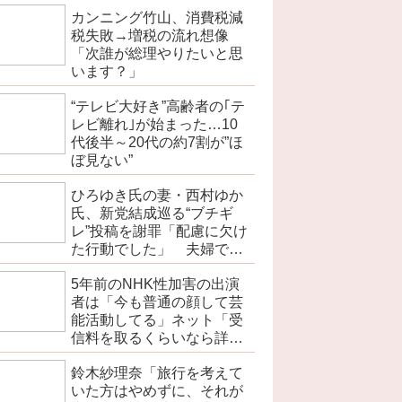
カンニング竹山、消費税減
税失敗→増税の流れ想像
「次誰が総理やりたいと思
います？」
“テレビ大好き”高齢者の｢テ
レビ離れ｣が始まった…10
代後半～20代の約7割が”ほ
ぼ見ない”
ひろゆき氏の妻・西村ゆか
氏、新党結成巡る“ブチギ
レ”投稿を謝罪「配慮に欠け
た行動でした」 夫婦で投
稿
5年前のNHK性加害の出演
者は「今も普通の顔して芸
能活動してる」ネット「受
信料を取るくらいなら詳細
を伝えよ」
鈴木紗理奈「旅行を考えて
いた方はやめずに、それが