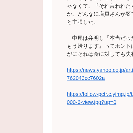
ゃなくて。『それ言われた
か。どんなに店員さんが変
と主張した。
中尾は弁明し「本当だっ
もう帰ります』ってホント
がにそれは食に対しても失
https://news.yahoo.co.jp/a
762043cc7602a
https://follow-pctr.c.yimg.
000-6-view.jpg?up=0