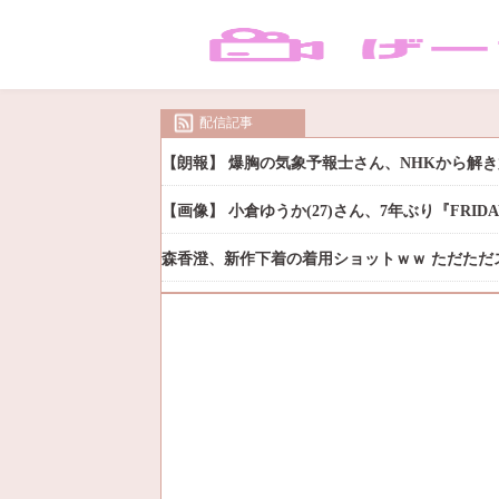
配信記事
【朗報】 爆胸の気象予報士さん、NHKから解
【画像】 小倉ゆうか(27)さん、7年ぶり『FRI
森香澄、新作下着の着用ショットｗｗ ただただ