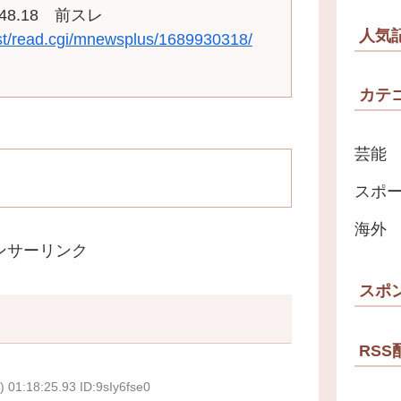
9:48.18 前スレ
人気
est/read.cgi/mnewsplus/1689930318/
カテ
芸能
スポ
海外
ンサーリンク
スポ
RSS
 01:18:25.93 ID:9sIy6fse0