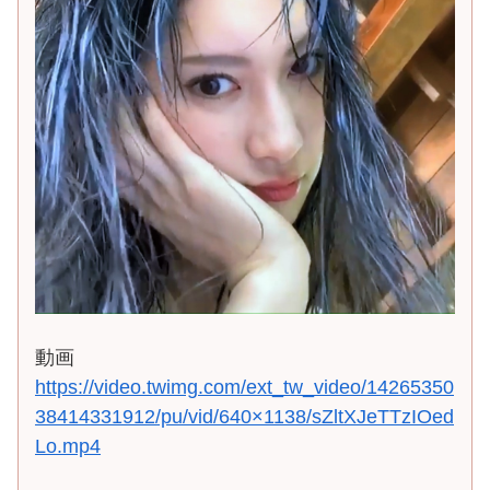
動画
https://video.twimg.com/ext_tw_video/14265350
38414331912/pu/vid/640×1138/sZltXJeTTzIOed
Lo.mp4