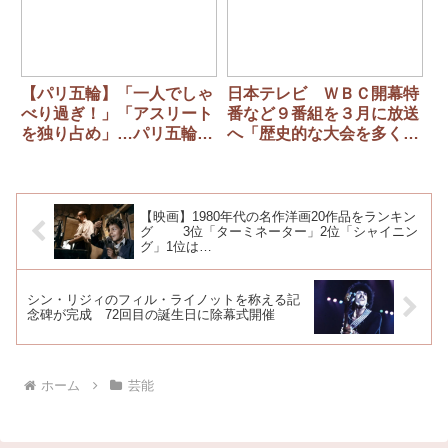
【パリ五輪】「一人でしゃ
日本テレビ ＷＢＣ開幕特
べり過ぎ！」「アスリート
番など９番組を３月に放送
を独り占め」…パリ五輪キ
へ「歴史的な大会を多くの
ャスター・松岡修造が「現
方々に」渡辺謙＆二宮和也
場で総スカン」
も出演予定
【映画】1980年代の名作洋画20作品をランキン
グ 3位「ターミネーター」2位「シャイニン
グ」1位は…
シン・リジィのフィル・ライノットを称える記
念碑が完成 72回目の誕生日に除幕式開催
ホーム
芸能