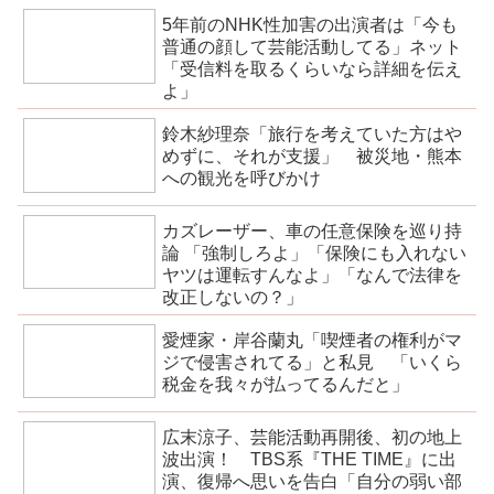
5年前のNHK性加害の出演者は「今も
普通の顔して芸能活動してる」ネット
「受信料を取るくらいなら詳細を伝え
よ」
鈴木紗理奈「旅行を考えていた方はや
めずに、それが支援」 被災地・熊本
への観光を呼びかけ
カズレーザー、車の任意保険を巡り持
論 「強制しろよ」「保険にも入れない
ヤツは運転すんなよ」「なんで法律を
改正しないの？」
愛煙家・岸谷蘭丸「喫煙者の権利がマ
ジで侵害されてる」と私見 「いくら
税金を我々が払ってるんだと」
広末涼子、芸能活動再開後、初の地上
波出演！ TBS系『THE TIME』に出
演、復帰へ思いを告白「自分の弱い部