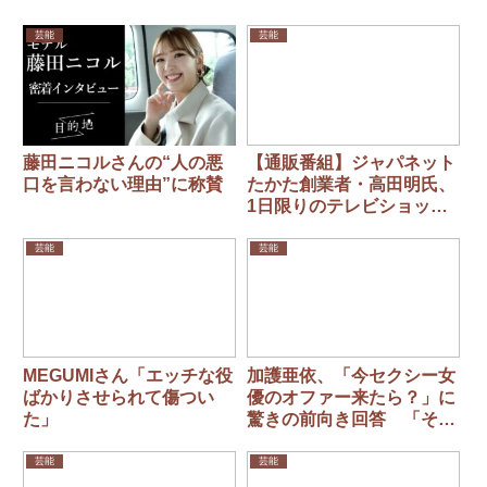
芸能
芸能
藤田ニコルさんの“人の悪
【通販番組】ジャパネット
口を言わない理由”に称賛
たかた創業者・高田明氏、
1日限りのテレビショッピ
ング
芸能
芸能
MEGUMIさん「エッチな役
加護亜依、「今セクシー女
ばかりさせられて傷つい
優のオファー来たら？」に
た」
驚きの前向き回答 「それ
もそれで作品なんで。やる
んだったらNo.1になろうみ
芸能
芸能
たいな」