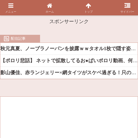
メニュー
ホーム
トップ
サイドバー
スポンサーリンク
配信記事
秋元真夏、ノーブラノーパンを披露ｗｗタオル1枚で隠す姿がほぼA●女優・・
【ポロリ悲話】 ネットで拡散してるお●ぱいポロリ動画、何故か叩かれる・・・
影山優佳、赤ランジェリー×網タイツがスケベ過ぎる！只の痴女だろ・・・