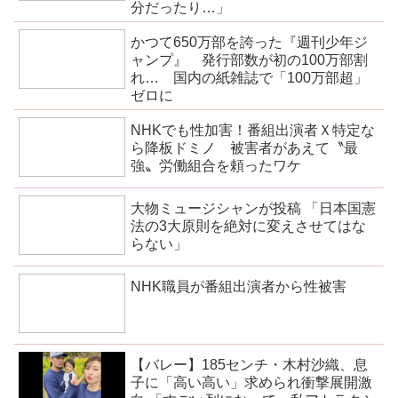
分だったり…」
かつて650万部を誇った『週刊少年ジ
ャンプ』 発行部数が初の100万部割
れ… 国内の紙雑誌で「100万部超」
ゼロに
NHKでも性加害！番組出演者Ｘ特定な
ら降板ドミノ 被害者があえて〝最
強〟労働組合を頼ったワケ
大物ミュージシャンが投稿 「日本国憲
法の3大原則を絶対に変えさせてはな
らない」
NHK職員が番組出演者から性被害
【バレー】185センチ・木村沙織、息
子に「高い高い」求められ衝撃展開激