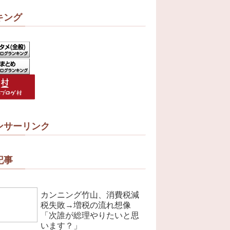
キング
ンサーリンク
記事
カンニング竹山、消費税減
税失敗→増税の流れ想像
「次誰が総理やりたいと思
います？」