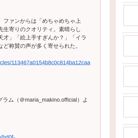
、ファンからは「めちゃめちゃ上
先生寄りのクオリティ。素晴らし
天才」「絵上手すぎんか？」「イラ
など称賛の声が多く寄せられた。
articles/113467a0154b8c0c814ba12caa
m/bd0f-