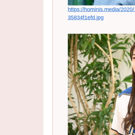
https://hominis.media/202
35834f1efd.jpg