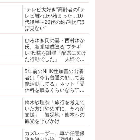
“テレビ大好き”高齢者の｢テ
レビ離れ｣が始まった…10
代後半～20代の約7割が”ほ
ぼ見ない”
ひろゆき氏の妻・西村ゆか
氏、新党結成巡る“ブチギ
レ”投稿を謝罪「配慮に欠け
た行動でした」 夫婦で投
稿
5年前のNHK性加害の出演
者は「今も普通の顔して芸
能活動してる」ネット「受
信料を取るくらいなら詳細
を伝えよ」
鈴木紗理奈「旅行を考えて
いた方はやめずに、それが
支援」 被災地・熊本への
観光を呼びかけ
カズレーザー、車の任意保
険を巡り持論 「強制しろ