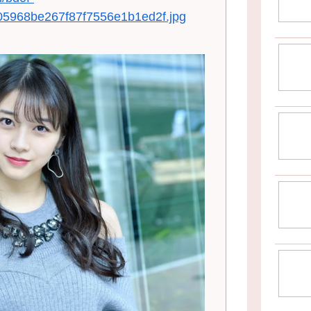
505968be267f87f7556e1b1ed2f.jpg