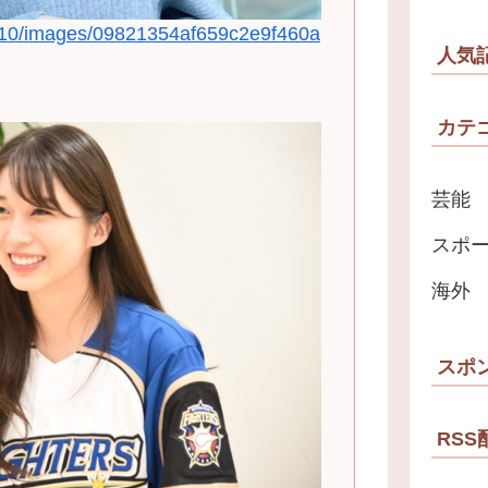
0/10/images/09821354af659c2e9f460a
人気
カテ
芸能
スポ
海外
スポ
RSS