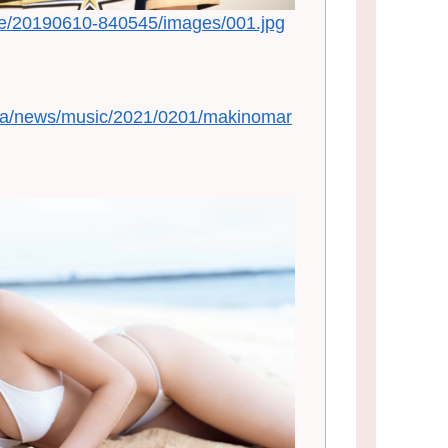
icle/20190610-840545/images/001.jpg
edia/news/music/2021/0201/makinomar