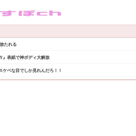
き放たれる
DAY』表紙で神ボディ大解放
スケベな目でしか見れんだろ！！