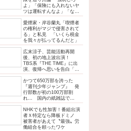
よ」「保険にも入れないヤ
ツは運転すんなよ」「なん
で法律を改正しないの？」
愛煙家・岸谷蘭丸「喫煙者
の権利がマジで侵害されて
る」と私見 「いくら税金
を我々が払ってるんだと」
広末涼子、芸能活動再開
後、初の地上波出演！
TBS系『THE TIME』に出
演、復帰へ思いを告白「自
分の弱い部分だったり…」
かつて650万部を誇った
『週刊少年ジャンプ』 発
行部数が初の100万部割
れ… 国内の紙雑誌で
「100万部超」ゼロに
NHKでも性加害！番組出演
者Ｘ特定なら降板ドミノ
被害者があえて〝最強〟労
働組合を頼ったワケ