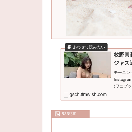
牧野真
ジャス
モーニン
Insta
(ワニブ
話題になっている。 
gsch.tfmwish.com
5/5(水
娘｡'2
RSS記事