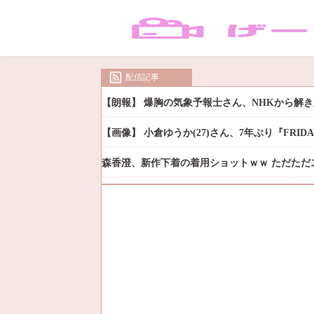
配信記事
【朗報】 爆胸の気象予報士さん、NHKから解
【画像】 小倉ゆうか(27)さん、7年ぶり『FRI
森香澄、新作下着の着用ショットｗｗ ただただ