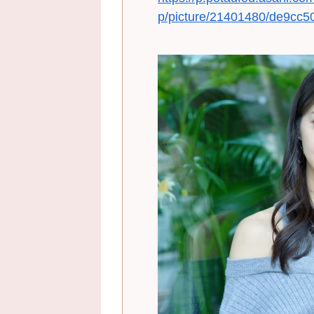
p/picture/21401480/de9cc