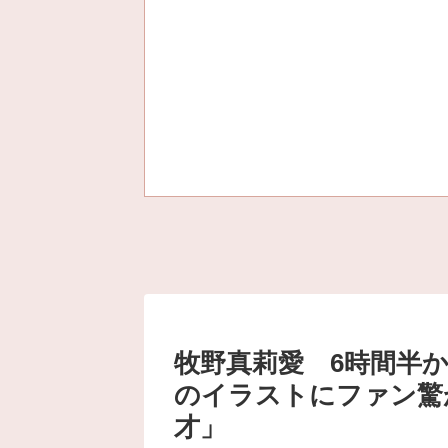
牧野真莉愛 6時間半
のイラストにファン驚
才」