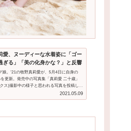
莉愛、ヌーディーな水着姿に「ゴー
過ぎる」「美の化身かな？」と反響
グ娘。'21の牧野真莉愛が、5月4日に自身の
gramを更新。発売中の写真集「真莉愛 二十歳」
ックス)撮影中の様子と思われる写真を投稿し、
この日、牧野は「販売期間
2021.05.09
･祝)18:00まで『真莉愛 二十歳』モーニング