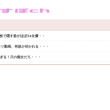
枚で隠す姿がほぼA●女優・・
ロリ動画、何故か叩かれる・・・
過ぎる！只の痴女だろ・・・