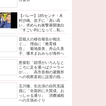
【バレー】185センチ・木
村沙織、息子に「高い高
い」求められ衝撃展開激白
「すごい列になって…私ア
トラクションじゃないよみ
芸能人の移住報告が相次
たいな」
ぐ… 理由に「教育移
住」 菊地亜美、舟山久美
子、優木まおみらが海外へ
恵俊彰「総理がいろんなと
ころに足を運べばクーラー
が…」 高市首相の避難所
への視察直前に設置の指摘
で
玉川徹、生出演の自民党議
員に「全面的に大賛成、お
っしゃる通り」 消費減税
への主張めぐり