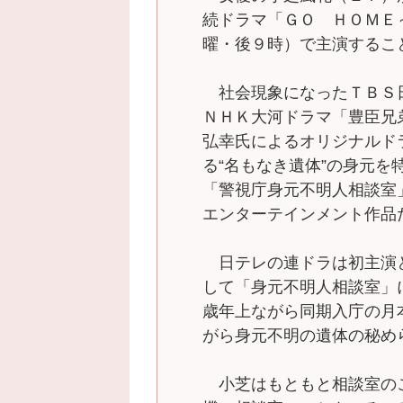
続ドラマ「ＧＯ ＨＯＭＥ
曜・後９時）で主演するこ
社会現象になったＴＢＳ
ＮＨＫ大河ドラマ「豊臣兄
弘幸氏によるオリジナルド
る“名もなき遺体”の身元
「警視庁身元不明人相談室
エンターテインメント作品
日テレの連ドラは初主演
して「身元不明人相談室」
歳年上ながら同期入庁の月
がら身元不明の遺体の秘め
小芝はもともと相談室の