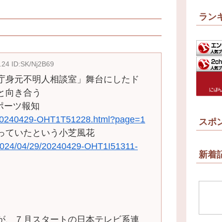
ラン
.24 ID:SK/Nj2B69
庁身元不明人相談室」舞台にしたド
と向き合う
スポーツ報知
es/20240429-OHT1T51228.html?page=1
スポ
っていたという小芝風花
/2024/04/29/20240429-OHT1I51311-
新着
が、７月スタートの日本テレビ系連