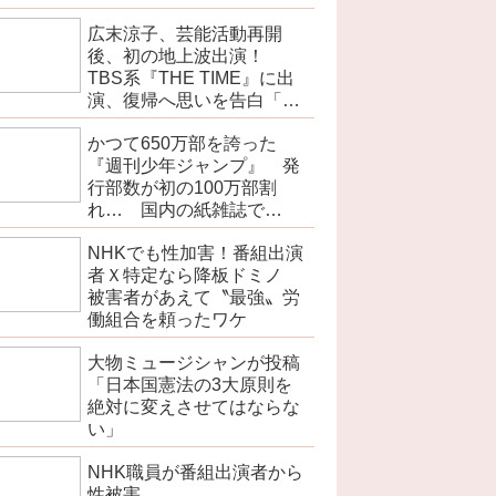
広末涼子、芸能活動再開
後、初の地上波出演！
TBS系『THE TIME』に出
演、復帰へ思いを告白「自
分の弱い部分だったり…」
かつて650万部を誇った
『週刊少年ジャンプ』 発
行部数が初の100万部割
れ… 国内の紙雑誌で
「100万部超」ゼロに
NHKでも性加害！番組出演
者Ｘ特定なら降板ドミノ
被害者があえて〝最強〟労
働組合を頼ったワケ
大物ミュージシャンが投稿
「日本国憲法の3大原則を
絶対に変えさせてはならな
い」
NHK職員が番組出演者から
性被害