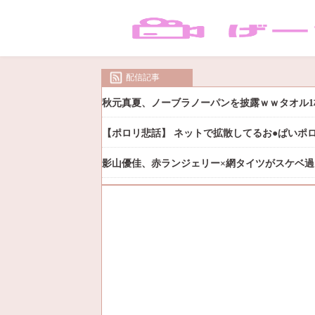
配信記事
秋元真夏、ノーブラノーパンを披露ｗｗタオル1
【ポロリ悲話】 ネットで拡散してるお●ぱいポ
影山優佳、赤ランジェリー×網タイツがスケベ