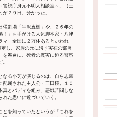
～警視庁身元不明人相談室～」（土
とが２９日、分かった。
日曜劇場「半沢直樹」や、２６年の
弟！」を手がける人気脚本家・八津
ラマ。全国に２万体あるといわれ
を特定し、家族の元に帰す実在の部署
」を舞台に、死者の真実に迫る警察
だ。
となる小芝が演じるのは、自ら志願
に配属された主人公・三田桜。１０
本真とバディを組み、悪戦苦闘しな
られた思いに近づいていく。
ことを知っていたというが「これを