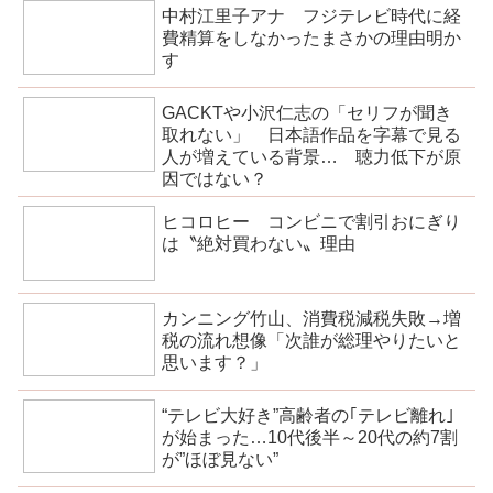
中村江里子アナ フジテレビ時代に経
費精算をしなかったまさかの理由明か
す
GACKTや小沢仁志の「セリフが聞き
取れない」 日本語作品を字幕で見る
人が増えている背景… 聴力低下が原
因ではない？
ヒコロヒー コンビニで割引おにぎり
は〝絶対買わない〟理由
カンニング竹山、消費税減税失敗→増
税の流れ想像「次誰が総理やりたいと
思います？」
“テレビ大好き”高齢者の｢テレビ離れ｣
が始まった…10代後半～20代の約7割
が”ほぼ見ない”