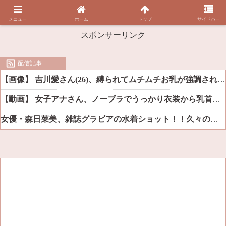
メニュー
ホーム
トップ
サイドバー
スポンサーリンク
配信記事
【画像】 吉川愛さん(26)、縛られてムチムチお乳が強調されてしまう
【動画】 女子アナさん、ノーブラでうっかり衣装から乳首が透けてしまう放送事故ｗｗｗ
女優・森日菜美、雑誌グラビアの水着ショット！！久々の姿にファン悶絶ｗｗ