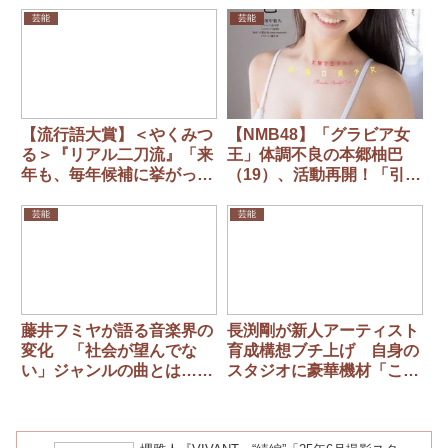
いいわけではない」
芸能
芸能
【流行語大賞】＜やくみつ
【NMB48】「グラビア女
る＞『リアル二刀流』「来
王」体調不良の本郷柚巴
年も、毎年候補に挙がって
（19）、活動再開！「引き
くるんじゃないの..」
続き温かいご声援を」
芸能
芸能
藤井フミヤが語る音楽界の
長渕剛が新人アーティスト
変化 「社会が望んでな
育成構想ブチ上げ 自身の
い」ジャンルの曲とは…
スタジオに豪華機材「ここ
「口説くような歌がないよ
を使ってくれよ」
ね 頑張ろう、みたいな歌
ばっか」