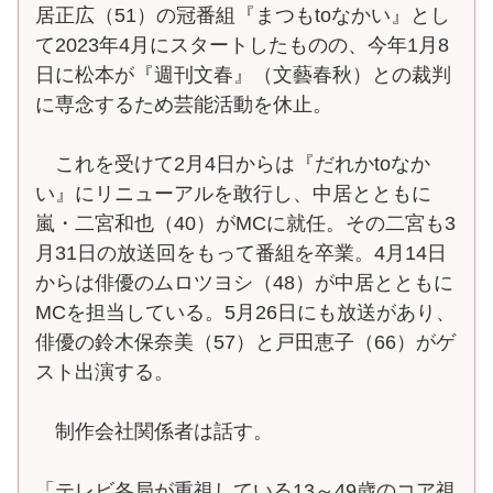
居正広（51）の冠番組『まつもtoなかい』とし
て2023年4月にスタートしたものの、今年1月8
日に松本が『週刊文春』（文藝春秋）との裁判
に専念するため芸能活動を休止。
これを受けて2月4日からは『だれかtoなか
い』にリニューアルを敢行し、中居とともに
嵐・二宮和也（40）がMCに就任。その二宮も3
月31日の放送回をもって番組を卒業。4月14日
からは俳優のムロツヨシ（48）が中居とともに
MCを担当している。5月26日にも放送があり、
俳優の鈴木保奈美（57）と戸田恵子（66）がゲ
スト出演する。
制作会社関係者は話す。
「テレビ各局が重視している13～49歳のコア視