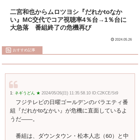
二宮和也からムロツヨシ『だれかtoなか
い』MC交代でコア視聴率4％台→1％台に
大急落 番組終了の危機再び
2024.05.26
おすすめ記事
1:
ネギうどん ★
2024/05/26(日) 11:35:58.10 ID:C2KCE/St9
フジテレビの日曜ゴールデンのバラエティ番
組『だれかtoなかい』が危機に直面しているよ
うだ――。
番組は、ダウンタウン・松本人志（60）と中