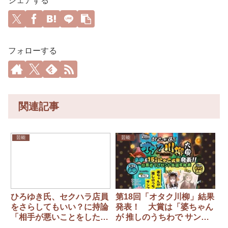
シェアする
フォローする
関連記事
芸能
芸能
ひろゆき氏、セクハラ店員
第18回「オタク川柳」結果
をさらしてもいい？に持論
発表！ 大賞は「婆ちゃん
「相手が悪いことをしたか
が 推しのうちわで サンマ
らと言って、何をやっても
焼く」