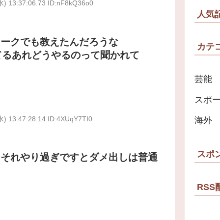
水) 13:37:06.73 ID:nF8kQ36o0
人気
ワークでも教えたんだろうな
カテ
ってるあれどうやるのって聞かれて
芸能
スポ
水) 13:47:28.14 ID:4XUqY7TI0
海外
スポ
てそれやり過ぎですとダメ出しは普通
RSS