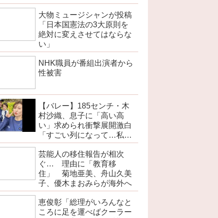
大物ミュージシャンが投稿
「日本国憲法の3大原則を
絶対に変えさせてはならな
い」
NHK職員が番組出演者から
性被害
【バレー】185センチ・木
村沙織、息子に「高い高
い」求められ衝撃展開激白
「すごい列になって…私ア
トラクションじゃないよみ
芸能人の移住報告が相次
たいな」
ぐ… 理由に「教育移
住」 菊地亜美、舟山久美
子、優木まおみらが海外へ
恵俊彰「総理がいろんなと
ころに足を運べばクーラー