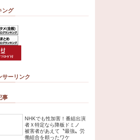
キング
ンサーリンク
記事
NHKでも性加害！番組出演
者Ｘ特定なら降板ドミノ
被害者があえて〝最強〟労
働組合を頼ったワケ