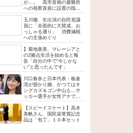
が…」 高市首相の避難所
への視察直前に設置の指摘
で
玉川徹、生出演の自民党議
員に「全面的に大賛成、お
っしゃる通り」 消費減税
への主張めぐり
】菊地亜美、マレーシアと
の2拠点生活を始めると報
告「自分の中で“今しかな
い”と思ったんです」
川口春奈と日本代表・板倉
滉が授かり婚、かつてはキ
ングカズ＆ゴン中山も…サ
ッカー選手が女性アナでは
なく女優と出会う接点
【スピードスケート】高木
美帆さん、国民栄誉賞記念
品は「包丁」１０本セット