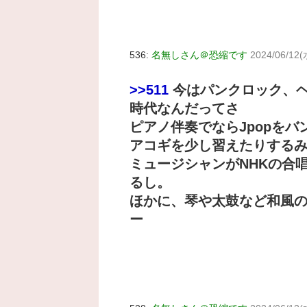
536:
名無しさん＠恐縮です
2024/06/12(
>>511
今はパンクロック、
時代なんだってさ
ピアノ伴奏でならJpopを
アコギを少し習えたりする
ミュージシャンがNHKの合
るし。
ほかに、琴や太鼓など和風
ー