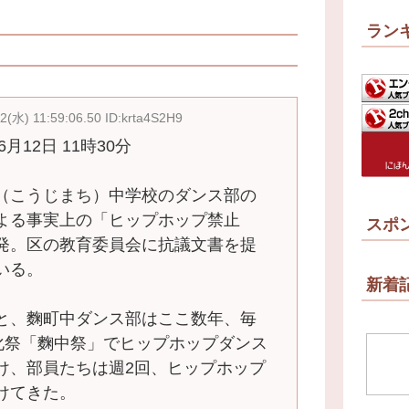
ラン
2(水) 11:59:06.50 ID:krta4S2H9
月12日 11時30分
（こうじまち）中学校のダンス部の
よる事実上の「ヒップホップ禁止
スポ
発。区の教育委員会に抗議文書を提
いる。
新着
と、麴町中ダンス部はここ数年、毎
文化祭「麴中祭」でヒップホップダンス
け、部員たちは週2回、ヒップホップ
けてきた。