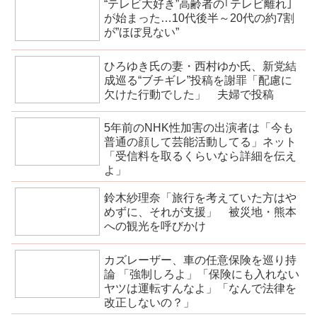
“テレビ大好き”高齢者の｢テレビ離れ｣
が始まった…10代後半～20代の約7割
が”ほぼ見ない”
ひろゆき氏の妻・西村ゆか氏、新党結
成巡る“ブチギレ”投稿を謝罪「配慮に
欠けた行動でした」 夫婦で投稿
5年前のNHK性加害の出演者は「今も
普通の顔して芸能活動してる」ネット
「受信料を取るくらいなら詳細を伝え
よ」
鈴木紗理奈「旅行を考えていた方はや
めずに、それが支援」 被災地・熊本
への観光を呼びかけ
カズレーザー、車の任意保険を巡り持
論 「強制しろよ」「保険にも入れない
ヤツは運転すんなよ」「なんで法律を
改正しないの？」