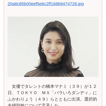
20a8c85b00eef5e6c2ff168b9474728.jpg
女優でタレントの橋本マナミ（３９）が１２
日、ＴＯＫＹＯ ＭＸ「バラいろダンディ」に
ふかわりょう（４９）らとともに出演。選択的
夫婦別姓について言及した。