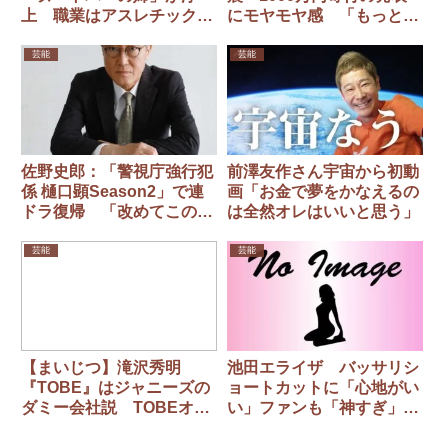
上 職業はアスレチックト
にモヤモヤ感 「もっと出
レーナー、学生時代はバレ
してもいい」「出演者のギ
ーボール部
ャラ全部無しにして…」
芸能
芸能
佐野史郎：「警視庁強行犯
前澤友作さん宇宙から初動
係 樋口顕Season2」で連
画「お金で夢をかなえるの
ドラ復帰 「改めてこの仕
は全然オレはいいと思う」
事を続けさせていただける
ことに感謝」
芸能
芸能
【まいじつ】滝沢秀明
池田エライザ バッサリシ
『TOBE』はジャニーズの
ョートカットに「心地がい
ダミー会社説 TOBEオー
い」ファンも「神すぎ」
ディションは〝共催〟？
「超可愛い」
株式生前贈与の噂も