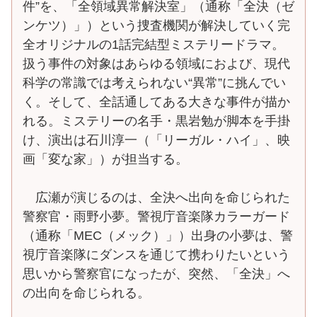
件”を、「全領域異常解決室」（通称「全決（ゼ
ンケツ）」）という捜査機関が解決していく完
全オリジナルの1話完結型ミステリードラマ。
扱う事件の対象はあらゆる領域におよび、現代
科学の常識では考えられない“異常”に挑んでい
く。そして、全話通してある大きな事件が描か
れる。ミステリーの名手・黒岩勉が脚本を手掛
け、演出は石川淳一（「リーガル・ハイ」、映
画「変な家」）が担当する。
広瀬が演じるのは、全決へ出向を命じられた
警察官・雨野小夢。警視庁音楽隊カラーガード
（通称「MEC（メック）」）出身の小夢は、警
視庁音楽隊にダンスを通じて携わりたいという
思いから警察官になったが、突然、「全決」へ
の出向を命じられる。