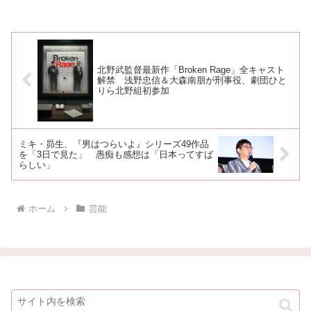
念」 気になるライブチケ
の地位が安泰だと誤解して
ットは？協会の素っ気ない
る」
対応
北野武監督最新作「Broken Rage」全キャスト
解禁 浅野忠信＆大森南朋が刑事役、劇団ひと
りら北野組初参加
ミキ・昴生、『男はつらいよ』シリーズ49作品
を「3日で見た」 愚痴も感想は「日本ってすば
らしい」
ホーム
芸能