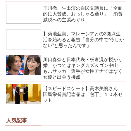
玉川徹、生出演の自民党議員に「全面
的に大賛成、おっしゃる通り」 消費
減税への主張めぐり
】菊地亜美、マレーシアとの2拠点生
活を始めると報告「自分の中で“今しか
ない”と思ったんです」
川口春奈と日本代表・板倉滉が授かり
婚、かつてはキングカズ＆ゴン中山
も…サッカー選手が女性アナではなく
女優と出会う接点
【スピードスケート】高木美帆さん、
国民栄誉賞記念品は「包丁」１０本セ
ット
人気記事