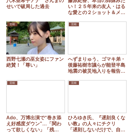
八木亜希子アナ さんまの
藤原紀香、本当の姉妹みた
せいで破局した過去
い！２５年来の友人・はる
な愛との２ショット＆メッ
セージに「愛を感じる」
芸能
芸能
西野七瀬の巫女姿にファン
へずまりゅう、ゴマキ弟・
絶賛！「尊い」
後藤祐樹市議らが能登半島
地震の被災地入りを報告
「石川に到着。これから物
資を配っていく」
芸能
芸能
Ado、万博出演で“巻き添
ひろゆき氏、『遅刻良くな
え好感度ダウン”…「関わ
い教』の人々にチクリ
って欲しくない」「残
「遅刻しないだけで、自分