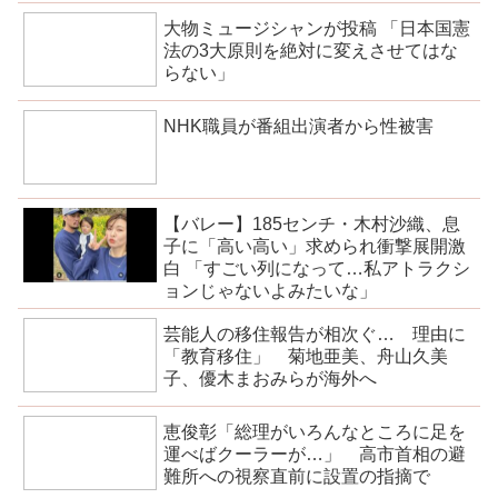
大物ミュージシャンが投稿 「日本国憲
法の3大原則を絶対に変えさせてはな
らない」
NHK職員が番組出演者から性被害
【バレー】185センチ・木村沙織、息
子に「高い高い」求められ衝撃展開激
白 「すごい列になって…私アトラクシ
ョンじゃないよみたいな」
芸能人の移住報告が相次ぐ… 理由に
「教育移住」 菊地亜美、舟山久美
子、優木まおみらが海外へ
恵俊彰「総理がいろんなところに足を
運べばクーラーが…」 高市首相の避
難所への視察直前に設置の指摘で