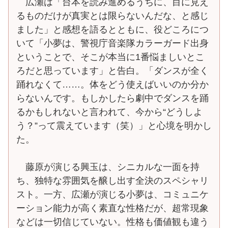
広瀬は「台本を読み進めるうちに、目に見え
るものだけが真実とは限らないんだな、と感じ
ました」と感想を語るとともに、役どころにつ
いて「小夢は、警視庁音楽隊カラーガード出身
ということで、そこが本当に1番悩ましいとこ
ろだと思っています」と告白。「ダンスが全く
踊れなくて……。体をどう使えばいいのか分か
らないんです。もしかしたら劇中でダンスを踊
るかもしれないと言われて、今から“どうしよ
う？”って震えています（笑）」と心境を明かし
た。
藤原が演じる興玉は、シニカルな一面を持
ち、独特な雰囲気を醸し出す全決のスペシャリ
スト。一方、広瀬が演じる小夢は、コミュニケ
ーション能力が高く素直な性格だが、超常現象
などは一切信じていない。性格も価値観も違う