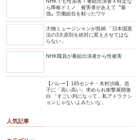
NHKでも性加害！番組出演者Ｘ特定な
ら降板ドミノ 被害者があえて〝最
強〟労働組合を頼ったワケ
大物ミュージシャンが投稿 「日本国憲
法の3大原則を絶対に変えさせてはな
らない」
NHK職員が番組出演者から性被害
【バレー】185センチ・木村沙織、息
子に「高い高い」求められ衝撃展開激
白 「すごい列になって…私アトラクシ
ョンじゃないよみたいな」
人気記事