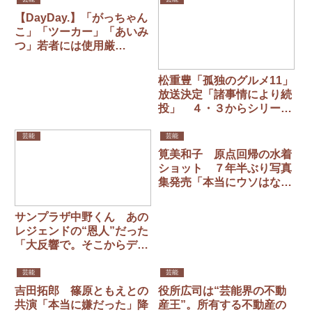
【DayDay.】「がっちゃん
こ」「ツーカー」「あいみ
つ」若者には使用厳
禁？ “おじさんビジネス
用語” 1番伝わらないの
松重豊「孤独のグルメ11」
は…
放送決定「諸事情により続
投」 ４・３からシリーズ
3年半ぶり
芸能
芸能
筧美和子 原点回帰の水着
ショット ７年半ぶり写真
集発売「本当にウソはな
い」
サンプラザ中野くん あの
レジェンドの“恩人”だった
「大反響で。そこからデビ
ューしたんです」
芸能
芸能
吉田拓郎 篠原ともえとの
役所広司は“芸能界の不動
共演「本当に嫌だった」降
産王”。所有する不動産の