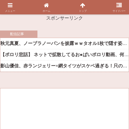
メニュー
ホーム
トップ
サイドバー
スポンサーリンク
配信記事
秋元真夏、ノーブラノーパンを披露ｗｗタオル1枚で隠す姿がほぼA●女優・・
【ポロリ悲話】 ネットで拡散してるお●ぱいポロリ動画、何故か叩かれる・・・
影山優佳、赤ランジェリー×網タイツがスケベ過ぎる！只の痴女だろ・・・