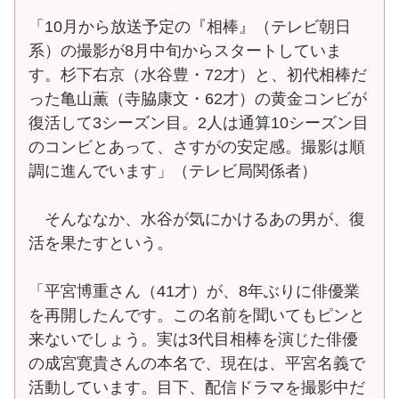
「10月から放送予定の『相棒』（テレビ朝日
系）の撮影が8月中旬からスタートしていま
す。杉下右京（水谷豊・72才）と、初代相棒だ
った亀山薫（寺脇康文・62才）の黄金コンビが
復活して3シーズン目。2人は通算10シーズン目
のコンビとあって、さすがの安定感。撮影は順
調に進んでいます」（テレビ局関係者）
そんななか、水谷が気にかけるあの男が、復
活を果たすという。
「平宮博重さん（41才）が、8年ぶりに俳優業
を再開したんです。この名前を聞いてもピンと
来ないでしょう。実は3代目相棒を演じた俳優
の成宮寛貴さんの本名で、現在は、平宮名義で
活動しています。目下、配信ドラマを撮影中だ