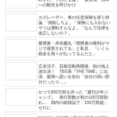
への観光を呼びかけ
カズレーザー、車の任意保険を巡り持
論 「強制しろよ」「保険にも入れない
ヤツは運転すんなよ」「なんで法律を
改正しないの？」
愛煙家・岸谷蘭丸「喫煙者の権利がマ
ジで侵害されてる」と私見 「いくら
税金を我々が払ってるんだと」
広末涼子、芸能活動再開後、初の地上
波出演！ TBS系『THE TIME』に出
演、復帰へ思いを告白「自分の弱い部
分だったり…」
かつて650万部を誇った『週刊少年ジ
ャンプ』 発行部数が初の100万部割
れ… 国内の紙雑誌で「100万部超」
ゼロに