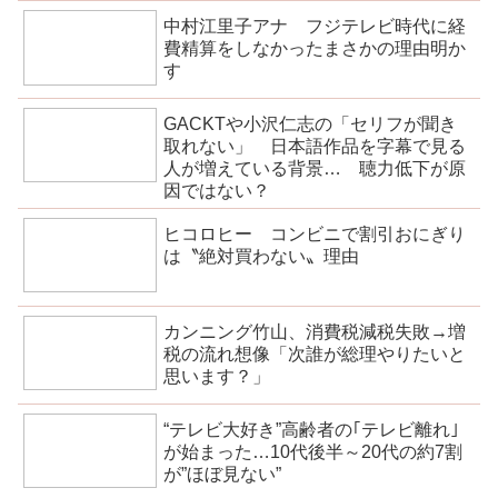
中村江里子アナ フジテレビ時代に経
費精算をしなかったまさかの理由明か
す
GACKTや小沢仁志の「セリフが聞き
取れない」 日本語作品を字幕で見る
人が増えている背景… 聴力低下が原
因ではない？
ヒコロヒー コンビニで割引おにぎり
は〝絶対買わない〟理由
カンニング竹山、消費税減税失敗→増
税の流れ想像「次誰が総理やりたいと
思います？」
“テレビ大好き”高齢者の｢テレビ離れ｣
が始まった…10代後半～20代の約7割
が”ほぼ見ない”