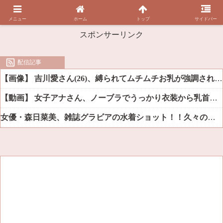
メニュー
ホーム
トップ
サイドバー
スポンサーリンク
配信記事
【画像】 吉川愛さん(26)、縛られてムチムチお乳が強調されてしまう
【動画】 女子アナさん、ノーブラでうっかり衣装から乳首が透けてしまう放送事故ｗｗｗ
女優・森日菜美、雑誌グラビアの水着ショット！！久々の姿にファン悶絶ｗｗ