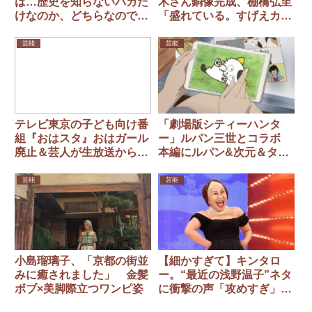
は…歴史を知らないバカだ
木さん銅像完成、棚橋弘至
けなのか、どちらなのです
「盛れている。すげえカッ
か？」と私見
コいい」新日本道場には猪
木さんパネル復活
芸能
芸能
テレビ東京の子ども向け番
「劇場版シティーハンタ
組『おはスタ』おはガール
ー」ルパン三世とコラボ
廃止＆芸人が生放送から卒
本編にルパン&次元＆タマ
業で視聴者ザワつく
も登場 前作の地上波初放
送も決定
芸能
芸能
小島瑠璃子、「京都の街並
【細かすぎて】キンタロ
みに癒されました」 金髪
ー。“最近の浅野温子”ネタ
ボブ×美脚際立つワンピ姿
に衝撃の声「攻めすぎ」
「夢に出てきそう」