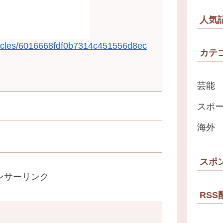
人気
rticles/6016668fdf0b7314c451556d8ec
カテ
芸能
スポ
海外
スポ
ンサーリンク
RSS