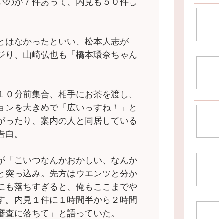
いのが７件あって、内見も５０件し
とはなかったといい、松本人志が
ジり、山崎弘也も「橋本環奈ちゃん
１０分前集合、相手にお茶を渡し、
ョンを大きめで「広いっすね！」と
がったり、案内の人と同居している
告白。
が「こいつなんかおかしい、なんか
と突っ込み。先方はウエンツと分か
にも落ちすぎると、俺もここまでや
す。内見１件に１時間半から２時間
審査に落ちて」と語っていた。