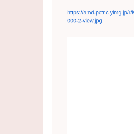
https://amd-pctr.c.yimg.jp/
000-2-view.jpg