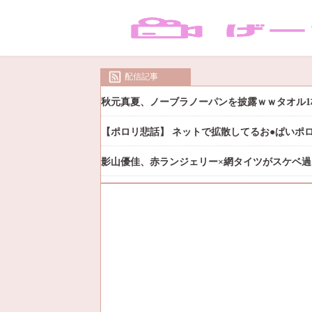
配信記事
秋元真夏、ノーブラノーパンを披露ｗｗタオル1
【ポロリ悲話】 ネットで拡散してるお●ぱいポ
影山優佳、赤ランジェリー×網タイツがスケベ