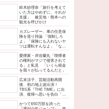
を伝えよ」
鈴木紗理奈「旅行を考えて
いた方はやめずに、それが
支援」 被災地・熊本への
観光を呼びかけ
カズレーザー、車の任意保
険を巡り持論 「強制しろ
よ」「保険にも入れないヤ
ツは運転すんなよ」「なん
で法律を改正しないの？」
愛煙家・岸谷蘭丸「喫煙者
の権利がマジで侵害されて
る」と私見 「いくら税金
を我々が払ってるんだと」
広末涼子、芸能活動再開
後、初の地上波出演！
TBS系『THE TIME』に出
演、復帰へ思いを告白「自
分の弱い部分だったり…」
かつて650万部を誇った
『週刊少年ジャンプ』 発