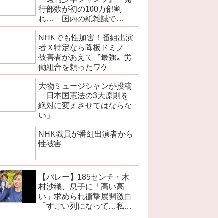
行部数が初の100万部割
れ… 国内の紙雑誌で
「100万部超」ゼロに
NHKでも性加害！番組出演
者Ｘ特定なら降板ドミノ
被害者があえて〝最強〟労
働組合を頼ったワケ
大物ミュージシャンが投稿
「日本国憲法の3大原則を
絶対に変えさせてはならな
い」
NHK職員が番組出演者から
性被害
【バレー】185センチ・木
村沙織、息子に「高い高
い」求められ衝撃展開激白
「すごい列になって…私ア
トラクションじゃないよみ