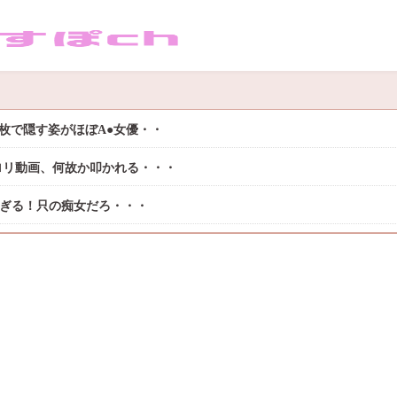
枚で隠す姿がほぼA●女優・・
ロリ動画、何故か叩かれる・・・
過ぎる！只の痴女だろ・・・