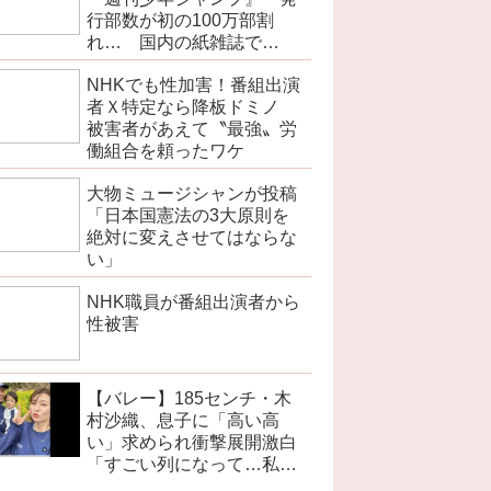
行部数が初の100万部割
れ… 国内の紙雑誌で
「100万部超」ゼロに
NHKでも性加害！番組出演
者Ｘ特定なら降板ドミノ
被害者があえて〝最強〟労
働組合を頼ったワケ
大物ミュージシャンが投稿
「日本国憲法の3大原則を
絶対に変えさせてはならな
い」
NHK職員が番組出演者から
性被害
【バレー】185センチ・木
村沙織、息子に「高い高
い」求められ衝撃展開激白
「すごい列になって…私ア
トラクションじゃないよみ