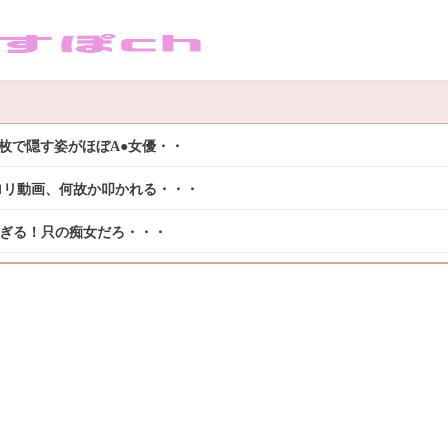
枚で隠す姿がほぼA●女優・・
ロリ動画、何故か叩かれる・・・
過ぎる！只の痴女だろ・・・