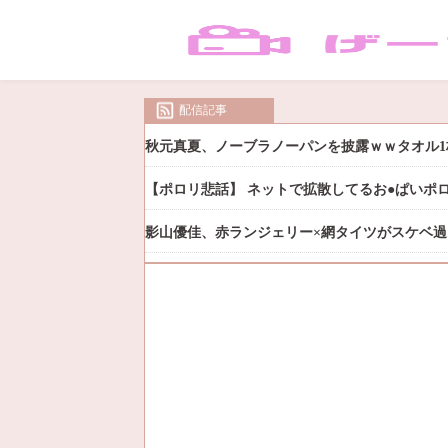
配信記事
秋元真夏、ノーブラノーパンを披露ｗｗタオル1
【ポロリ悲話】 ネットで拡散してるお●ぱいポ
影山優佳、赤ランジェリー×網タイツがスケベ