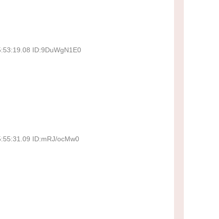
5:53:19.08 ID:9DuWgN1E0
5:55:31.09 ID:mRJ/ocMw0