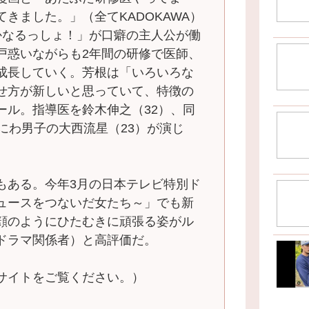
きました。」（全てKADOKAWA）
かなるっしょ！」が口癖の主人公が働
戸惑いながらも2年間の研修で医師、
成長していく。芳根は「いろいろな
せ方が新しいと思っていて、特徴の
ール。指導医を鈴木伸之（32）、同
にわ男子の大西流星（23）が演じ
ある。今年3月の日本テレビ特別ド
ュースをつないだ女たち～」でも新
顔のようにひたむきに頑張る姿がル
ドラマ関係者）と高評価だ。
サイトをご覧ください。）