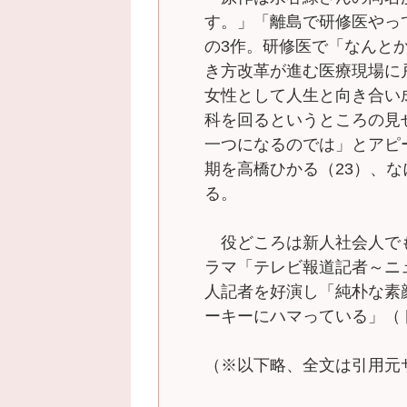
す。」「離島で研修医やって
の3作。研修医で「なんと
き方改革が進む医療現場に
女性として人生と向き合い
科を回るというところの見
一つになるのでは」とアピ
期を高橋ひかる（23）、な
る。
役どころは新人社会人でも
ラマ「テレビ報道記者～ニ
人記者を好演し「純朴な素
ーキーにハマっている」（
（※以下略、全文は引用元