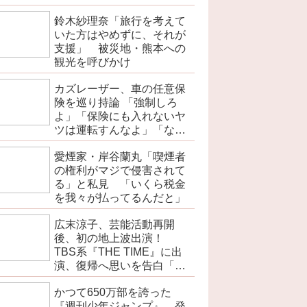
を伝えよ」
鈴木紗理奈「旅行を考えて
いた方はやめずに、それが
支援」 被災地・熊本への
観光を呼びかけ
カズレーザー、車の任意保
険を巡り持論 「強制しろ
よ」「保険にも入れないヤ
ツは運転すんなよ」「なん
で法律を改正しないの？」
愛煙家・岸谷蘭丸「喫煙者
の権利がマジで侵害されて
る」と私見 「いくら税金
を我々が払ってるんだと」
広末涼子、芸能活動再開
後、初の地上波出演！
TBS系『THE TIME』に出
演、復帰へ思いを告白「自
分の弱い部分だったり…」
かつて650万部を誇った
『週刊少年ジャンプ』 発