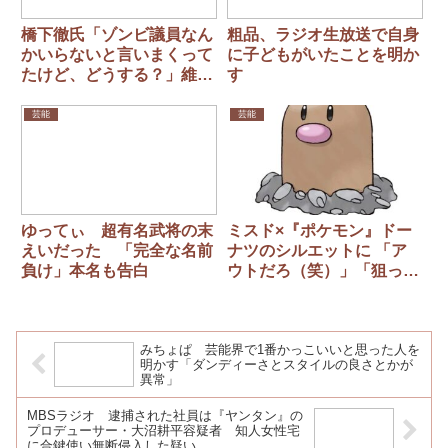
橋下徹氏「ゾンビ議員なん
粗品、ラジオ生放送で自身
かいらないと言いまくって
に子どもがいたことを明か
たけど、どうする？」維新
す
吉村代表をガン詰め
芸能
芸能
ゆってぃ 超有名武将の末
ミスド×『ポケモン』ドー
えいだった 「完全な名前
ナツのシルエットに 「ア
負け」本名も告白
ウトだろ（笑）」「狙って
やってるの？」の声… 人
によっては卑猥なシルエッ
トに？
みちょぱ 芸能界で1番かっこいいと思った人を
明かす「ダンディーさとスタイルの良さとかが
異常」
MBSラジオ 逮捕された社員は『ヤンタン』の
プロデューサー・大沼耕平容疑者 知人女性宅
に合鍵使い無断侵入した疑い