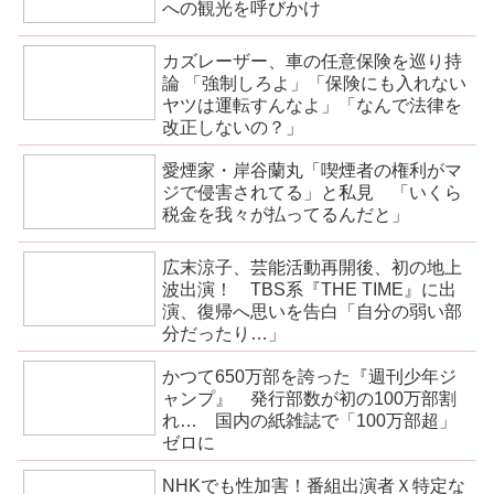
への観光を呼びかけ
カズレーザー、車の任意保険を巡り持
論 「強制しろよ」「保険にも入れない
ヤツは運転すんなよ」「なんで法律を
改正しないの？」
愛煙家・岸谷蘭丸「喫煙者の権利がマ
ジで侵害されてる」と私見 「いくら
税金を我々が払ってるんだと」
広末涼子、芸能活動再開後、初の地上
波出演！ TBS系『THE TIME』に出
演、復帰へ思いを告白「自分の弱い部
分だったり…」
かつて650万部を誇った『週刊少年ジ
ャンプ』 発行部数が初の100万部割
れ… 国内の紙雑誌で「100万部超」
ゼロに
NHKでも性加害！番組出演者Ｘ特定な