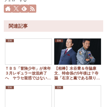
関連記事
芸能
芸能
ＴＢＳ「冒険少年」が来年
【相棒】水谷豊＆寺脇康
３月レギュラー放送終了
文、特命係の5年後は？寺
へ ヤラセ疑惑ではない本
脇「右京と薫である限りは
当の理由
年を取らない」水谷「定年
退職があるんですよね…」
芸能
芸能