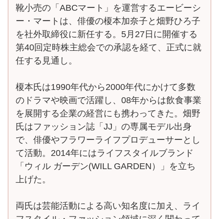
靴小売の「ABCマート」を運営するエービーシ
ー・マートは、俳優の榎本加奈子と畑野ひろ子
を社外取締役に新任する。5月27日に開催する
第40回定時株主総会での承認を経て、正式に就
任する見通し。
榎本氏は1990年代から2000年代にかけて多数
のドラマや映画で活躍し、08年からは飲食事業
を展開する企業の経営にも携わってきた。畑野
氏はファッション誌「JJ」の専属モデル出身
で、俳優やフラワーライフプロデューサーとし
て活動。2014年にはライフスタイルブランド
「ウィル ガーデン(WILL GARDEN）」を立ち
上げた。
両氏は芸能活動による高い知名度に加え、ライ
フスタイル・ファッション領域に深く関わって