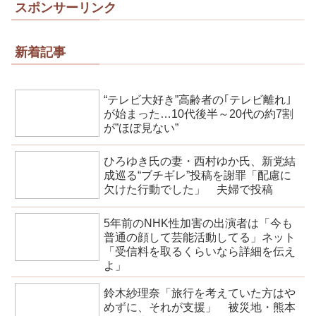
スポンサーリンク
新着記事
“テレビ大好き”高齢者の｢テレビ離れ｣
が始まった…10代後半～20代の約7割
が”ほぼ見ない”
ひろゆき氏の妻・西村ゆか氏、新党結
成巡る“ブチギレ”投稿を謝罪「配慮に
欠けた行動でした」 夫婦で投稿
5年前のNHK性加害の出演者は「今も
普通の顔して芸能活動してる」ネット
「受信料を取るくらいなら詳細を伝え
よ」
鈴木紗理奈「旅行を考えていた方はや
めずに、それが支援」 被災地・熊本