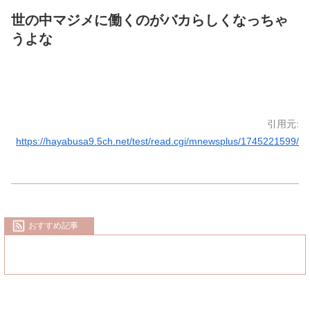
世の中マジメに働くのがバカらしくなっちゃ
うよな
引用元:
https://hayabusa9.5ch.net/test/read.cgi/mnewsplus/1745221599/
おすすめ記事