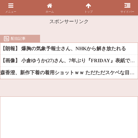
メニュー
ホーム
トップ
サイドバー
スポンサーリンク
配信記事
【朗報】 爆胸の気象予報士さん、NHKから解き放たれる
【画像】 小倉ゆうか(27)さん、7年ぶり『FRIDAY』表紙で神ボディ大解放
森香澄、新作下着の着用ショットｗｗ ただただスケベな目でしか見れんだろ！！