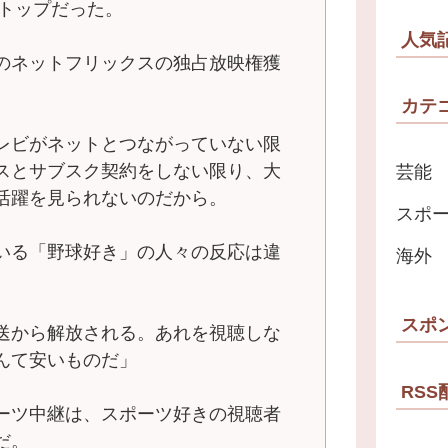
のトップだった。
人気
のネットフリックスの独占放映権獲
。
カテ
レビがネットとつながっていない限
スとサブスク契約をしない限り、大
芸能
活躍を見られないのだから。
スポ
いる「野球好き」の人々の反応は違
海外
スポ
送から解放される。あれを視聴しな
んて安いものだ」
RSS
ーツ中継は、スポーツ好きの視聴者
だ。