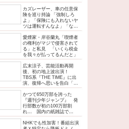
カズレーザー、車の任意保
険を巡り持論 「強制しろ
よ」「保険にも入れないヤ
ツは運転すんなよ」「なん
で法律を改正しないの？」
愛煙家・岸谷蘭丸「喫煙者
の権利がマジで侵害されて
る」と私見 「いくら税金
を我々が払ってるんだと」
広末涼子、芸能活動再開
後、初の地上波出演！
TBS系『THE TIME』に出
演、復帰へ思いを告白「自
分の弱い部分だったり…」
かつて650万部を誇った
『週刊少年ジャンプ』 発
行部数が初の100万部割
れ… 国内の紙雑誌で
「100万部超」ゼロに
NHKでも性加害！番組出演
者Ｘ特定なら降板ドミノ