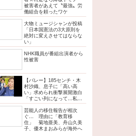
被害者があえて〝最強〟労
働組合を頼ったワケ
大物ミュージシャンが投稿
「日本国憲法の3大原則を
絶対に変えさせてはならな
い」
NHK職員が番組出演者から
性被害
【バレー】185センチ・木
村沙織、息子に「高い高
い」求められ衝撃展開激白
「すごい列になって…私ア
トラクションじゃないよみ
芸能人の移住報告が相次
たいな」
ぐ… 理由に「教育移
住」 菊地亜美、舟山久美
子、優木まおみらが海外へ