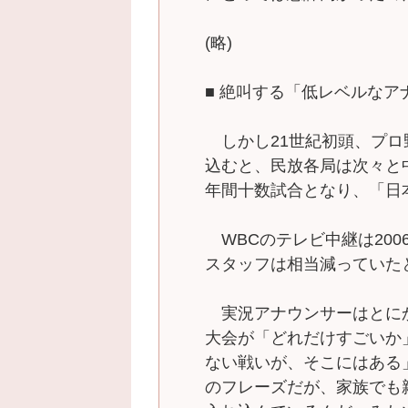
(略)
■ 絶叫する「低レベルなア
しかし21世紀初頭、プロ
込むと、民放各局は次々と
年間十数試合となり、「日
WBCのテレビ中継は200
スタッフは相当減っていた
実況アナウンサーはとに
大会が「どれだけすごいか
ない戦いが、そこにはある
のフレーズだが、家族でも