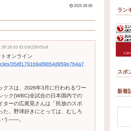
2025.09.06
ラン
8:39:28.03 ID:G0CD5YDu9
ジデントオンライン
rticles/35df1791b9af9854d959e7b4a7
スポ
クスは、2026年3月に行われるワー
新着
ック(WBC)全試合の日本国内での
イターの広尾晃さんは「民放のスポ
った。野球好きにとっては、むしろ
いう――。