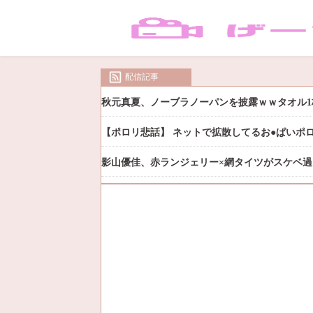
配信記事
秋元真夏、ノーブラノーパンを披露ｗｗタオル1
【ポロリ悲話】 ネットで拡散してるお●ぱいポ
影山優佳、赤ランジェリー×網タイツがスケベ