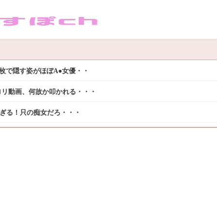
枚で隠す姿がほぼA●女優・・
ロリ動画、何故か叩かれる・・・
過ぎる！只の痴女だろ・・・