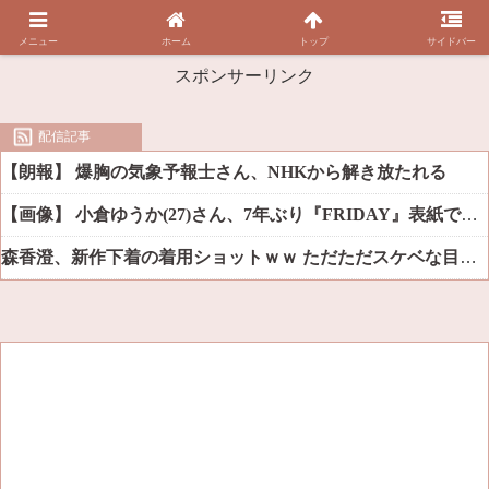
メニュー
ホーム
トップ
サイドバー
スポンサーリンク
配信記事
【朗報】 爆胸の気象予報士さん、NHKから解き放たれる
【画像】 小倉ゆうか(27)さん、7年ぶり『FRIDAY』表紙で神ボディ大解放
森香澄、新作下着の着用ショットｗｗ ただただスケベな目でしか見れんだろ！！