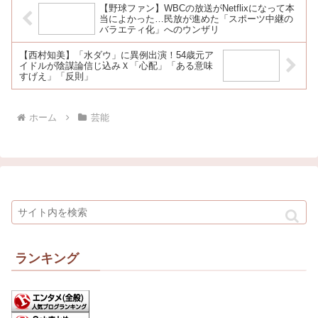
【野球ファン】WBCの放送がNetflixになって本
当によかった…民放が進めた「スポーツ中継の
バラエティ化」へのウンザリ
【西村知美】「水ダウ」に異例出演！54歳元ア
イドルが陰謀論信じ込みＸ「心配」「ある意味
すげえ」「反則」
ホーム
芸能
ランキング