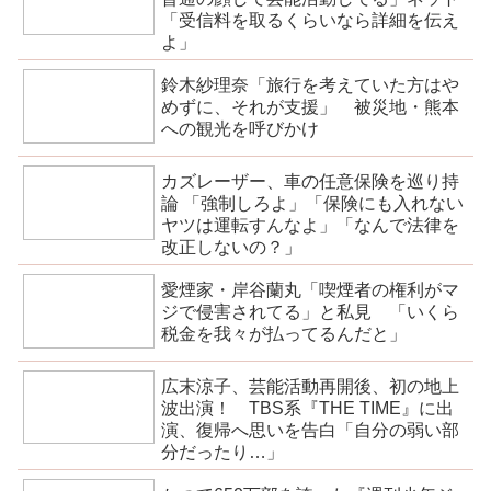
「受信料を取るくらいなら詳細を伝え
よ」
鈴木紗理奈「旅行を考えていた方はや
めずに、それが支援」 被災地・熊本
への観光を呼びかけ
カズレーザー、車の任意保険を巡り持
論 「強制しろよ」「保険にも入れない
ヤツは運転すんなよ」「なんで法律を
改正しないの？」
愛煙家・岸谷蘭丸「喫煙者の権利がマ
ジで侵害されてる」と私見 「いくら
税金を我々が払ってるんだと」
広末涼子、芸能活動再開後、初の地上
波出演！ TBS系『THE TIME』に出
演、復帰へ思いを告白「自分の弱い部
分だったり…」