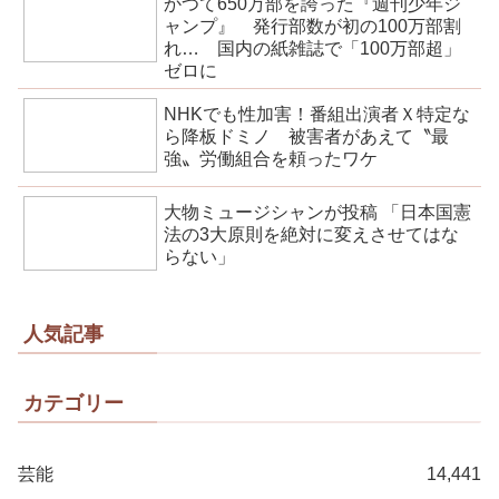
かつて650万部を誇った『週刊少年ジ
ャンプ』 発行部数が初の100万部割
れ… 国内の紙雑誌で「100万部超」
ゼロに
NHKでも性加害！番組出演者Ｘ特定な
ら降板ドミノ 被害者があえて〝最
強〟労働組合を頼ったワケ
大物ミュージシャンが投稿 「日本国憲
法の3大原則を絶対に変えさせてはな
らない」
人気記事
カテゴリー
芸能
14,441