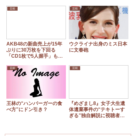
芸能
芸能
AKB48の新曲売上が15年
ウクライナ出身のミス日本
ぶりに30万枚を下回る
に文春砲
「CD1枚で5人握手」も虚
しく、ついにビジネスモデ
ル破綻か
芸能
芸能
王林の“ハンバーガーの食
『めざまし8』女子大生遺
べ方”にドン引き？
体遺棄事件の“テキトーす
ぎる”独自解説に視聴者か
ら批判殺到