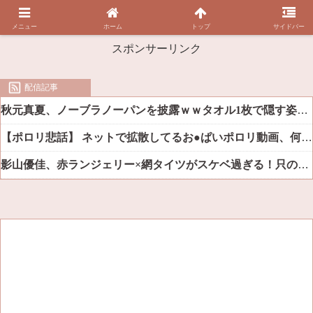
メニュー
ホーム
トップ
サイドバー
スポンサーリンク
配信記事
秋元真夏、ノーブラノーパンを披露ｗｗタオル1枚で隠す姿がほぼA●女優・・
【ポロリ悲話】 ネットで拡散してるお●ぱいポロリ動画、何故か叩かれる・・・
影山優佳、赤ランジェリー×網タイツがスケベ過ぎる！只の痴女だろ・・・