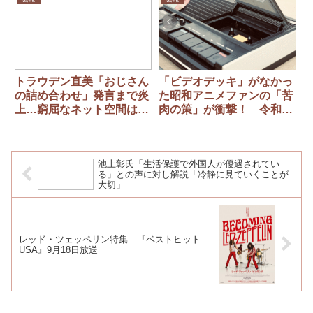
全内幕
トラウデン直美「おじさん
「ビデオデッキ」がなかっ
の詰め合わせ」発言まで炎
た昭和アニメファンの「苦
上…窮屈なネット空間は
肉の策」が衝撃！ 令和の
「何を言っても燃える」と
現在は「夢のよう」
識者指摘
池上彰氏「生活保護で外国人が優遇されてい
る」との声に対し解説「冷静に見ていくことが
大切」
レッド・ツェッペリン特集 『ベストヒット
USA』9月18日放送