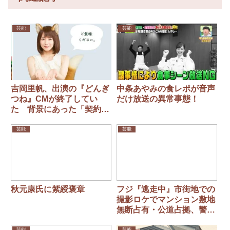
芸能
芸能
吉岡里帆、出演の『どんぎ
中条あやみの食レポが音声
つね』CMが終了してい
だけ放送の異常事態！
た 背景にあった「契約」
と「意味深インスタ」
芸能
芸能
秋元康氏に紫綬褒章
フジ『逃走中』市街地での
撮影ロケでマンション敷地
無断占有・公道占拠、警察
も出動した炎上トラブルの
芸能
芸能