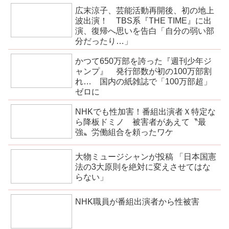
広末涼子、芸能活動再開後、初の地上
波出演！ TBS系『THE TIME』に出
演、復帰へ思いを告白「自分の弱い部
分だったり…」
かつて650万部を誇った『週刊少年ジ
ャンプ』 発行部数が初の100万部割
れ… 国内の紙雑誌で「100万部超」
ゼロに
NHKでも性加害！番組出演者Ｘ特定な
ら降板ドミノ 被害者があえて〝最
強〟労働組合を頼ったワケ
大物ミュージシャンが投稿 「日本国憲
法の3大原則を絶対に変えさせてはな
らない」
NHK職員が番組出演者から性被害