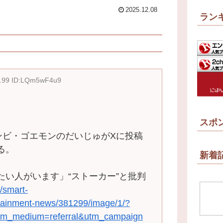
2025.12.08
ラン
1.99 ID:LQm5wF4u9
スポ
ンビ・ゴエモンのだいじゅがXに投稿
る。
新着
たい人がいます」“ストーカー”と批判
//smart-
ertainment-news/381299/image/1/?
m_medium=referral&utm_campaign