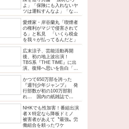
よ」「保険にも入れないヤ
ツは運転すんなよ」「なん
で法律を改正しないの？」
愛煙家・岸谷蘭丸「喫煙者
の権利がマジで侵害されて
る」と私見 「いくら税金
を我々が払ってるんだと」
広末涼子、芸能活動再開
後、初の地上波出演！
TBS系『THE TIME』に出
演、復帰へ思いを告白「自
分の弱い部分だったり…」
かつて650万部を誇った
『週刊少年ジャンプ』 発
行部数が初の100万部割
れ… 国内の紙雑誌で
「100万部超」ゼロに
NHKでも性加害！番組出演
者Ｘ特定なら降板ドミノ
被害者があえて〝最強〟労
働組合を頼ったワケ