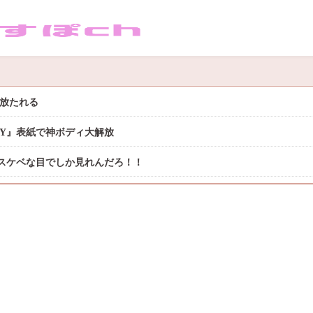
き放たれる
DAY』表紙で神ボディ大解放
スケベな目でしか見れんだろ！！