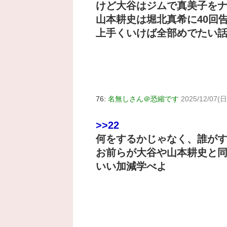
けど大谷はジムで真美子を
山本耕史は堀北真希に40回
上手くいけば全部めでたい
76:
名無しさん＠恐縮です
2025/12/07(日
>>22
何をするかじゃなく、誰が
お前らが大谷や山本耕史と
いい加減学べよ