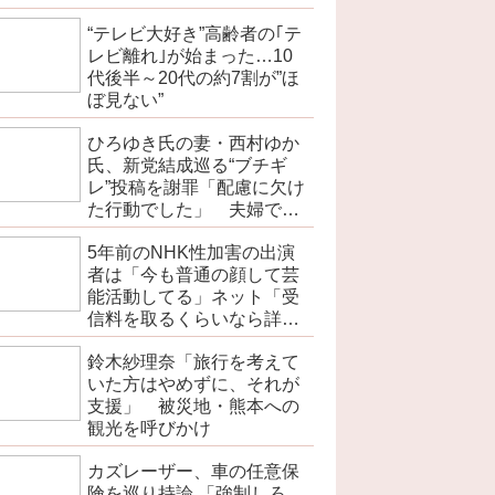
“テレビ大好き”高齢者の｢テ
レビ離れ｣が始まった…10
代後半～20代の約7割が”ほ
ぼ見ない”
ひろゆき氏の妻・西村ゆか
氏、新党結成巡る“ブチギ
レ”投稿を謝罪「配慮に欠け
た行動でした」 夫婦で投
稿
5年前のNHK性加害の出演
者は「今も普通の顔して芸
能活動してる」ネット「受
信料を取るくらいなら詳細
を伝えよ」
鈴木紗理奈「旅行を考えて
いた方はやめずに、それが
支援」 被災地・熊本への
観光を呼びかけ
カズレーザー、車の任意保
険を巡り持論 「強制しろ