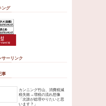
キング
ンサーリンク
記事
カンニング竹山、消費税減
税失敗→増税の流れ想像
「次誰が総理やりたいと思
います？」