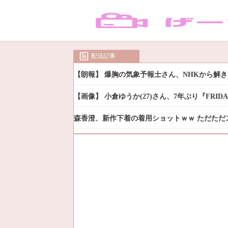
配信記事
【朗報】 爆胸の気象予報士さん、NHKから解
【画像】 小倉ゆうか(27)さん、7年ぶり『FRI
森香澄、新作下着の着用ショットｗｗ ただただ