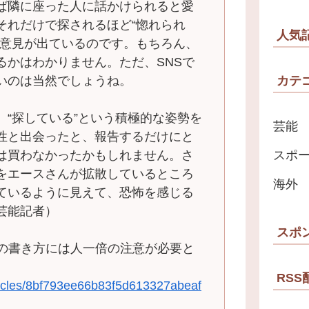
ば隣に座った人に話かけられると愛
それだけで探されるほど“惚れられ
人気
う意見が出ているのです。もちろん、
るかはわかりません。ただ、SNSで
いのは当然でしょうね。
カテ
“探している”という積極的な姿勢を
芸能
性と出会ったと、報告するだけにと
は買わなかったかもしれません。さ
スポ
をエースさんが拡散しているところ
海外
ているように見えて、恐怖を感じる
芸能記者）
スポ
の書き方には人一倍の注意が必要と
RSS
rticles/8bf793ee66b83f5d613327abeaf