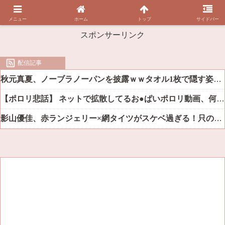
メニュー
ホーム
トップ
サイドバー
スポンサーリンク
配信記事
秋元真夏、ノーブラノーパンを披露ｗｗタオル1枚で隠す姿がほぼA●女優・・
【ポロリ悲話】 ネットで拡散してるお●ぱいポロリ動画、何故か叩かれる・・・
影山優佳、赤ランジェリー×網タイツがスケベ過ぎる！只の痴女だろ・・・