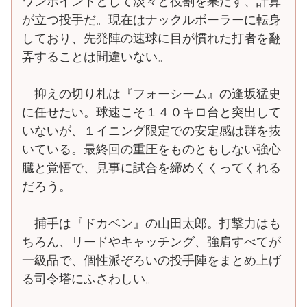
ワンポイントとして淡々と役割を果たす、計算
が立つ投手だ。現在はナックルボーラーに転身
しており、先発陣の速球に目が慣れた打者を翻
弄することは間違いない。
抑えの切り札は『フォーシーム』の逢坂猛史
に任せたい。球速こそ１４０キロ台と突出して
いないが、１イニング限定での安定感は群を抜
いている。最終回の重圧をものともしない強心
臓と覚悟で、見事に試合を締めくくってくれる
だろう。
捕手は『ドカベン』の山田太郎。打撃力はも
ちろん、リードやキャッチング、強肩すべてが
一級品で、個性派ぞろいの投手陣をまとめ上げ
る司令塔にふさわしい。