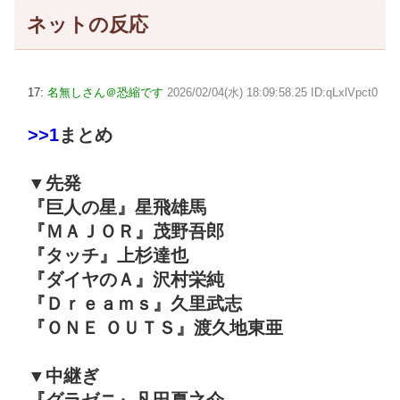
ネットの反応
17:
名無しさん＠恐縮です
2026/02/04(水) 18:09:58.25 ID:qLxlVpct0
>>1
まとめ
▼先発
『巨人の星』星飛雄馬
『ＭＡＪＯＲ』茂野吾郎
『タッチ』上杉達也
『ダイヤのＡ』沢村栄純
『Ｄｒｅａｍｓ』久里武志
『ＯＮＥ ＯＵＴＳ』渡久地東亜
▼中継ぎ
『グラゼニ』凡田夏之介