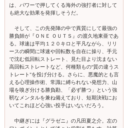
は、パワーで押してくる海外の強打者に対して
も絶大な効果を発揮しそうだ。
そして、この先発陣の中で異質にして最強の
勝負師が『ＯＮＥ ＯＵＴＳ』の渡久地東亜であ
る。球速は平均１２０キロと平凡ながら、リリ
ースの瞬間に球速や回転数を自在に操り、手元
で沈む低回転ストレート、見た目より沈まない
高回転ストレートなど、何種類もの“質の違うス
トレート”を投げ分ける。さらに、悪魔的とも言
える心理操作術、常識に縛られない発想力、山
場を嗅ぎ分ける勝負勘、「必ず勝つ」という強
靭なメンタルを兼ね備えており、短期決戦にお
いてこれほど心強い投手はいないだろう。
中継ぎには『グラゼニ』の凡田夏之介。左の