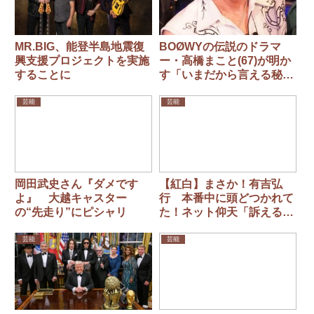
MR.BIG、能登半島地震復
BOØWYの伝説のドラマ
興支援プロジェクトを実施
ー・高橋まこと(67)が明か
することに
す「いまだから言える秘
話」
芸能
芸能
岡田武史さん『ダメです
【紅白】まさか！有吉弘
よ』 大越キャスター
行 本番中に頭どつかれて
の“先走り”にピシャリ
た！ネット仰天「訴える可
能性が出てきた」「頭ぶっ
叩かれてる」「笑った」
芸能
芸能