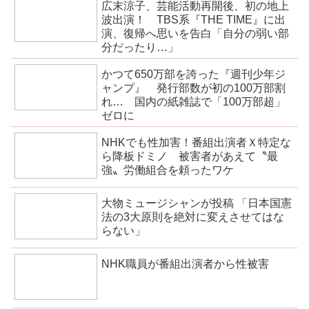
広末涼子、芸能活動再開後、初の地上
波出演！ TBS系『THE TIME』に出
演、復帰へ思いを告白「自分の弱い部
分だったり…」
かつて650万部を誇った『週刊少年ジ
ャンプ』 発行部数が初の100万部割
れ… 国内の紙雑誌で「100万部超」
ゼロに
NHKでも性加害！番組出演者Ｘ特定な
ら降板ドミノ 被害者があえて〝最
強〟労働組合を頼ったワケ
大物ミュージシャンが投稿 「日本国憲
法の3大原則を絶対に変えさせてはな
らない」
NHK職員が番組出演者から性被害