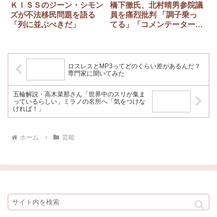
ＫＩＳＳのジーン・シモン
橋下徹氏、北村晴男参院議
ズが不法移民問題を語る
員を痛烈批判 「調子乗っ
「列に並ぶべきだ」
てる」「コメンテーター気
分が抜けてない」「公人っ
ちゅうのを分かれ」
ロスレスとMP3ってどのくらい差があるんだ？
専門家に聞いてみた
五輪解説・高木菜那さん「世界中のスリが集ま
っているらしい」ミラノの名所へ「気をつけな
ければ！」
ホーム
芸能