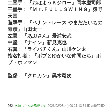
二塁手：『おはようＫジロー』岡本慶司郎
三塁手：『Ｍｒ.ＦＵＬＬＳＷＩＮＧ』猿野
天国
遊撃手：『ペナントレース やまだたいちの
奇蹟』山田太一
左翼：『あぶさん』景浦安武
中堅：『ナイン』新見克也
右翼：『ライパチくん』山川ケン太
指名打者：『ボブとゆかいな仲間たち』ボ
ブ・ホフマン
監督：『クロカン』黒木竜次
262:
名無しさん＠恐縮です
2026/02/05(木) 00:21:13.51 ID:/nf9F9l50