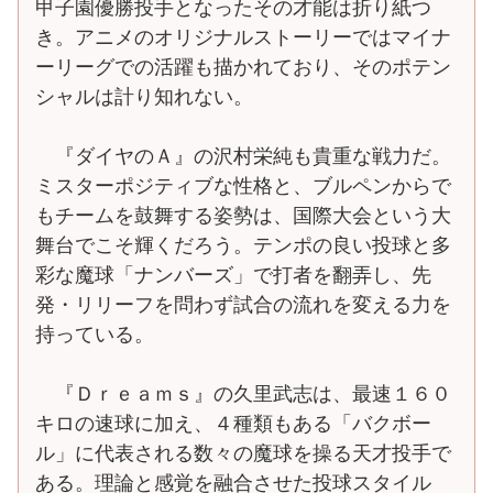
甲子園優勝投手となったその才能は折り紙つ
き。アニメのオリジナルストーリーではマイナ
ーリーグでの活躍も描かれており、そのポテン
シャルは計り知れない。
『ダイヤのＡ』の沢村栄純も貴重な戦力だ。
ミスターポジティブな性格と、ブルペンからで
もチームを鼓舞する姿勢は、国際大会という大
舞台でこそ輝くだろう。テンポの良い投球と多
彩な魔球「ナンバーズ」で打者を翻弄し、先
発・リリーフを問わず試合の流れを変える力を
持っている。
『Ｄｒｅａｍｓ』の久里武志は、最速１６０
キロの速球に加え、４種類もある「バクボー
ル」に代表される数々の魔球を操る天才投手で
ある。理論と感覚を融合させた投球スタイル