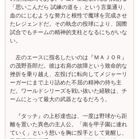
「思いこんだら 試練の道を」という言葉通り、
血のにじむような努力と根性で魔球を完成させ
たレジェンドだ。その執念の投球により、国際
試合でもチームの精神的支柱となるにちがいな
い。
左のエースに指名したいのは『ＭＡＪＯＲ』
の茂野吾郎だ。彼は右肩の故障という致命的な
挫折を乗り越え、左投げに転向してメジャーリ
ーガーにまで上り詰めた不屈の精神の持ち主
だ。ワールドシリーズを戦い抜いた経験は、チ
ームにとって最大の武器となるだろう。
『タッチ』の上杉達也は、一度は野球から距
離を置いた異色の主人公。「南を甲子園に連れ
ていく」という想いを胸に投手として覚醒し、