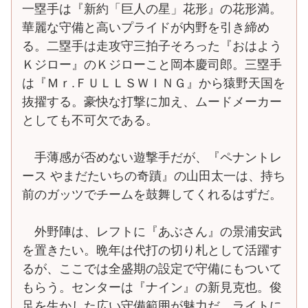
一塁手は『新約「巨人の星」花形』の花形満。
華麗な守備と高いプライドが内野を引き締め
る。二塁手は走攻守三拍子そろった『おはよう
Ｋジロー』のＫジローこと岡本慶司郎。三塁手
は『Ｍｒ.ＦＵＬＬＳＷＩＮＧ』から猿野天国を
抜擢する。豪快な打撃に加え、ムードメーカー
としても不可欠である。
手薄感が否めない遊撃手だが、『ペナントレ
ース やまだたいちの奇蹟』の山田太一は、持ち
前のガッツでチームを鼓舞してくれるはずだ。
外野陣は、レフトに『あぶさん』の景浦安武
を置きたい。晩年は代打の切り札として活躍す
るが、ここでは全盛期の設定で守備にもついて
もらう。センターは『ナイン』の新見克也。俊
足を生かした広い守備範囲が魅力だ。ライトに