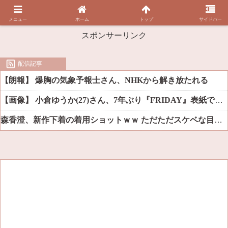
メニュー
ホーム
トップ
サイドバー
スポンサーリンク
配信記事
【朗報】 爆胸の気象予報士さん、NHKから解き放たれる
【画像】 小倉ゆうか(27)さん、7年ぶり『FRIDAY』表紙で神ボディ大解放
森香澄、新作下着の着用ショットｗｗ ただただスケベな目でしか見れんだろ！！