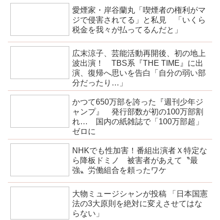
愛煙家・岸谷蘭丸「喫煙者の権利がマ
ジで侵害されてる」と私見 「いくら
税金を我々が払ってるんだと」
広末涼子、芸能活動再開後、初の地上
波出演！ TBS系『THE TIME』に出
演、復帰へ思いを告白「自分の弱い部
分だったり…」
かつて650万部を誇った『週刊少年ジ
ャンプ』 発行部数が初の100万部割
れ… 国内の紙雑誌で「100万部超」
ゼロに
NHKでも性加害！番組出演者Ｘ特定な
ら降板ドミノ 被害者があえて〝最
強〟労働組合を頼ったワケ
大物ミュージシャンが投稿 「日本国憲
法の3大原則を絶対に変えさせてはな
らない」