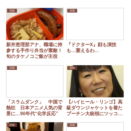
芸能
芸能
新井恵理那アナ、職場に持
『ドクターX』顔も演技
参する手作り弁当が素敵！
も…萎えるわ…
旬のタケノコご飯が主役
芸能
芸能
「スラムダンク」 中国で
【ハイヒール・リンゴ】高
熱狂 日本アニメ人気の背
級ダウンジャケットを着た
景に…90年代“化学反応”
プーチン大統領にツッコ
ミ お値段なんと160万
円！
芸能
芸能