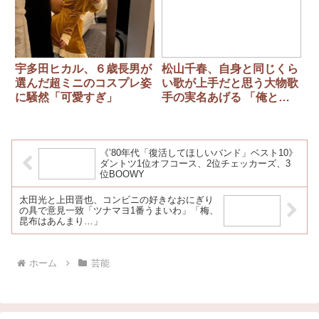
宇多田ヒカル、６歳長男が
松山千春、自身と同じくら
選んだ超ミニのコスプレ姿
い歌が上手だと思う大物歌
に騒然「可愛すぎ」
手の実名あげる 「俺と五
分張るくらい上手」
《’80年代「復活してほしいバンド」ベスト10》
ダントツ1位オフコース、2位チェッカーズ、3
位BOOWY
太田光と上田晋也、コンビニの好きなおにぎり
の具で意見一致「ツナマヨ1番うまいわ」「梅、
昆布はあんまり…」
ホーム
芸能