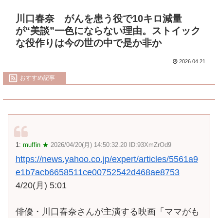
川口春奈 がんを患う役で10キロ減量
が“美談”一色にならない理由。ストイック
な役作りは今の世の中で是か非か
2026.04.21
おすすめ記事
1:
muffin ★
2026/04/20(月) 14:50:32.20 ID:93XmZrOd9
https://news.yahoo.co.jp/expert/articles/5561a9
e1b7acb6658511ce00752542d468ae8753
4/20(月) 5:01
俳優・川口春奈さんが主演する映画「ママがも