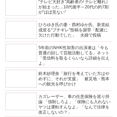
“テレビ大好き”高齢者の｢テレビ離れ｣
が始まった…10代後半～20代の約7割
が”ほぼ見ない”
ひろゆき氏の妻・西村ゆか氏、新党結
成巡る“ブチギレ”投稿を謝罪「配慮に
欠けた行動でした」 夫婦で投稿
5年前のNHK性加害の出演者は「今も
普通の顔して芸能活動してる」ネット
「受信料を取るくらいなら詳細を伝え
よ」
鈴木紗理奈「旅行を考えていた方はや
めずに、それが支援」 被災地・熊本
への観光を呼びかけ
カズレーザー、車の任意保険を巡り持
論 「強制しろよ」「保険にも入れない
ヤツは運転すんなよ」「なんで法律を
改正しないの？」