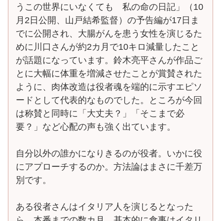
うこの世界にいなくても 私の命の日記」（10
月2日公開、山戸結希監督）の予告編が17日ま
でに公開され、大腸がんを患う女性を演じるた
めに川口さんが約2カ月で10キロ減量したこと
が話題になっています。鈴木亮平さんが作品ご
とに大幅に体重を増減させたことが賞賛された
ように、肉体改造は役者魂を端的に示すエピソ
ードとして代表的なものでした。ところが今回
は称賛と同時に「大丈夫？」「そこまで必
要？」など心配の声も強く出ています。
自分以外の誰かになりきるのが役者。いかに役
にアプローチするのか。方法論はまさに千差万
別です。
ある役者さんはイタリア人を演じるとなった
ら、本番までの数カ月、基本的に食事はイタリ