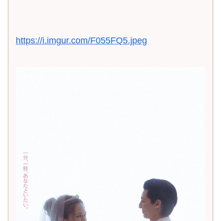
https://i.imgur.com/F055FQ5.jpeg