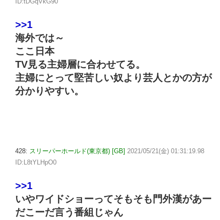
ID:tDGqVkG90
>>1
海外では～
ここ日本
TV見る主婦層に合わせてる。
主婦にとって堅苦しい奴より芸人とかの方が
分かりやすい。
428:
スリーパーホールド(東京都) [GB]
2021/05/21(金) 01:31:19.98
ID:L8tYLHpO0
>>1
いやワイドショーってそもそも門外漢があー
だこーだ言う番組じゃん