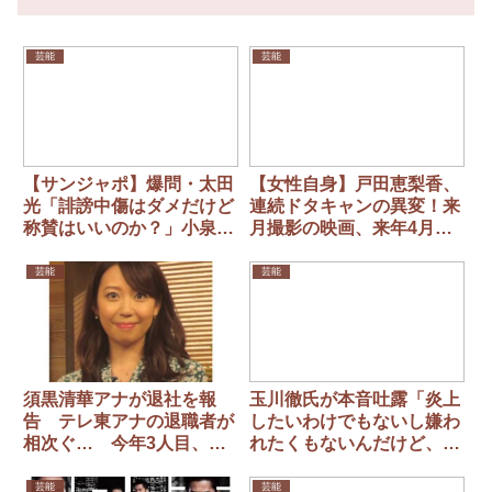
芸能
芸能
【サンジャポ】爆問・太田
【女性自身】戸田恵梨香、
光「誹謗中傷はダメだけど
連続ドタキャンの異変！来
称賛はいいのか？」小泉陣
月撮影の映画、来年4月ク
営の“やらせコメ投稿”で牧
ールの主演ドラマも…
島かれん氏の謝罪内容に疑
芸能
芸能
問
須黒清華アナが退社を報
玉川徹氏が本音吐露「炎上
告 テレ東アナの退職者が
したいわけでもないし嫌わ
相次ぐ… 今年3人目、
れたくもないんだけど、こ
2020年以降は10人以上
ういう風にしか生きられな
鷲見玲奈、森香澄ら
い」
芸能
芸能