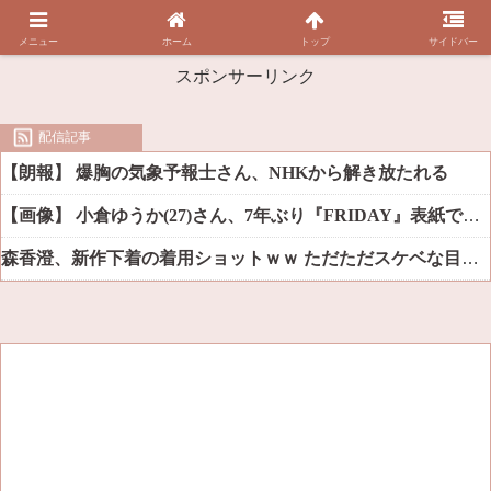
メニュー
ホーム
トップ
サイドバー
スポンサーリンク
配信記事
【朗報】 爆胸の気象予報士さん、NHKから解き放たれる
【画像】 小倉ゆうか(27)さん、7年ぶり『FRIDAY』表紙で神ボディ大解放
森香澄、新作下着の着用ショットｗｗ ただただスケベな目でしか見れんだろ！！