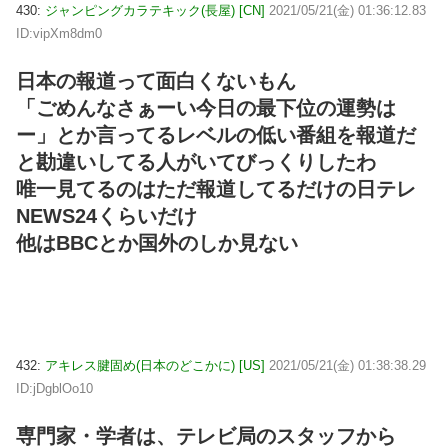
430:
ジャンピングカラテキック(長屋) [CN]
2021/05/21(金) 01:36:12.83
ID:vipXm8dm0
日本の報道って面白くないもん
「ごめんなさぁーい今日の最下位の運勢は
ー」とか言ってるレベルの低い番組を報道だ
と勘違いしてる人がいてびっくりしたわ
唯一見てるのはただ報道してるだけの日テレ
NEWS24くらいだけ
他はBBCとか国外のしか見ない
432:
アキレス腱固め(日本のどこかに) [US]
2021/05/21(金) 01:38:38.29
ID:jDgblOo10
専門家・学者は、テレビ局のスタッフから