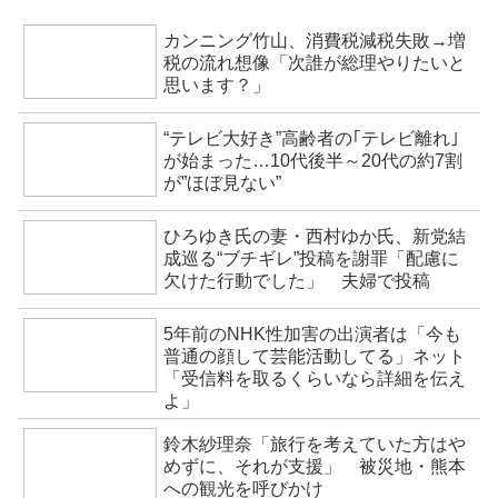
カンニング竹山、消費税減税失敗→増
税の流れ想像「次誰が総理やりたいと
思います？」
“テレビ大好き”高齢者の｢テレビ離れ｣
が始まった…10代後半～20代の約7割
が”ほぼ見ない”
ひろゆき氏の妻・西村ゆか氏、新党結
成巡る“ブチギレ”投稿を謝罪「配慮に
欠けた行動でした」 夫婦で投稿
5年前のNHK性加害の出演者は「今も
普通の顔して芸能活動してる」ネット
「受信料を取るくらいなら詳細を伝え
よ」
鈴木紗理奈「旅行を考えていた方はや
めずに、それが支援」 被災地・熊本
への観光を呼びかけ