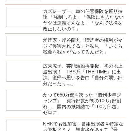
カズレーザー、車の任意保険を巡り持
論 「強制しろよ」「保険にも入れない
ヤツは運転すんなよ」「なんで法律を
改正しないの？」
愛煙家・岸谷蘭丸「喫煙者の権利がマ
ジで侵害されてる」と私見 「いくら
税金を我々が払ってるんだと」
広末涼子、芸能活動再開後、初の地上
波出演！ TBS系『THE TIME』に出
演、復帰へ思いを告白「自分の弱い部
分だったり…」
かつて650万部を誇った『週刊少年ジ
ャンプ』 発行部数が初の100万部割
れ… 国内の紙雑誌で「100万部超」
ゼロに
NHKでも性加害！番組出演者Ｘ特定な
ら降板ドミノ 被害者があえて〝最