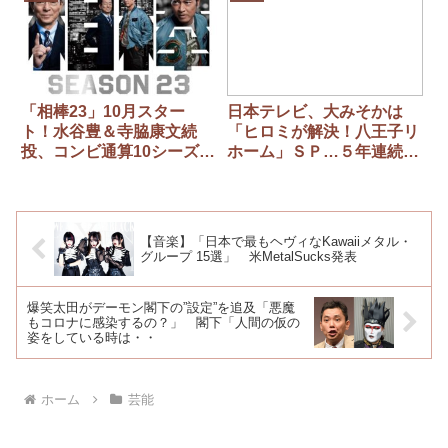
「相棒23」10月スター
日本テレビ、大みそかは
ト！水谷豊＆寺脇康文続
「ヒロミが解決！八王子リ
投、コンビ通算10シーズン
ホーム」ＳＰ…５年連続
目 初回スペシャルのサプ
「ガキ使」放送なし
ライズ予告「非常に感慨深
い」
【音楽】「日本で最もヘヴィなKawaiiメタル・
グループ 15選」 米MetalSucks発表
爆笑太田がデーモン閣下の”設定”を追及「悪魔
もコロナに感染するの？」 閣下「人間の仮の
姿をしている時は・・
ホーム
芸能