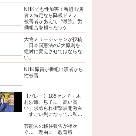
「100万部超」ゼロに
NHKでも性加害！番組出演
者Ｘ特定なら降板ドミノ
被害者があえて〝最強〟労
働組合を頼ったワケ
大物ミュージシャンが投稿
「日本国憲法の3大原則を
絶対に変えさせてはならな
い」
NHK職員が番組出演者から
性被害
【バレー】185センチ・木
村沙織、息子に「高い高
い」求められ衝撃展開激白
「すごい列になって…私ア
トラクションじゃないよみ
芸能人の移住報告が相次
たいな」
ぐ… 理由に「教育移