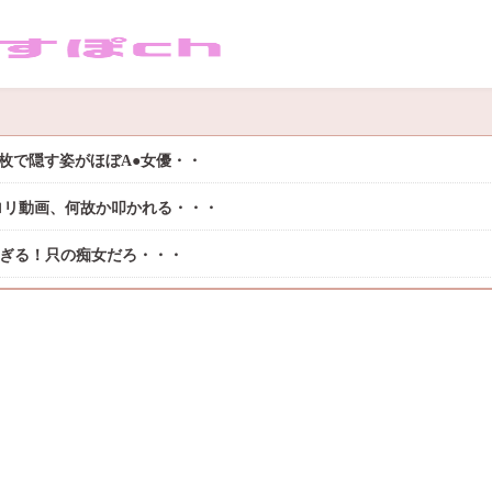
枚で隠す姿がほぼA●女優・・
ロリ動画、何故か叩かれる・・・
過ぎる！只の痴女だろ・・・