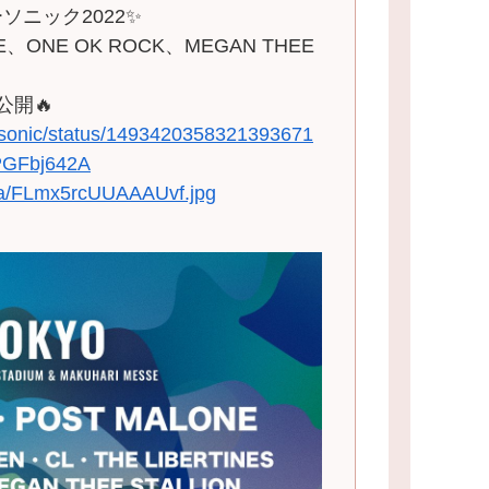
ソニック2022✨
NE、ONE OK ROCK、MEGAN THEE
公開🔥
r_sonic/status/1493420358321393671
PGFbj642A
dia/FLmx5rcUUAAAUvf.jpg