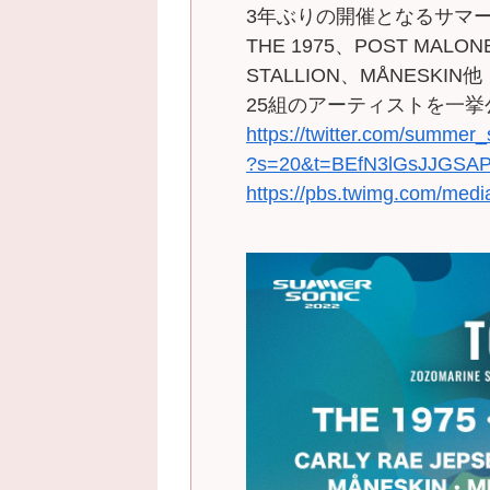
3年ぶりの開催となるサマー
THE 1975、POST MALO
STALLION、MÅNESKIN他
25組のアーティストを一挙
https://twitter.com/summe
?s=20&t=BEfN3lGsJJGSA
https://pbs.twimg.com/me