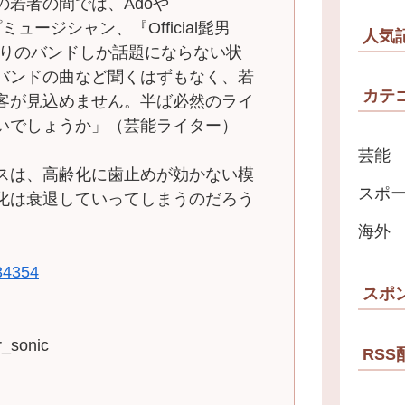
若者の間では、Adoや
ミュージシャン、『Official髭男
人気
u』あたりのバンドしか話題にならない状
バンドの曲など聞くはずもなく、若
カテ
客が見込めません。半ば必然のライ
いでしょうか」（芸能ライター）
芸能
スは、高齢化に歯止めが効かない模
スポ
化は衰退していってしまうのだろう
海外
334354
スポ
sonic
RSS