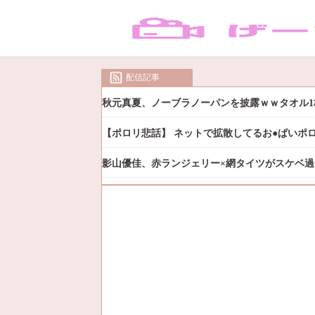
配信記事
秋元真夏、ノーブラノーパンを披露ｗｗタオル1
【ポロリ悲話】 ネットで拡散してるお●ぱいポ
影山優佳、赤ランジェリー×網タイツがスケベ