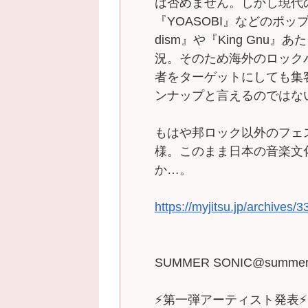
は否めません。しかし現代の
『YOASOBI』などのポップ
dism』や『King Gn
況。そのため海外のロック
者をターゲットにしても集
ンナップと言えるのではな
もはや邦ロック以外のフェ
様。このまま日本の音楽文
か…。
https://myjitsu.jp/archives/
SUMMER SONIC@summer_
⚡第一弾アーティスト発表⚡