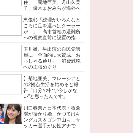
住」 菊地亜美、舟山久美
子、優木まおみらが海外へ
恵俊彰「総理がいろんなと
ころに足を運べばクーラー
が…」 高市首相の避難所
への視察直前に設置の指摘
で
玉川徹、生出演の自民党議
員に「全面的に大賛成、お
っしゃる通り」 消費減税
への主張めぐり
】菊地亜美、マレーシアと
の2拠点生活を始めると報
告「自分の中で“今しかな
い”と思ったんです」
川口春奈と日本代表・板倉
滉が授かり婚、かつてはキ
ングカズ＆ゴン中山も…サ
ッカー選手が女性アナでは
なく女優と出会う接点