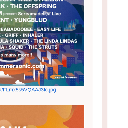
ia/FLmx5s5VQAAJ3Ic.jpg