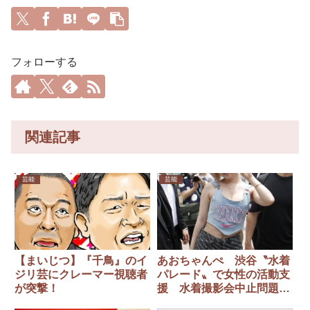
フォローする
関連記事
芸能
芸能
【まいじつ】『千鳥』のイ
あおちゃんぺ 渋谷〝水着
ジリ芸にクレーマー視聴者
パレード〟で女性の活動支
が突撃！
援 水着撮影会中止問題受
け「何を売るかはワタシが