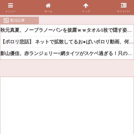
メニュー
ホーム
トップ
サイドバー
配信記事
秋元真夏、ノーブラノーパンを披露ｗｗタオル1枚で隠す姿がほぼA●女優・・
【ポロリ悲話】 ネットで拡散してるお●ぱいポロリ動画、何故か叩かれる・・・
影山優佳、赤ランジェリー×網タイツがスケベ過ぎる！只の痴女だろ・・・