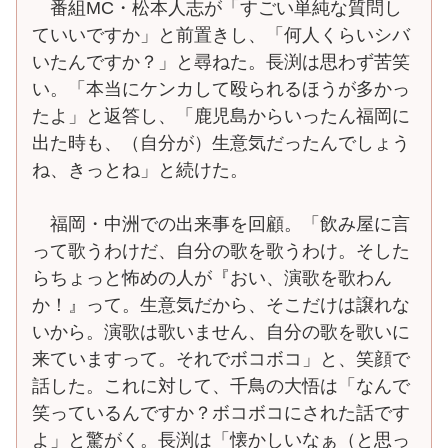
番組MC・松本人志が「すごい単純な質問し
ていいですか」と前置きし、「何人くらいシバ
いたんですか？」と尋ねた。長渕は思わず苦笑
い。「本当にケンカして殴られるほうが多かっ
たよ」と返答し、「鹿児島からいったん福岡に
出た時も、（自分が）生意気だったんでしょう
ね、きっとね」と続けた。
福岡・中洲での出来事を回顧。「飲み屋に言
って歌うわけだ、自分の歌を歌うわけ。そした
らちょっと怖めの人が『おい、演歌を歌わん
か！』って。生意気だから、そこだけは譲れな
いから。演歌は歌いません、自分の歌を歌いに
来ていますって。それでボコボコ」と、笑顔で
話した。これに対して、千鳥の大悟は「なんで
笑っているんですか？ボコボコにされた話です
よ」と驚がく。長渕は「懐かしいなぁ（と思っ