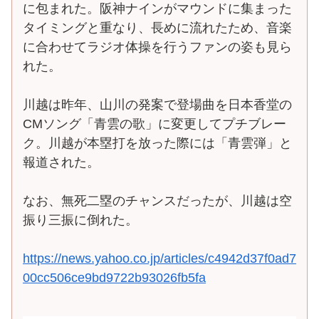
に包まれた。阪神ナインがマウンドに集まった
タイミングと重なり、長めに流れたため、音楽
に合わせてラジオ体操を行うファンの姿も見ら
れた。
川越は昨年、山川の発案で登場曲を日本香堂の
CMソング「青雲の歌」に変更してプチブレー
ク。川越が本塁打を放った際には「青雲弾」と
報道された。
なお、無死二塁のチャンスだったが、川越は空
振り三振に倒れた。
https://news.yahoo.co.jp/articles/c4942d37f0ad7
00cc506ce9bd9722b93026fb5fa