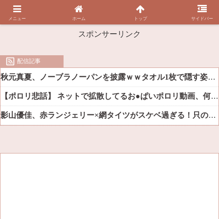
メニュー
ホーム
トップ
サイドバー
スポンサーリンク
配信記事
秋元真夏、ノーブラノーパンを披露ｗｗタオル1枚で隠す姿がほぼA●女優・・
【ポロリ悲話】 ネットで拡散してるお●ぱいポロリ動画、何故か叩かれる・・・
影山優佳、赤ランジェリー×網タイツがスケベ過ぎる！只の痴女だろ・・・