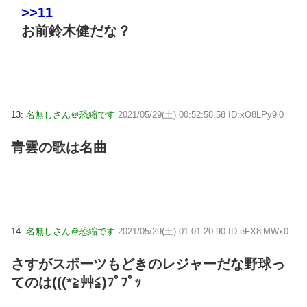
>>11
お前鈴木健だな？
13:
名無しさん＠恐縮です
2021/05/29(土) 00:52:58.58 ID:xO8LPy9i0
青雲の歌は名曲
14:
名無しさん＠恐縮です
2021/05/29(土) 01:01:20.90 ID:eFX8jMWx0
さすがスポーツもどきのレジャーだな野球っ
てのは(((*≧艸≦)ﾌﾟﾌﾟｯ