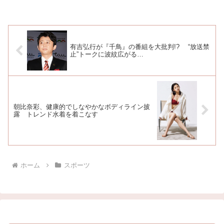
ラスト
有吉弘行が『千鳥』の番組を大批判!? “放送禁
止”トークに波紋広がる…
朝比奈彩、健康的でしなやかなボディライン披
露 トレンド水着を着こなす
ホーム
スポーツ