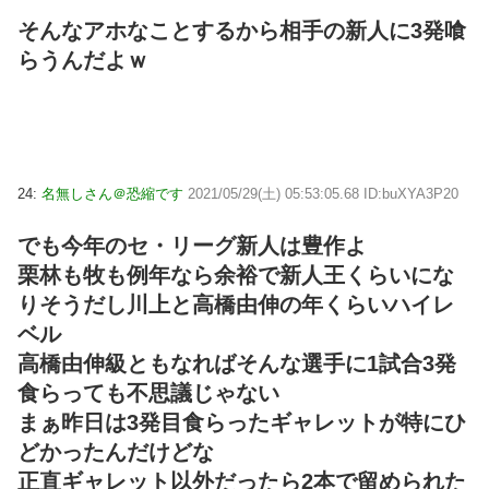
そんなアホなことするから相手の新人に3発喰
らうんだよｗ
24:
名無しさん＠恐縮です
2021/05/29(土) 05:53:05.68 ID:buXYA3P20
でも今年のセ・リーグ新人は豊作よ
栗林も牧も例年なら余裕で新人王くらいにな
りそうだし川上と高橋由伸の年くらいハイレ
ベル
高橋由伸級ともなればそんな選手に1試合3発
食らっても不思議じゃない
まぁ昨日は3発目食らったギャレットが特にひ
どかったんだけどな
正直ギャレット以外だったら2本で留められた