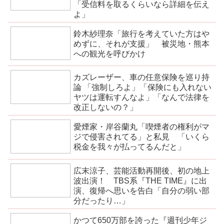
「受信料を取るくらいなら詳細を伝え
よ」
鈴木紗理奈「旅行を考えていた方はや
めずに、それが支援」 被災地・熊本
への観光を呼びかけ
カズレーザー、車の任意保険を巡り持
論 「強制しろよ」「保険にも入れない
ヤツは運転すんなよ」「なんで法律を
改正しないの？」
愛煙家・岸谷蘭丸「喫煙者の権利がマ
ジで侵害されてる」と私見 「いくら
税金を我々が払ってるんだと」
広末涼子、芸能活動再開後、初の地上
波出演！ TBS系『THE TIME』に出
演、復帰へ思いを告白「自分の弱い部
分だったり…」
かつて650万部を誇った『週刊少年ジ