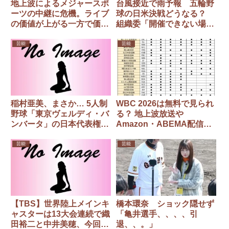
地上波によるメジャースポ
台風接近で雨予報 五輪野
ーツの中継に危機。ライブ
球の日米決戦どうなる？
の価値が上がる一方で価値
組織委「開催できない場合
が下がっていきそうなコン
ＩＯＣが決める」
テンツとは？
芸能
芸能
稲村亜美、まさか… 5人制
WBC 2026は無料で見られ
野球「東京ヴェルディ・バ
る？ 地上波放送や
ンバータ」の日本代表権取
Amazon・ABEMA配信
り消し チームが参加規約
は？ 唯一の「無料視聴」
満たせず
方法も解説
芸能
芸能
【TBS】世界陸上メインキ
橋本環奈 ショック隠せず
ャスターは13大会連続で織
「亀井選手、、、、引
田裕二と中井美穂、今回が
退、、。」