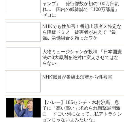
ャンプ』 発行部数が初の100万部割
れ… 国内の紙雑誌で「100万部超」
ゼロに
NHKでも性加害！番組出演者Ｘ特定な
ら降板ドミノ 被害者があえて〝最
強〟労働組合を頼ったワケ
大物ミュージシャンが投稿 「日本国憲
法の3大原則を絶対に変えさせてはな
らない」
NHK職員が番組出演者から性被害
【バレー】185センチ・木村沙織、息
子に「高い高い」求められ衝撃展開激
白 「すごい列になって…私アトラクシ
ョンじゃないよみたいな」