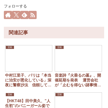
フォローする
関連記事
芸能
芸能
中村江里子、パリは「本当
音楽詩『火垂るの墓』、開
に治安が悪化している」深
催延期を発表 運営会社
夜に警察沙汰 信頼してい
が「止むを得ない諸事情」
たシッターが…
と説明… 豪華声優陣出演
で話題も
芸能
芸能
【HKT48】田中美久、”人
生初”のバニーガール姿で