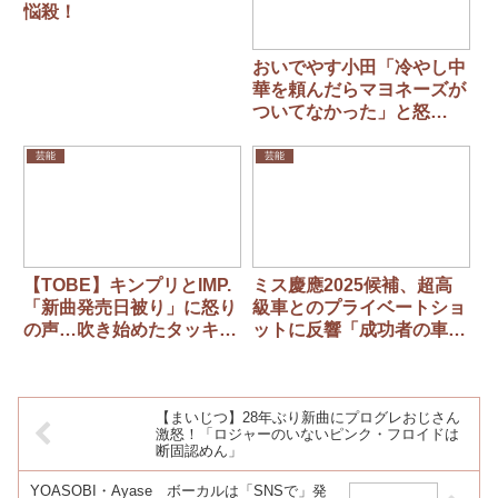
悩殺！
おいでやす小田「冷やし中
華を頼んだらマヨネーズが
ついてなかった」と怒
る… 実は“関西の文化”だ
った？
芸能
芸能
【TOBE】キンプリとIMP.
ミス慶應2025候補、超高
「新曲発売日被り」に怒り
級車とのプライベートショ
の声…吹き始めたタッキー
ットに反響「成功者の車や
への逆風！「滝沢キッス報
ん」「大富豪」
道」への曖昧反論にも猛ツ
ッコミ
【まいじつ】28年ぶり新曲にプログレおじさん
激怒！「ロジャーのいないピンク・フロイドは
断固認めん」
YOASOBI・Ayase ボーカルは「SNSで」発