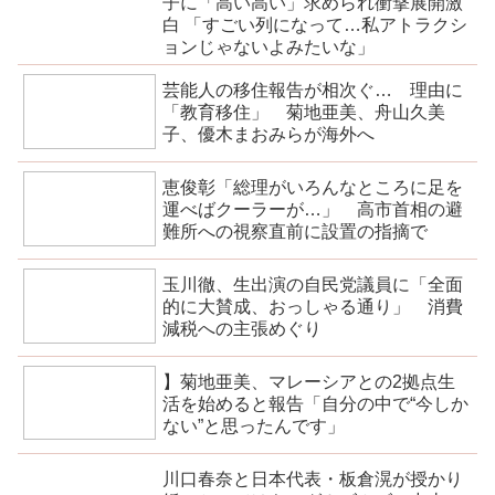
子に「高い高い」求められ衝撃展開激
白 「すごい列になって…私アトラクシ
ョンじゃないよみたいな」
芸能人の移住報告が相次ぐ… 理由に
「教育移住」 菊地亜美、舟山久美
子、優木まおみらが海外へ
恵俊彰「総理がいろんなところに足を
運べばクーラーが…」 高市首相の避
難所への視察直前に設置の指摘で
玉川徹、生出演の自民党議員に「全面
的に大賛成、おっしゃる通り」 消費
減税への主張めぐり
】菊地亜美、マレーシアとの2拠点生
活を始めると報告「自分の中で“今しか
ない”と思ったんです」
川口春奈と日本代表・板倉滉が授かり