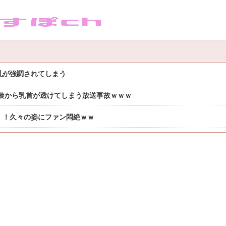
お乳が強調されてしまう
装から乳首が透けてしまう放送事故ｗｗｗ
！！久々の姿にファン悶絶ｗｗ