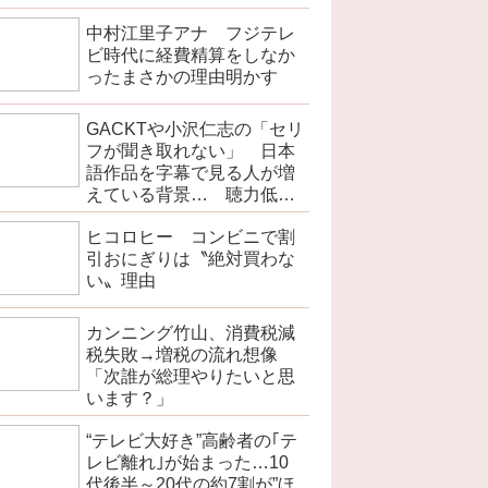
現模索の動き
中村江里子アナ フジテレ
ビ時代に経費精算をしなか
ったまさかの理由明かす
GACKTや小沢仁志の「セリ
フが聞き取れない」 日本
語作品を字幕で見る人が増
えている背景… 聴力低下
が原因ではない？
ヒコロヒー コンビニで割
引おにぎりは〝絶対買わな
い〟理由
カンニング竹山、消費税減
税失敗→増税の流れ想像
「次誰が総理やりたいと思
います？」
“テレビ大好き”高齢者の｢テ
レビ離れ｣が始まった…10
代後半～20代の約7割が”ほ