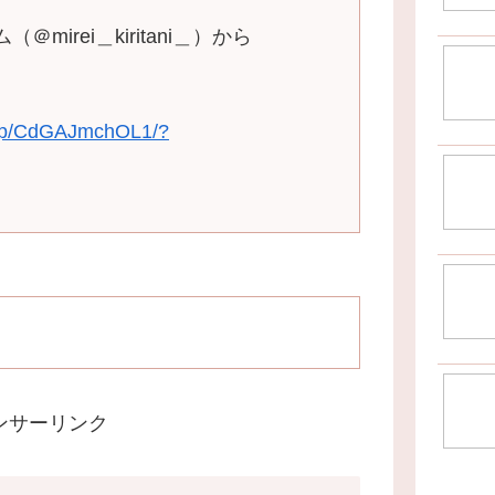
irei＿kiritani＿）から
m/p/CdGAJmchOL1/?
ンサーリンク