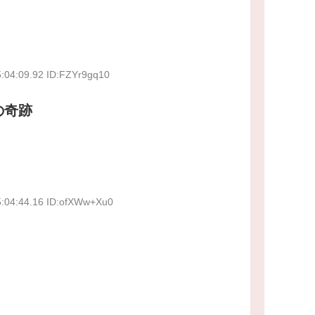
:04:09.92 ID:FZYr9gq10
の奇跡
5:04:44.16 ID:ofXWw+Xu0