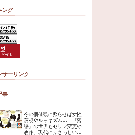
キング
ンサーリンク
記事
今の価値観に照らせば女性
蔑視やルッキズム… 『落
語』の世界もセリフ変更や
改作、現代にふさわしい表