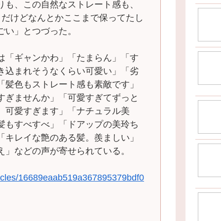
りも、この自然なストレート感も、
りだけどなんとかここまで保ってたし
ごい」とつづった。
は「ギャンかわ」「たまらん」「す
き込まれそうなくらい可愛い」「劣
「髪色もストレート感も素敵です」
すぎませんか」「可愛すぎてずっと
、可愛すぎます」「ナチュラル美
髪もすべすべ」「ドアップの美玲ち
「キレイな艶のある髪。羨ましい」
え」などの声が寄せられている。
articles/16689eaab519a367895379bdf0