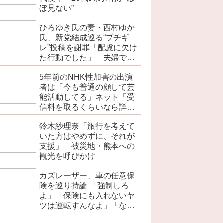
ぼ見ない”
ひろゆき氏の妻・西村ゆか
氏、新党結成巡る“ブチギ
レ”投稿を謝罪「配慮に欠け
た行動でした」 夫婦で投
稿
5年前のNHK性加害の出演
者は「今も普通の顔して芸
能活動してる」ネット「受
信料を取るくらいなら詳細
を伝えよ」
鈴木紗理奈「旅行を考えて
いた方はやめずに、それが
支援」 被災地・熊本への
観光を呼びかけ
カズレーザー、車の任意保
険を巡り持論 「強制しろ
よ」「保険にも入れないヤ
ツは運転すんなよ」「なん
で法律を改正しないの？」