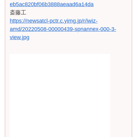
eb5ac820bf06b3888aeaad6a14da
斎藤工
https://newsatcl-pctr.c.yimg.jp/r/iwiz-
amd/20220508-00000439-spnannex-000-3-
view.jpg