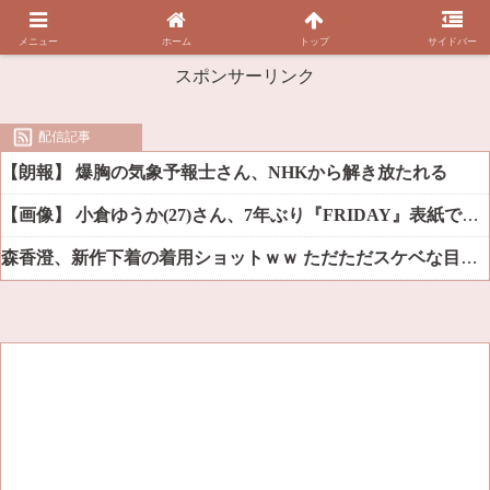
メニュー
ホーム
トップ
サイドバー
スポンサーリンク
配信記事
【朗報】 爆胸の気象予報士さん、NHKから解き放たれる
【画像】 小倉ゆうか(27)さん、7年ぶり『FRIDAY』表紙で神ボディ大解放
森香澄、新作下着の着用ショットｗｗ ただただスケベな目でしか見れんだろ！！