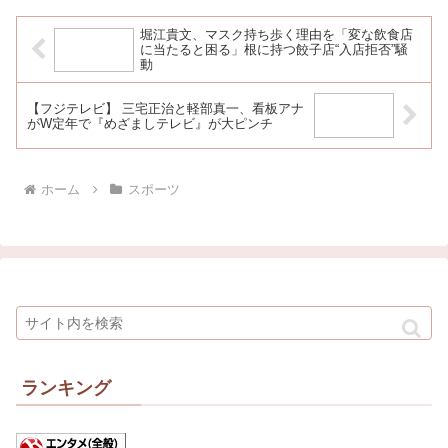
に
い」
堀江貴文、マスク持ち歩く理由を「変な飲食店
に当たると困る」根に持つ餃子店“入店拒否”騒
動
【フジテレビ】 三宅正治と軽部真一、看板アナ
がW定年で『めざましテレビ』が大ピンチ
ホーム
スポーツ
ランキング