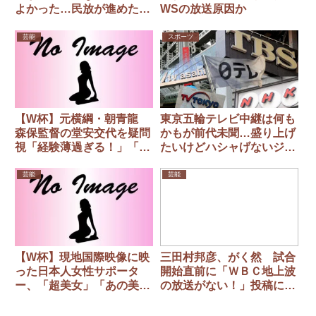
よかった…民放が進めた
WSの放送原因か
「スポーツ中継のバラエテ
ィ化」へのウンザリ
芸能
スポーツ
【W杯】元横綱・朝青龍
東京五輪テレビ中継は何も
森保監督の堂安交代を疑問
かもが前代未聞…盛り上げ
視「経験薄過ぎる！」「全
たいけどハシャげないジレ
然勝てる舞台でした！」
ンマ
芸能
芸能
【W杯】現地国際映像に映
三田村邦彦、がく然 試合
った日本人女性サポータ
開始直前に「ＷＢＣ地上波
ー、「超美女」「あの美女
の放送がない！」投稿にコ
は誰？」ガールズバンドの
メント殺到「悲しい。お金
ドラマー・SHONOが話題
持ちしかＷＢＣ見られな