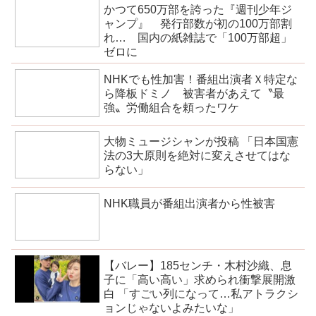
かつて650万部を誇った『週刊少年ジ
ャンプ』 発行部数が初の100万部割
れ… 国内の紙雑誌で「100万部超」
ゼロに
NHKでも性加害！番組出演者Ｘ特定な
ら降板ドミノ 被害者があえて〝最
強〟労働組合を頼ったワケ
大物ミュージシャンが投稿 「日本国憲
法の3大原則を絶対に変えさせてはな
らない」
NHK職員が番組出演者から性被害
【バレー】185センチ・木村沙織、息
子に「高い高い」求められ衝撃展開激
白 「すごい列になって…私アトラクシ
ョンじゃないよみたいな」