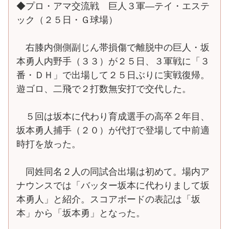
◆プロ・アマ交流戦 巨人３軍―テイ・エステ
ック（２５日・Ｇ球場）
右膝内側側副じん帯損傷で離脱中の巨人・坂
本勇人内野手（３３）が２５日、３軍戦に「３
番・ＤＨ」で出場して２５日ぶりに実戦復帰。
遊ゴロ、二飛で２打数無安打で交代した。
５回は坂本に代わり育成選手の高卒２年目、
坂本勇人捕手（２０）が代打で登場して中前適
時打を放った。
同姓同名２人の同試合出場は初めて。場内ア
ナウンスでは「バッター坂本に代わりまして坂
本勇人」と紹介。スコアボードの表記は「坂
本」から「坂本勇」となった。