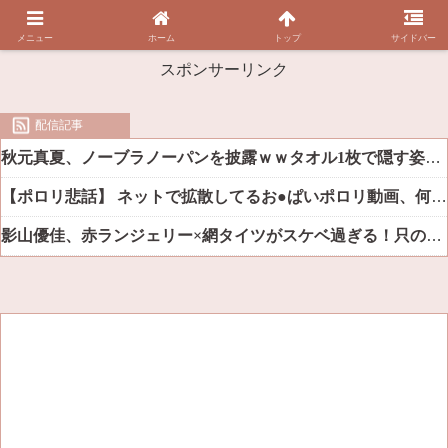
メニュー
ホーム
トップ
サイドバー
スポンサーリンク
配信記事
秋元真夏、ノーブラノーパンを披露ｗｗタオル1枚で隠す姿がほぼA●女優・・
【ポロリ悲話】 ネットで拡散してるお●ぱいポロリ動画、何故か叩かれる・・・
影山優佳、赤ランジェリー×網タイツがスケベ過ぎる！只の痴女だろ・・・