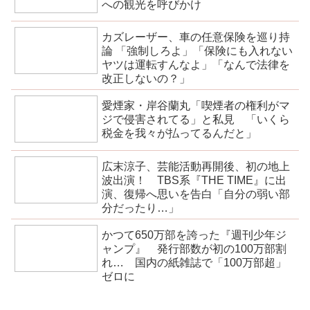
への観光を呼びかけ
カズレーザー、車の任意保険を巡り持
論 「強制しろよ」「保険にも入れない
ヤツは運転すんなよ」「なんで法律を
改正しないの？」
愛煙家・岸谷蘭丸「喫煙者の権利がマ
ジで侵害されてる」と私見 「いくら
税金を我々が払ってるんだと」
広末涼子、芸能活動再開後、初の地上
波出演！ TBS系『THE TIME』に出
演、復帰へ思いを告白「自分の弱い部
分だったり…」
かつて650万部を誇った『週刊少年ジ
ャンプ』 発行部数が初の100万部割
れ… 国内の紙雑誌で「100万部超」
ゼロに