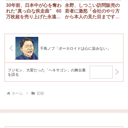
30年前、日本中が心を奪わ
永野、しつこい訪問販売の
れた“真っ白な疾走曲” 60
若者に激怒「会社のやり方
万枚超を売り上げた永遠の
から本人の見た目まですべ
ドライブソング JUDY
てを罵倒した」
AND MARY『Over
Drive』
千鳥ノブ「ボーカロイドは心に染みない」
フジモン、大変だった「ヘキサゴン」の舞台裏
を語る
ホーム
芸能