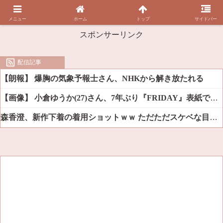
メニュー
ホーム
トップ
サイドバー
スポンサーリンク
配信記事
【朗報】 爆胸の気象予報士さん、NHKから解き放たれる
【画像】 小倉ゆうか(27)さん、7年ぶり『FRIDAY』表紙で神ボディ大解放
森香澄、新作下着の着用ショットｗｗ ただただスケベな目でしか見れんだろ！！