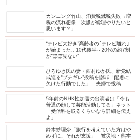
カンニング竹山、消費税減税失敗→増
税の流れ想像「次誰が総理やりたいと
思います？」
“テレビ大好き”高齢者の｢テレビ離れ｣
が始まった…10代後半～20代の約7割
が”ほぼ見ない”
ひろゆき氏の妻・西村ゆか氏、新党結
成巡る“ブチギレ”投稿を謝罪「配慮に
欠けた行動でした」 夫婦で投稿
5年前のNHK性加害の出演者は「今も
普通の顔して芸能活動してる」ネット
「受信料を取るくらいなら詳細を伝え
よ」
鈴木紗理奈「旅行を考えていた方はや
めずに、それが支援」 被災地・熊本