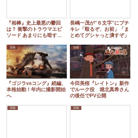
『相棒』史上最悪の鬱回
長嶋一茂が“６文字”にブチ
は？ 衝撃のトラウマエピ
キレ「殴るぞ、お前」「ま
ソード あまりにも暗すぎ
とめてグシャっと潰すぞ」
る…無念の死を描いた名作
は？
芸能
芸能
『ゴジラvsコング』続編、
今田美桜『レイトン』新作
本格始動！年内に撮影開始
でルーク役 堀北真希さん
へ
の後任でPV公開
芸能
芸能