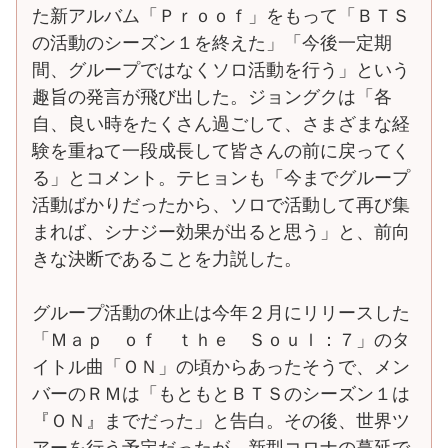
た新アルバム「Ｐｒｏｏｆ」をもって「ＢＴＳ
の活動のシーズン１を終えた」「今後一定期
間、グループではなくソロ活動を行う」という
趣旨の発言が飛び出した。ジョングクは「各
自、良い時をたくさん過ごして、さまざまな経
験を重ねて一段成長して皆さんの前に戻ってく
る」とコメント。テヒョンも「今までグループ
活動ばかりだったから、ソロで活動して再び集
まれば、シナジー効果が出ると思う」と、前向
きな決断であることを力説した。
グループ活動の休止は今年２月にリリースした
「Ｍａｐ ｏｆ ｔｈｅ Ｓｏｕｌ：７」のタ
イトル曲「ＯＮ」の頃からあったそうで、メン
バーのＲＭは「もともとＢＴＳのシーズン１は
『ＯＮ』までだった」と告白。その後、世界ツ
アーを行う予定だったが、新型コロナの蔓延で