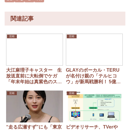
関連記事
芸能
芸能
大江麻理子キャスター 生
GLAYのボーカル・TERU
放送直前に大転倒でケガ
が名付け親の「テルヒコ
「年末年始は真紫色のスネ
ウ」が新馬戦勝利！ 5億
で過ごすことになりそうで
9000万の超高額馬エムズ
す」
ビギンは2着に敗れる
芸能
芸能
“走る広瀬すず”にも「東京
ビデオリサーチ、TVerや