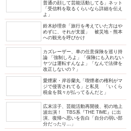
普通の顔して芸能活動してる」ネット
「受信料を取るくらいなら詳細を伝え
よ」
鈴木紗理奈「旅行を考えていた方はや
めずに、それが支援」 被災地・熊本
への観光を呼びかけ
カズレーザー、車の任意保険を巡り持
論 「強制しろよ」「保険にも入れない
ヤツは運転すんなよ」「なんで法律を
改正しないの？」
愛煙家・岸谷蘭丸「喫煙者の権利がマ
ジで侵害されてる」と私見 「いくら
税金を我々が払ってるんだと」
広末涼子、芸能活動再開後、初の地上
波出演！ TBS系『THE TIME』に出
演、復帰へ思いを告白「自分の弱い部
分だったり…」