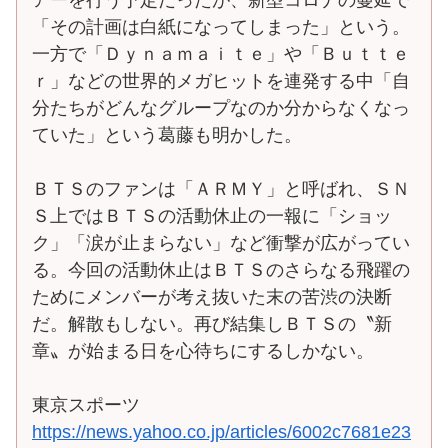
「その計画は白紙になってしまった」という。
一方で「Ｄｙｎａｍａｉｔｅ」や「Ｂｕｔｔｅ
ｒ」などの世界的メガヒットを連発する中「自
分たちがどんなグループなのか分からなくなっ
ていた」という葛藤も明かした。
ＢＴＳのファンは「ＡＲＭＹ」と呼ばれ、ＳＮ
Ｓ上ではＢＴＳの活動休止の一報に「ショッ
ク」「涙が止まらない」など衝撃が広がってい
る。今回の活動休止はＢＴＳのさらなる飛躍の
ためにメンバーが考え抜いた末の苦渋の決断
だ。解散もしない。再び結集しＢＴＳの〝新
章〟が始まる日を心待ちにするしかない。
東京スポーツ
https://news.yahoo.co.jp/articles/6002c7681e23