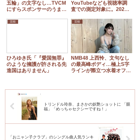
五輪」の文字なし…TVCM
YouTubeなども視聴率調
にすらスポンサーのうまみ
査での測定対象に。2025
ゼロ
年から全国で
芸能
芸能
ひろゆき氏「『愛国無罪』
NMB48 上西怜、文句なし
のような擁護が許される先
の最高峰ボディ…極上S字
進国はありません」
ラインが際立つ水着オフシ
ョット公開
トリンドル玲奈、まさかの妖艶ショットに 「眼
福」「めっちゃセクシーですね！」
「おニャン子クラブ」のシングル曲人気ランキ