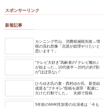
スポンサーリンク
新着記事
カンニング竹山、消費税減税失敗→増
税の流れ想像「次誰が総理やりたいと
思います？」
“テレビ大好き”高齢者の｢テレビ離れ｣
が始まった…10代後半～20代の約7割
が”ほぼ見ない”
ひろゆき氏の妻・西村ゆか氏、新党結
成巡る“ブチギレ”投稿を謝罪「配慮に
欠けた行動でした」 夫婦で投稿
5年前のNHK性加害の出演者は「今も