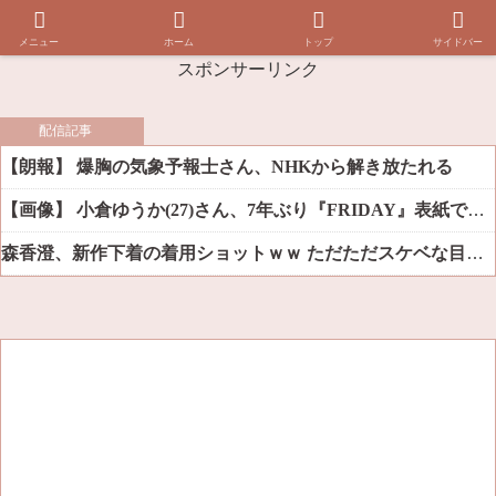
メニュー
ホーム
トップ
サイドバー
スポンサーリンク
配信記事
【朗報】 爆胸の気象予報士さん、NHKから解き放たれる
【画像】 小倉ゆうか(27)さん、7年ぶり『FRIDAY』表紙で神ボディ大解放
森香澄、新作下着の着用ショットｗｗ ただただスケベな目でしか見れんだろ！！