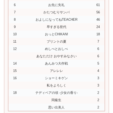
6
お先に失礼
61
7
かたつむりサンバ
56
8
およしになってねTEACHER
46
9
早すぎる世代
24
10
おっとCHIKAN!
18
11
プリントの夏
7
12
めしべとおしべ
6
あなただけ おやすみなさい
6
14
あんみつ大作戦
5
15
アレレレ
4
16
ショーミキゲン
3
私をよろしく
3
18
テディベアの頃 -少女の香り-
2
同級生
2
思い出美人
2