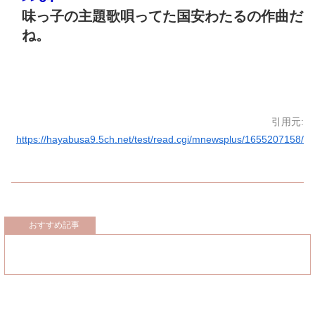
味っ子の主題歌唄ってた国安わたるの作曲だ
ね。
引用元:
https://hayabusa9.5ch.net/test/read.cgi/mnewsplus/1655207158/
おすすめ記事