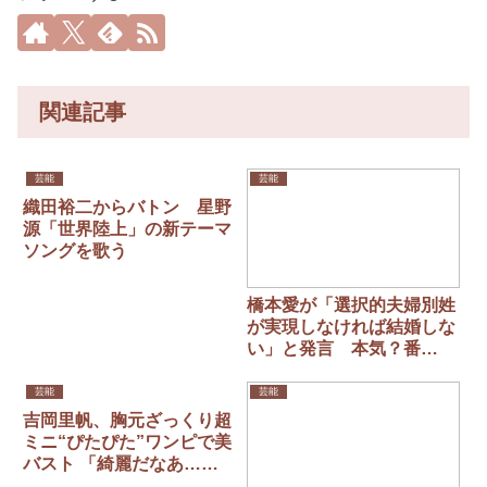
関連記事
芸能
芸能
織田裕二からバトン 星野
源「世界陸上」の新テーマ
ソングを歌う
橋本愛が「選択的夫婦別姓
が実現しなければ結婚しな
い」と発言 本気？番
宣？ 4月から連ドラ「夫
婦別姓刑事」主演
芸能
芸能
吉岡里帆、胸元ざっくり超
ミニ“ぴたぴた”ワンピで美
バスト 「綺麗だなあ…本
当に」