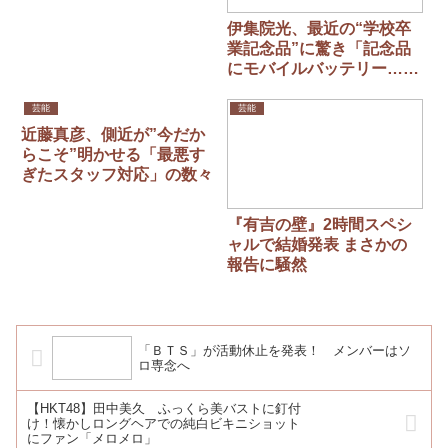
伊集院光、最近の“学校卒
業記念品”に驚き「記念品
にモバイルバッテリー…そ
れでいいの？ずっと残るも
のじゃない」
芸能
芸能
近藤真彦、側近が”今だか
らこそ”明かせる「最悪す
ぎたスタッフ対応」の数々
『有吉の壁』2時間スペシ
ャルで結婚発表 まさかの
報告に騒然
「ＢＴＳ」が活動休止を発表！ メンバーはソ
ロ専念へ
【HKT48】田中美久 ふっくら美バストに釘付
け！懐かしロングヘアでの純白ビキニショット
にファン「メロメロ」