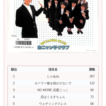
順位
項目名
票数
1
じゃあね
267
2
セーラー服を脱がさないで
122
3
NO MORE 恋愛ごっこ
80
4
恋はくえすちょん
72
5
ウェディングドレス
66