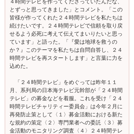
４時間テレビを作ってくださっていたんだな、
とずっと思ってきました」とコメント。「この
皆様が作ってくれた２４時間テレビを私たちは
続けたいです。２４時間テレビで信頼を取り戻
せるよう必死に考えて伝えてまいりたいと思っ
ています」と語った。「『愛は地球を救うの
か？』このテーマを私たちは自問自答し、２４
時間テレビを再スタートします」と言葉に力を
込めた。
「２４時間テレビ」をめぐっては昨年１１
月、系列局の日本海テレビ元幹部が「２４時間
テレビ」の募金などを着服。これを受け「２４
時間テレビチャリティー委員会」は今年２月に
再発防止策として〈１〉募金活動における新た
な規約の策定〈２〉専門業者への委託〈３〉募
金活動のモニタリング調査〈４〉２４時間テレ