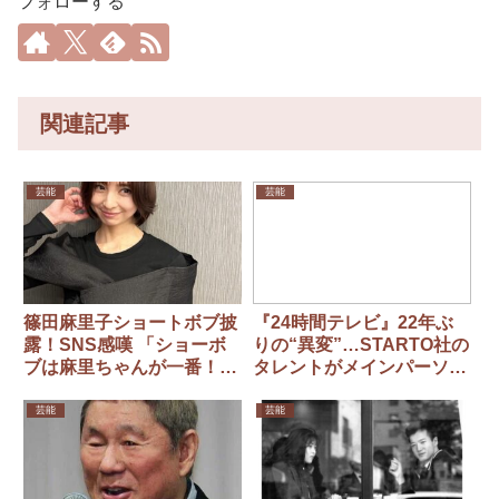
フォローする
関連記事
芸能
芸能
篠田麻里子ショートボブ披
『24時間テレビ』22年ぶ
露！SNS感嘆 「ショーボ
りの“異変”…STARTO社の
ブは麻里ちゃんが一番！」
タレントがメインパーソナ
「安定の可愛さ」
リティに登場せず
芸能
芸能