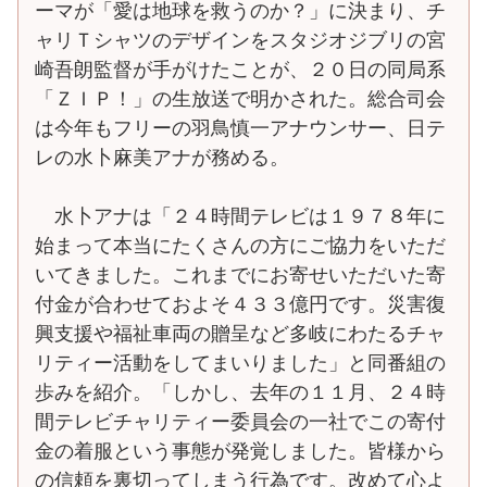
ーマが「愛は地球を救うのか？」に決まり、チ
ャリＴシャツのデザインをスタジオジブリの宮
崎吾朗監督が手がけたことが、２０日の同局系
「ＺＩＰ！」の生放送で明かされた。総合司会
は今年もフリーの羽鳥慎一アナウンサー、日テ
レの水卜麻美アナが務める。
水卜アナは「２４時間テレビは１９７８年に
始まって本当にたくさんの方にご協力をいただ
いてきました。これまでにお寄せいただいた寄
付金が合わせておよそ４３３億円です。災害復
興支援や福祉車両の贈呈など多岐にわたるチャ
リティー活動をしてまいりました」と同番組の
歩みを紹介。「しかし、去年の１１月、２４時
間テレビチャリティー委員会の一社でこの寄付
金の着服という事態が発覚しました。皆様から
の信頼を裏切ってしまう行為です。改めて心よ