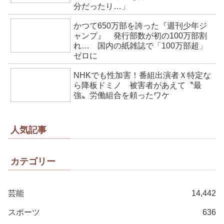
分だったり…」
かつて650万部を誇った『週刊少年ジ
ャンプ』 発行部数が初の100万部割
れ… 国内の紙雑誌で「100万部超」
ゼロに
NHKでも性加害！番組出演者Ｘ特定な
ら降板ドミノ 被害者があえて〝最
強〟労働組合を頼ったワケ
人気記事
カテゴリー
芸能
14,442
スポーツ
636