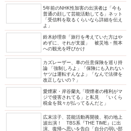
5年前のNHK性加害の出演者は「今も
普通の顔して芸能活動してる」ネット
「受信料を取るくらいなら詳細を伝え
よ」
鈴木紗理奈「旅行を考えていた方はや
めずに、それが支援」 被災地・熊本
への観光を呼びかけ
カズレーザー、車の任意保険を巡り持
論 「強制しろよ」「保険にも入れない
ヤツは運転すんなよ」「なんで法律を
改正しないの？」
愛煙家・岸谷蘭丸「喫煙者の権利がマ
ジで侵害されてる」と私見 「いくら
税金を我々が払ってるんだと」
広末涼子、芸能活動再開後、初の地上
波出演！ TBS系『THE TIME』に出
演、復帰へ思いを告白「自分の弱い部