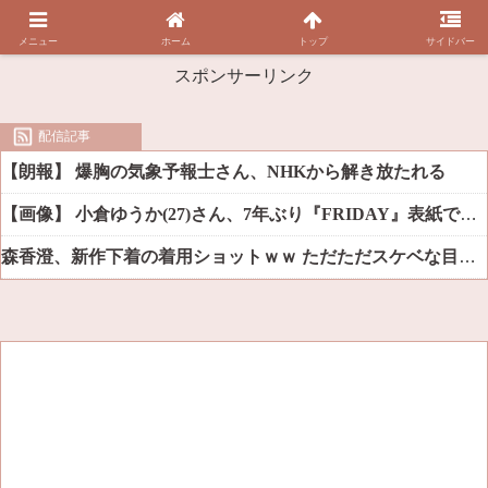
メニュー
ホーム
トップ
サイドバー
スポンサーリンク
配信記事
【朗報】 爆胸の気象予報士さん、NHKから解き放たれる
【画像】 小倉ゆうか(27)さん、7年ぶり『FRIDAY』表紙で神ボディ大解放
森香澄、新作下着の着用ショットｗｗ ただただスケベな目でしか見れんだろ！！