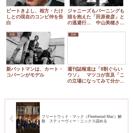
ビートきよし、相方・たけ
ジャニーズもバーニングも
しとの現在のコンビ仲を告
頭を抱えた「田原俊彦」と
白
の逃避行… 中山美穂さ
ん、急逝から1年 恋多き
スターの秘話
芸能
芸能
新バットマンは、カート・
週刊誌報道は「8割ぐらい
コバーンがモデル
ウソ」 マツコが言及「こ
の立場になってみて分かる
けど」
フリートウッド・マック（Fleetwood Mac）解
散 スティーヴィー・ニックス認める