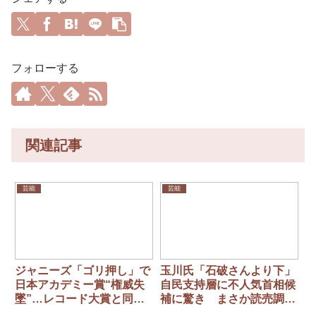
フォローする
関連記事
芸能
芸能
ジャニーズ「ゴリ押し」で
玉川氏「石破さんより下」
日本アカデミー賞“権威失
自民支持層に不人気首相候
墜”…レコード大賞と同じ
補に驚き まさか読売調査
末路をたどる？
に「自民の責任ある視点に