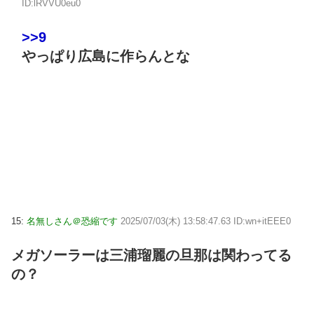
ID:lRVVU0eu0
>>9
やっぱり広島に作らんとな
15:
名無しさん＠恐縮です
2025/07/03(木) 13:58:47.63 ID:wn+itEEE0
メガソーラーは三浦瑠麗の旦那は関わってる
の？