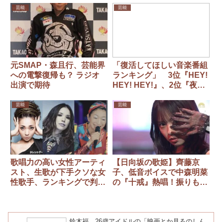
少し安心」
芸能
芸能
元SMAP・森且行、芸能界
「復活してほしい音楽番組
への電撃復帰も？ ラジオ
ランキング」 3位『HEY!
出演で期待
HEY! HEY!』、2位『夜ヒ
ット』を抑えた1位は？
芸能
芸能
歌唱力の高い女性アーティ
【日向坂の歌姫】齊藤京
スト、生歌が下手クソな女
子、低音ボイスで中森明菜
性歌手、ランキングで判
の『十戒』熱唱！振りも完
明！
コピ「日向坂にこんな逸材
がいたとは」
鈴木福、26歳アイドルの「映画とか見るのしん