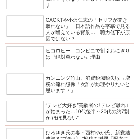
す
GACKTや小沢仁志の「セリフが聞き
取れない」 日本語作品を字幕で見る
人が増えている背景… 聴力低下が原
因ではない？
ヒコロヒー コンビニで割引おにぎり
は〝絶対買わない〟理由
カンニング竹山、消費税減税失敗→増
税の流れ想像「次誰が総理やりたいと
思います？」
“テレビ大好き”高齢者の｢テレビ離れ｣
が始まった…10代後半～20代の約7割
が”ほぼ見ない”
ひろゆき氏の妻・西村ゆか氏、新党結
成巡る“ブチギレ”投稿を謝罪「配慮に