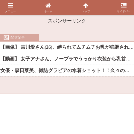
メニュー
ホーム
トップ
サイドバー
スポンサーリンク
配信記事
【画像】 吉川愛さん(26)、縛られてムチムチお乳が強調されてしまう
【動画】 女子アナさん、ノーブラでうっかり衣装から乳首が透けてしまう放送事故ｗｗｗ
女優・森日菜美、雑誌グラビアの水着ショット！！久々の姿にファン悶絶ｗｗ