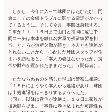
しかし、今年に入って球団にはたびたび、門
倉コーチの金銭トラブルに関する電話がかかっ
てくるように。そして今月、事態は急転する。
２軍が１１－１６日まで山口と福岡に遠征中、
同コーチは本体を離れ名古屋で残留練習を担
当。ところが無断欠勤が続き、本人とも連絡が
とれないことから、心配した球団スタッフが住
まいを訪ねると、「本人の姿はなかったが、携
帯や財布が置かれたままだった」（関係者）。
ただならぬものを感じた球団は警察に相談。
「１５日にようやく本人から連絡があり、球団
は出処進退をはっきりするよう伝えた」
（同）。以降は音信が途絶え、１６日に家族が
捜索願を提出。「事件に巻き込まれた可能性も