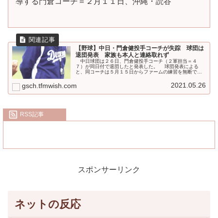
導する門倉コーチ＝２月１１日、沖縄・読谷
【野球】中日・門倉健投手コーチが失踪 球団は
退団発表 家族も本人と連絡取れず
中日球団は２６日、門倉健投手コーチ（２軍担当＝４
７）が同日付で退団したと発表した。 球団発表による
と、同コーチは５月１５日からファームの練習を無断で休
んでおり、以降は姿を見せず連絡も取れていない状態。
その後、２軍マネジャー宛に郵送で「
2021.05.26
gsch.tfmwish.com
RSS記事
スポンサーリンク
ネットの反応