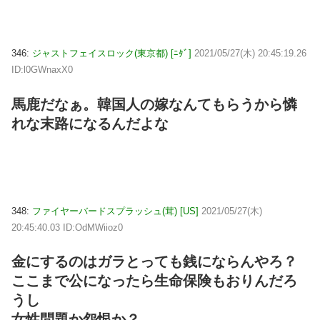
346:
ジャストフェイスロック(東京都) [ﾆﾀﾞ]
2021/05/27(木) 20:45:19.26
ID:l0GWnaxX0
馬鹿だなぁ。韓国人の嫁なんてもらうから憐
れな末路になるんだよな
348:
ファイヤーバードスプラッシュ(茸) [US]
2021/05/27(木)
20:45:40.03 ID:OdMWiioz0
金にするのはガラとっても銭にならんやろ？
ここまで公になったら生命保険もおりんだろ
うし
女性問題か怨恨か？