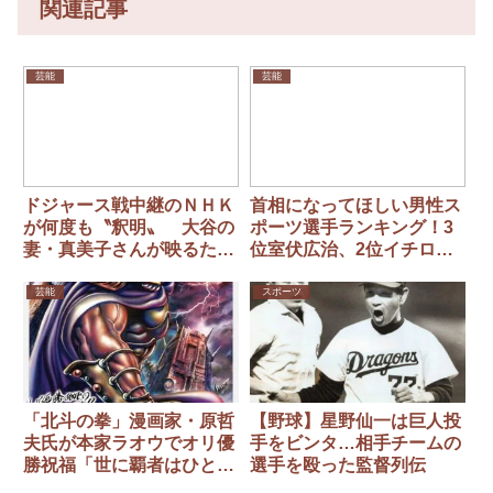
関連記事
芸能
芸能
ドジャース戦中継のＮＨＫ
首相になってほしい男性ス
が何度も〝釈明〟 大谷の
ポーツ選手ランキング！3
妻・真美子さんが映るたび
位室伏広治、2位イチロー
「国際映像で放送していま
を抑えた1位は？
す」
芸能
スポーツ
「北斗の拳」漫画家・原哲
【野球】星野仙一は巨人投
夫氏が本家ラオウでオリ優
手をビンタ…相手チームの
勝祝福「世に覇者はひと
選手を殴った監督列伝
り！…いや、ひとチー