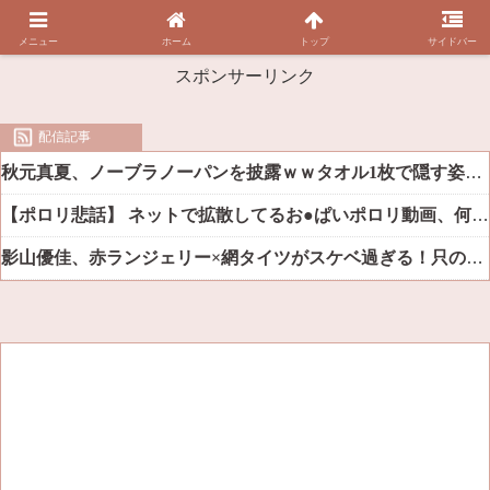
メニュー
ホーム
トップ
サイドバー
スポンサーリンク
配信記事
秋元真夏、ノーブラノーパンを披露ｗｗタオル1枚で隠す姿がほぼA●女優・・
【ポロリ悲話】 ネットで拡散してるお●ぱいポロリ動画、何故か叩かれる・・・
影山優佳、赤ランジェリー×網タイツがスケベ過ぎる！只の痴女だろ・・・