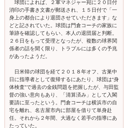
球団によれば、２軍マネジャー宛に２０日付
消印の手書き文書が郵送され、１５日付で「一
身上の都合により退団させていただきます」な
どと記されていた。球団は門倉コーチの家族に
筆跡を確認してもらい、本人の退団届と判断。
２６日をもって受理となったが、複数の球界関
係者の話を聞く限り、トラブルには多くの予兆
があったようだ。
日米韓の球団を経て２０１８年オフ、古巣中
日に指導者として復帰するにあたり、球団は“身
体検査”で過去の金銭問題を把握したが、与田監
督の強い意向もあり、「清算済み」として入閣
要請に至ったという。門倉コーチは横浜市の自
宅を離れ、名古屋市内に部屋を借りて単身赴
任。それから２年間、大過なく若手の指導にあ
たっていた。